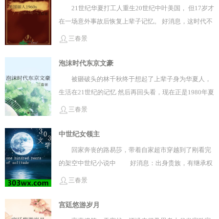
职做过团扇家族家教， 所以才成长成了现在的好女人
21世纪华夏打工人重生20世纪中叶美国， 但17岁才
输！金珠美一路走来，是‘脸蛋天才\\’，是‘国民初恋\\’，
啊！
在一场意外事故后恢复上辈子记忆。 好消息，这时代不
是‘最高影后\\’，是‘亚洲之星\\’...最后是‘时代传奇\\’ps.
坏，除了少数高科技，她基本能过上现代生活 坏消息，
喜欢写不同地区、时代的故事，现在轮到南韩了。而要
三春景
为了不再寄人篱下和上大学，她要和刚刚认识3天的男
说到南韩，‘韩娱\\’就是不能不写的经典元素了，不然都
人结婚了 啊……这……
泡沫时代东京文豪
不知道写什么。不过不会仅限于韩娱，毕竟韩国市场
小，哪怕不是重生，到了一定程度都会往外闯pss.男主
被砸破头的林千秋终于想起了上辈子身为华夏人，
已定gd，毕竟都写韩娱，这个男人也是不可不写了。不
生活在21世纪的记忆 然后再回头看，现在正是1980年夏
过男主出场要到10章以后，且前期感情戏不多（前期女
天的东京 这辈子的自己还是个14岁，正上初三的少女
三春景
主未成年呢），主要还是是写女主事业
这是东瀛黄金时代的尾巴，也是泡沫时代的前夜
中世纪女领主
回家奔丧的路易莎，带着自家超市穿越到了刚看完
的架空中世纪小说中 好消息：出身贵族，有继承权
的那种 坏消息：这可是中世纪啊！！！ 虽
三春景
然‘黑暗的中世纪’是文艺复兴时期的观点， 更多是
为了显示自身时代的文明进步，所以拉踩之前的时代
宫廷悠游岁月
但不可否认，中世纪的确不怎么‘宜居’ 脏乱