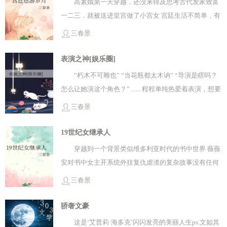
高素娥第一天穿越，还没来得及思考古代发家致富
差、暴力、物质贫乏、黑暗料理、文化禁锢、医学胡
一二三，就被送进皇宫做了小宫女 宫廷生活不简单，有
闹、女性地位低下……这些关键词都不是假的。 生
一张漂亮脸蛋的她想平静度日也不行... 行吧，不能躺平
三春景
活在这个时代，即使她随身带着一个超市，还是贵族，
就努力升职
也一样头大！ 没办法了，她只能尽量改善生活环境
表演之神[娱乐圈]
——就这样，一不小心，她改变了太多太多 内容标
“朽木不可雕也” “当花瓶都太木讷” “导演是瞎吗？
签： 随身空间 西方罗曼 种田文 穿书 爽文 中世纪
怎么让她演这个角色？” ...... 程程单纯热爱着表演，想要
搜索关键词：主角：路易莎，纪尧姆 ┃ 配角： ┃ 其
做演员。 但世界上的事就是这样 热爱的想要的不是一定
它： 一句话简介：带着超市穿越中世纪
三春景
会落到你手上 就和世界上绝大多数人一样，她缺乏天
赋。 ...... “如果可以的话，给我一点点天赋好吗？一点点
19世纪女继承人
就可以了，哪怕是给予那些‘天才’之后剩下的一点点渣
穿越到一个背景类似维多利亚时代的书中世界 薇薇
滓......” PS.女主**最终也没有等到上天给予的天赋，但她
安对书中女主开系统外挂复仇虐渣的复杂故事没有任何
得到了别的。她的‘渴望’足够强的话，她就像《土拨鼠
兴趣 她只想过好自己的生活…… 然而—— 她可能过不
三春景
之日》里的男主角一样，可以不断回档某一天。 一个角
好自己的生活了 明明、明明这是科学降临的时代，是理
色普通演员可以准备多久？她不知道。但她知道自己可
性的黎明！ 为什么、为什么…… 为什么会有水银做面
骄奢文豪
以一直准备，直到自己‘变成’她。
膜，氨水做爽肤水，砷片是美白丸，砷水是沐浴液，铅
这是‘艾普莉·海多克’闪闪发亮的美丽人生ps.文如其