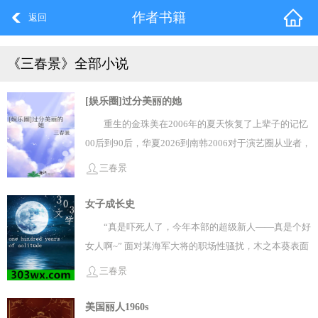
作者书籍
返回
《三春景》全部小说
[娱乐圈]过分美丽的她
重生的金珠美在2006年的夏天恢复了上辈子的记忆
00后到90后，华夏2026到南韩2006对于演艺圈从业者，
有人认为这是个好时代经济上行之美、文娱产业还在生
三春景
产好产品...但她只觉得野蛮而吵闹‘大胆靓丽\\’的妆容衣
服，是照抄外国的结果，其实根本不适合亚洲女孩，放
女子成长史
下滤镜，那都谈不到‘美\\’——都是人本身够美，硬撑起
“真是吓死人了，今年本部的超级新人——真是个好
来的所谓好作品，也是时间淘洗的结果，其实粗糙辣眼
女人啊~” 面对某海军大将的职场性骚扰，木之本葵表面
的作品受限于审美和时代只会更多，只是都被人遗忘了
笑眯眯，内心妈卖批。 呵呵，谁让本小姐年少见惯大场
三春景
更何况，金珠美这辈子还得从南韩开始：前后辈等级制
面！ 孩提时代有战国时代贵公子一对一私教， 高中时代
度、吸血的经纪公司、难吃的饭菜、anti横行、拉娱乐
有雄英高中教育， 大学时代在揍敌客家族勤工俭学， 兼
美国丽人1960s
圈新闻给大人物挡枪......但是，穿越重生的女人绝不认