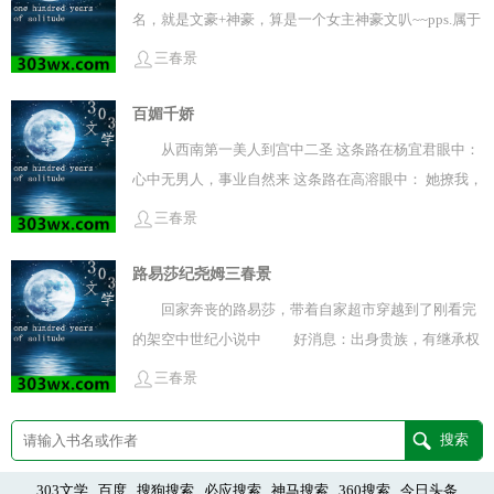
粉当粉底，颠茄汁代替美瞳，肥皂洗头……这些事啊
名，就是文豪+神豪，算是一个女主神豪文叭~~pps.属于
【震声！！！】 这是什么鬼！ 这个时代我是一天都呆不
都市幻想类轻小说
三春景
下去了！ 没办法了，就让我来改变这个时代的日化用品
吧！
百媚千娇
从西南第一美人到宫中二圣 这条路在杨宜君眼中：
心中无男人，事业自然来 这条路在高溶眼中： 她撩我，
她在撩我！！【确信.jpg
三春景
路易莎纪尧姆三春景
回家奔丧的路易莎，带着自家超市穿越到了刚看完
的架空中世纪小说中 好消息：出身贵族，有继承权
的那种 坏消息：这可是中世纪啊！！！ 虽
三春景
然‘黑暗的中世纪’是文艺复兴时期的观点， 更多是
为了显示自身时代的文明进步，所以拉踩之前的时代
但不可否认，中世纪的确不怎么‘宜居’ 脏乱
差、暴力、物质贫乏、黑暗料理、文化禁锢、医学胡
303文学
百度
搜狗搜索
必应搜索
神马搜索
360搜索
今日头条