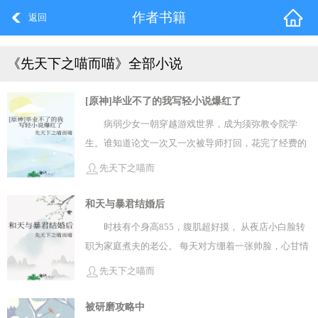
作者书籍
返回
《先天下之喵而喵》全部小说
[原神]毕业不了的我写轻小说爆红了
病弱少女一朝穿越游戏世界，成为须弥教令院学
生。谁知道论文一次又一次被导师打回，花完了经费的
她只能回须弥刨垃圾桶，顺便捡到了睡大街的大建筑师
先天下之喵而
卡维。好不容易渡过难关，被人举报学术资金可疑被大
喵
风纪官赛诺盯上，魔鳞病突然严重又被送去化城郭被提
和天与暴君结婚后
纳里学长治疗。谁来救救她吧！她要毕不了业了！！艾
时枝有个身高855，腹肌超好摸， 从夜店小白脸转
尔海森看了眼她的论文六稿：“改了五遍，还没有通过八
职为家庭煮夫的老公。 每天对方绷着一张帅脸，心甘情
重堂的投稿？”少女崩溃：“艾尔海森！我写的是论文！
愿地给她做饭，洗衣，收拾房子。 ——只是他偶尔会被
先天下之喵而
是论文！”直到后来，她加入了须弥轻小说协会。一夜之
前东家纠缠，带伤回来。 她要努力赚钱，绝不让对方再
喵
间她的论文，啊不，轻小说畅销全大陆。久到须弥远古
次卖身养家！
被研磨攻略中
时代的神话传说，花神赤王之间的相爱相杀绝美恋歌；