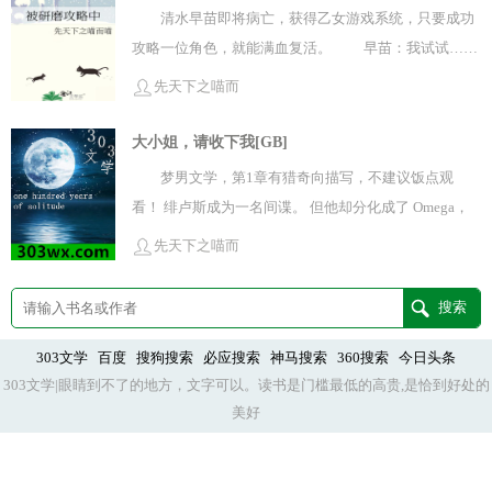
清水早苗即将病亡，获得乙女游戏系统，只要成功
近到须弥城内近期突然出现的金发旅行者的传说。远到
攻略一位角色，就能满血复活。 早苗：我试试……
稻妻边陲小岛上的猫，在等待一个永远回不来的人；也
我一点都试不了！！ 这群男生根本都是排球脑袋，
可是须弥邻国水龙王的童谣在人人口中传唱。在她的笔
先天下之喵而
脑子里都是排球！！ 身心俱疲的她彻底摆烂。
喵
下，爱恨婉转流淌。小吉祥草王：看到她的文字，我感
不攻略了，她避开所有剧情触发点。 去排球部应聘
大小姐，请收下我[GB]
到一丝丝熟悉。即便我想不起来，也是慰藉。旅行者
经理？ ——不如排队买新发售的游戏机。 与排
空：芙什塔你不是提瓦特人吧！再写我就要不得不没收
梦男文学，第1章有猎奇向描写，不建议饭点观
球少年来场英雄救美or美救英雄？ ——这福气还是
你的笔了。……八重神子感叹：芙什塔，你是天生吃这
看！ 绯卢斯成为一名间谍。 但他却分化成了 Omega，
给别人消受吧。 面对可以狂加好感度的约会机会？
碗饭的，什么时候来八重堂上班？包吃包住噢。芙什
成为了联邦不会放弃的棋子。 联邦要利用他接近接近帝
先天下之喵而
——不如打游戏打到全服第一！！！ 不知不
塔：你不会是在骗我吧，呜呜呜，真的这么好的话，为
国第一家族的继承人唐恩·坎贝尔，他把自己包装成最适
喵
觉，沉迷游戏的清水早苗，突然收到了系统的提示。
什么我毕业论文还没过？八重神子：清醒一点，你已经
合对方的模样。 为了能活下去，他可以不择手段。
【系统提示】：您已成功攻略■■■■，返回现实世界
是八重堂最赚钱的作者了，躺在摩拉堆里睡觉都不成问
但是当他来到帝国第一军校，却发现他的目标唐恩·坎贝
获得健康身体。 清水早苗：啊？ 【系统提
题。清醒一点后的芙什塔，选择买下了教令院。买下了
尔居然和他匹配度100%。 这是上天给他垂下的一根能
303文学
百度
搜狗搜索
必应搜索
神马搜索
360搜索
今日头条
示】：因为您不知道对方的姓名，所以系统无法显示他
须弥城。买下了执行官。还差点买下了神明。【阅读提
303文学|眼睛到不了的地方，文字可以。读书是门槛最低的高贵,是恰到好处的
爬出地狱蜘蛛丝，诱惑着他伸出手。 ———— 生为帝国
的名字。 清水早苗：啊？？ 哪位自己攻略了自
示】>不考据，会根据小说需求私设，而且原还在更
美好
第一家族的继承人，唐恩有两个不能说的秘密。 一、她
己啊？ 清水早苗只能和自己游戏里的游戏搭子拆
新，可能会有部分设定被推翻，望大家海涵。>男主是
感受不到正常人的情感，大脑天生某处区域的沉寂同时
伙。对方意识一流技术精湛，只是她要回归现实生活
空！1v1cp双箭头锁死。其他除了官配和官方确定暧昧
带走了她所有的情绪波动，只有足够刺激的生活才能通