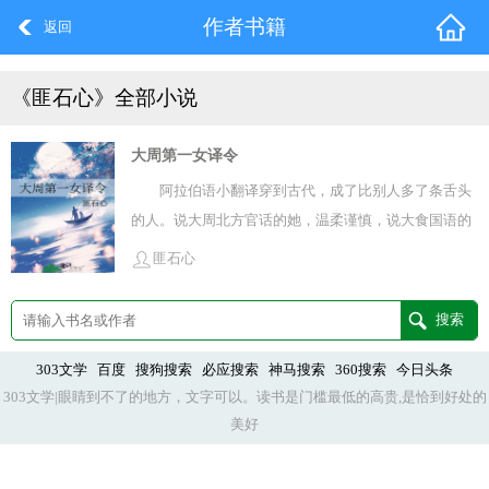
作者书籍
返回
《匪石心》全部小说
大周第一女译令
阿拉伯语小翻译穿到古代，成了比别人多了条舌头
的人。说大周北方官话的她，温柔谨慎，说大食国语的
她，毒舌又犀利，在广府市舶司，易钗而弁的她飞快学
匪石心
习各种问候语，见什么人说什么话：阿哼拉瓦萨哈楞、
阿斯兰瓦里康、阿卜该塞嗨、乞卡白，乞呀咧，瓦拉
炕、阿尤博万、阿帕卡帕儿、库马斯塔。别人的系统无
所不能，她的系统却在等她强大，她强大了系统才能有
303文学
百度
搜狗搜索
必应搜索
神马搜索
360搜索
今日头条
303文学|眼睛到不了的地方，文字可以。读书是门槛最低的高贵,是恰到好处的
超能力。异国世界对她敞开大门，客商对她纷纷示好，
美好
异国美食由她品尝，异国歌舞也看了个饱，甚至有异国
美人到她家来做仆役。霍小公子懒洋洋地摇着扇着跟在
她身后：“往后你带我吃异国美食，带我看异国舞蹈，你