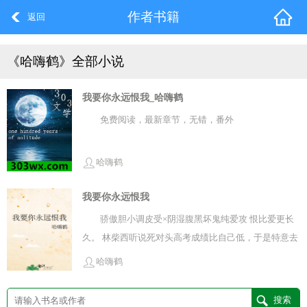
作者书籍
返回
《哈嗨鹤》全部小说
我要你永远恨我_哈嗨鹤
免费阅读，最新章节，无错，番外
哈嗨鹤
我要你永远恨我
骄傲胆小调皮受×阴湿腹黑坏鬼纯爱攻 恨比爱更长
久。 林柴西听说死对头高考成绩比自己低，于是特意去
嘲讽对方。 没想到撞见死对头意外死亡 死者为大。
哈嗨鹤