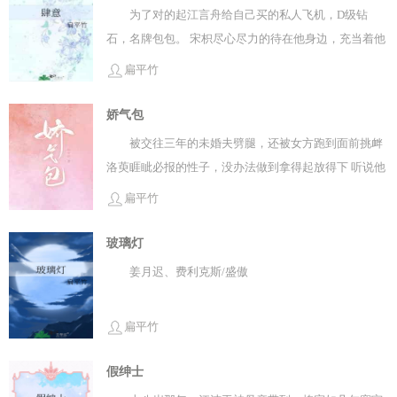
为了对的起江言舟给自己买的私人飞机，D级钻
石，名牌包包。 宋枳尽心尽力的待在他身边，充当着他
最喜欢的小白莲。 直到那个传说中的白月光回国。 正正
扁平竹
经经的小白莲。 一时间，宋枳沦为名流圈的笑柄。 “不
过一个小门小户的女艺人，企图妄想嫁入豪门，结果发
娇气包
现自己不过就是个替身。” 宋枳二话不说，剪掉江言舟
被交往三年的未婚夫劈腿，还被女方跑到面前挑衅
送给她的附属卡，先发制人给他发了条信息”分手吧，狗
洛萸睚眦必报的性子，没办法做到拿得起放得下 听说他
男人！“ 然后头也不回的离开，终于可以专心搞事业
还有个叔叔，周氏集团背后的掌权人 当不了他老婆那就
扁平竹
了。 演技大赏的颁奖典礼上，宋枳穿着价值八位数的高
当他婶婶 到时候吹吹枕边风，撒撒娇，说不定还能让他
定礼裙，脚踩华伦天奴，耳坠上的钻石闪闪发光。 接受
把渣男变的一无所有 -- 做为北南大学最年轻的教授，周
玻璃灯
采访时媒体问起她那个绯闻对象“听说深环总裁江言舟和
攸宁内敛沉稳，清欲淡雅，在那些学生眼里是只敢远观
姜月迟、费利克斯/盛傲
你是男女朋友关系？” 宋枳笑容三分从容七分优雅“江言
不敢亵玩的存在 暗恋他的学生都快站满整个北南大学操
舟？他哪位？” 第二天深环集团那个低调的江姓总裁罕
场了 洛萸追求人的方式简单直接 装可爱扮无辜，营造出
见的接受了采访，全然没有了往日的清冷理性，高高在
扁平竹
一副偶像剧小白花形象 可惜人家清冷孤傲，衣不沾尘，
上。 他低声下气的求她“别分手好不好？” 宋枳风水轮流
压根就没将她放在眼里 第一天就将她拒之门外“以后不
假绅士
转） 1没有白月光没有白月光没有白月光（重要的事情
要再来了。” 洛萸坚持不懈，最终还是将神祗拉下凡