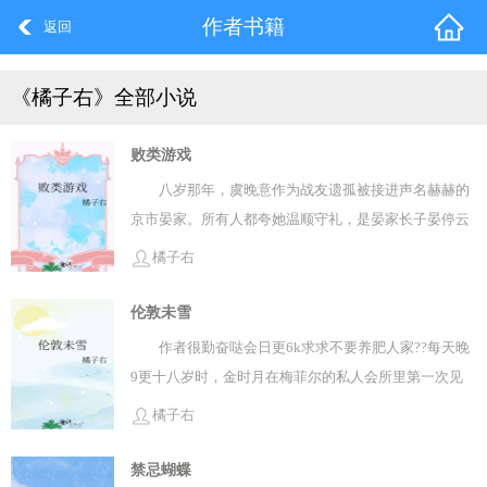
作者书籍
返回
《橘子右》全部小说
败类游戏
八岁那年，虞晚意作为战友遗孤被接进声名赫赫的
京市晏家。所有人都夸她温顺守礼，是晏家长子晏停云
亲手教养出来的一朵纯白茶花。唯独晏绥不买账。f1赛
橘子右
道上最不要命的顶级王牌，身高一米九，常年高强度训
练练就一身薄劲肌肉，天赋卓绝又暴戾恣睢。偏偏外界
伦敦未雪
盛传，晏二少是个百依百顺的好哥哥。赛后采访，记者
作者很勤奋哒会日更6k求求不要养肥人家??每天晚
笑问：“像你们这种玩命的顶级车手，平时都靠什么方式
9更十八岁时，金时月在梅菲尔的私人会所里第一次见
缓解压力？”他含笑望向虞晚意，声线慵懒：“回家，陪
到梁知韫。灯光昏昧，酒意浮动。高大清贵的男人坐在
橘子右
家人。”全网盛赞兄妹情深，只有虞晚意白了脸。怎么个
高处，神色寡淡，风度翩翩，像一场隔着雾的雪，连目
陪法呢？压着陪，摁着陪，掐着腰陪，捂住嘴连哭声都
光都显得高不可攀。那时他是帝国理工最年轻的终身教
禁忌蝴蝶
咽回去的陪。“嘘，怕被听见就咬紧牙。”房门半掩，男