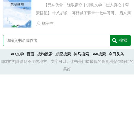
授，香港梁氏默认的继承人。而她初到伦敦，年轻、安
【兄妹伪骨｜强取豪夺｜训狗文学｜烂人真心｜荤
人抹去她眼角泪花，笑得浑不可挡，“专心点，帮哥哥缓
静、本不该与他有交集。后来有人问起，金时月从来只
素搭配】 十八岁前，蒋妤喊了蒋聿十七年哥哥。 后来亲
解一下压力。”后来她不辞而别，以为时间足够抹平疯子
答：“不太熟。”没人知道，几小时前她还在他的车里。
子鉴定摊开在所有人面前，她成了“名不正言不顺”的那
的一时兴起。＊除夕，伦敦大雨。虞晚意加班到深夜，
橘子右
夜雨未停，车窗起雾，伦敦街灯在潮湿里晕成一片。他
一个。他亲手赶她出家门，又亲手把她找回来。方式荒
空旷站台对面的巨幅电子屏上重播着赛季收官战。斩获
温柔地替她解开缠乱的发丝，指腹压上她泛红的眼尾，
谬、不太体面——每月二十万，随叫随到。 上流圈子私
年度车手总冠军的男人摘下头盔，黑发汗湿，眼底是冷
低声诱她：“乖孩子，放松。”他不吝照拂，教她长大，
传他养了只金丝雀，夜夜笙歌，荒唐透顶。 没人知道，
戾的荒芜。隔着屏幕，倒刺丛生。手机突兀响起。一段
给她偏爱，纵她把一腔年轻心事烧得滚烫，却唯独不要
赶她走的那晚他在阳台抽了一整夜的烟。 没人知道，他
303文学
百度
搜狗搜索
必应搜索
神马搜索
360搜索
今日头条
视频。卧室昏暗，镜头静静凝视着熟睡的她。画外音传
她向他讨一个以后。毕业季，先离开的人是金时月。她
303文学|眼睛到不了的地方，文字可以。读书是门槛最低的高贵,是恰到好处的
等这一天，等了很久。
来极轻的火机磕碰音。那是她现在的住处。虞晚意血液
删掉号码，退掉旧卡，也终于认输，上位者的偶尔低头
美好
骤冷。身后，皮鞋踩碎水洼。黑伞遮天蔽日，火机金属
只是施恩，他永远不会为谁真正停留。＊ 认识梁知韫的
外壳冰凉地贴上她侧脸，缓慢往下滑。“意意睡得真熟，
人，都说他身上有种不属于这个时代的老派风骨。出身
哥哥都不忍心叫醒你。”他在她耳侧低哑地笑，病态又痴
显赫，履历漂亮，年纪轻轻便声名斐然。这样的人原本
迷。“躲猫猫游戏结束。”“不告而别的小骗子，现在……
最不该失态。所以当他辞去教职，回国执掌产业时，所
是惩罚时间。”＊——“所有人都夸你是一杯清淡的白
有人都觉得那不过是迟早的事。学界惋惜，家族满意，
水，意意。只有我知道，你是为我一个人酿的酒。”“我
外界称赞他回到正轨。没人把这件事和一个年轻女孩联
爱你每滴眼泪为我而流。”＊双洁1v1，he寄养，男女主
系起来。更没人相信梁知韫也会在失去后追悔莫及。直
不在同一户口本，重逢后桥段另有隐情，主角遵纪守法
到后来，他频繁出现在她面前，失了从容，失了分寸。