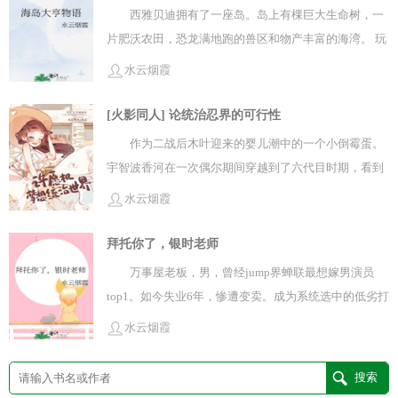
西雅贝迪拥有了一座岛。岛上有棵巨大生命树，一
想到一年两年，生意越来越好，各路黑恶势力竟然没有
片肥沃农田，恐龙满地跑的兽区和物产丰富的海湾。 玩
一点动静。有人看到海军大将莫名其妙半夜睡在店门口
家界面上写着： 财富：10万贝利（只有初始资金的屑）
殴打小混混。七武海漫不经心在附近安置老巢，四皇不
水云烟霞
权势：0（只有舔鞋的份） 声誉：0（无名小辈） 岛屿
坐镇海上经常跑来光顾，一坐就是一下午。居民：？？
等级：0级（还是荒岛呢）
[火影同人] 论统治忍界的可行性
你们跟老板究竟是什么关系！？答：老婆。答：未婚
妻。答：弟弟的妻子。答：心怀不轨的监护人。答：可
作为二战后木叶迎来的婴儿潮中的一个小倒霉蛋。
爱的主人。答：珍贵的宝藏。露赛特压根没注意到随着
宇智波香河在一次偶尔期间穿越到了六代目时期，看到
见面的次数越多，那些恐怖的坏男人眼中压过的贪欲和
自己的死对头居然成了火影还瞎了一只眼。于是立下了
水云烟霞
掠夺。只是笑的更灿烂，称呼对方为热心肠的好人。
一个小目标：启动吧！内心的许愿机制！规..
【问：老婆忽然去世，再出现失去记忆还多了很多竞争
拜托你了，银时老师
者肿么办qaq】【不然，全杀了吧。（冷笑）】阅读指
万事屋老板，男，曾经jump界蝉联最想嫁男演员
南：1、女主可爱柔软小太阳，怂货胆小甜妹。武力值
top1。如今失业6年，惨遭变卖。成为系统选中的低劣打
不强。男主部分恶人。自私贪婪狂妄自大占有欲强。
工人。 对此某白毛死鱼眼·抠脚madao表示无所畏惧。
水云烟霞
2、每单元背景不同，最后融合。3、注意！！内涵“年
“银桑只要有口饭吃，到哪里都能活的呦。”
龄差”！！强取豪夺！！鳏夫！！无能的丈夫！！4、玛
丽苏苏苏苏苏苏苏苏，xp大爆发裤裤爆炸！！文案写于