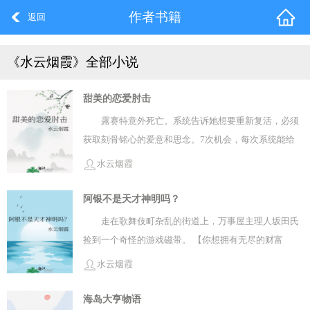
作者书籍
返回
《水云烟霞》全部小说
甜美的恋爱肘击
露赛特意外死亡。系统告诉她想要重新复活，必须
获取刻骨铭心的爱意和思念。7次机会，每次系统能给
她1年的寿命，在此期间，露赛特需要得到某人的爱。
水云烟霞
单元一：海军组*革命军卧底小护士单元二：坏心钓系
船副*拍卖所害怕人类的人鱼单元三：世界贵族组*胆小
阿银不是天才神明吗？
女仆单元四：反目兄弟*海贼俘虏单元五：casino老板*
走在歌舞伎町杂乱的街道上，万事屋主理人坂田氏
被抵债的小可怜单元六，大剑豪*落魄亡国公主单元
捡到一个奇怪的游戏磁带。 【你想拥有无尽的财富
七，海军上校*误入歧途原海军重获生命后，露赛特在
吗？】 【你想享受至高无上的权利吗？】 【你想体验天
水云烟霞
发达的岛屿开了一所蛋糕店兼花店。可爱充满活力的老
上人的快乐吗？】 【你想成为神吗？】
板有着软乎乎活跃的笑容，会将人温暖到融化。附近的
海岛大亨物语
居民一早就觉得这家店开不长，肯定会被恶人盯上。没