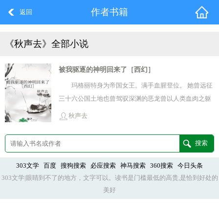
作者书籍
返回
《秋声去》全部小说
被我驱逐的神明回来了［西幻］
玛格丽特身为帝国女王。满手血腥登位。 她曾远征
三十六公国土地也曾驾驭深渊的恶龙曾以人类血肉之躯
屠杀魔王也曾颠覆教廷信仰 还曾——驱逐神明。 直到被
秋声去
驱逐的神明带着无数更加强悍的神明回来复仇。 已经卸
任女王之位的玛格丽特不得不结束她在偏远小镇的养老
生活，成为一位兢兢业业的弑神者。 当她手握长弓干翻
十万神明后，被称作万神之神的创世神终于露面。 终极
303文学
百度
搜狗搜索
必应搜索
神马搜索
360搜索
今日头条
303文学|眼睛到不了的地方，文字可以。读书是门槛最低的高贵,是恰到好处的
颜狗玛格丽特将射杀神明的长弓藏在身后对着创世神阁
美好
下露出一个弱小可怜又无助的表情“善良的神袛阁下，我
被一些人追杀得走投无路，我真的非常害怕，您能够好
心救救我吗？” ※ 神明能看透一切的谎言。祂看见了一