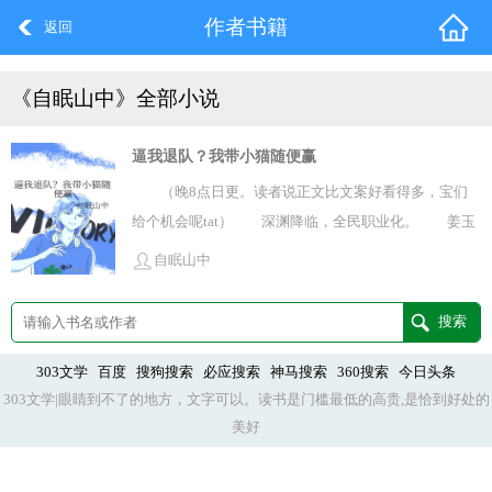
作者书籍
返回
《自眠山中》全部小说
逼我退队？我带小猫随便赢
（晚8点日更。读者说正文比文案好看得多，宝们
给个机会呢tat） 深渊降临，全民职业化。 姜玉
觉醒s级辅助职业【赋能者】，大幅提高队友属性点，打
自眠山中
造了全校第一战队，自己却停滞不前。 没想到，高
考报名前队友纷纷翻脸，直言不需要拖后腿的废物，使
用下作手段逼她退队。 走投无路之下，姜玉契约了
自己捡到的流浪猫。 【恭喜您激活隐藏职
303文学
百度
搜狗搜索
必应搜索
神马搜索
360搜索
今日头条
303文学|眼睛到不了的地方，文字可以。读书是门槛最低的高贵,是恰到好处的
业】 ... 原来，她的职业全名是【情感赋能
美好
者】。 她对队友无条件的爱越强烈，他们得到的提
升越多；而队友必须回馈她以同样的爱，她才能变
强。 职业面板崭新的lv1，仿佛在赤裸裸地嘲笑