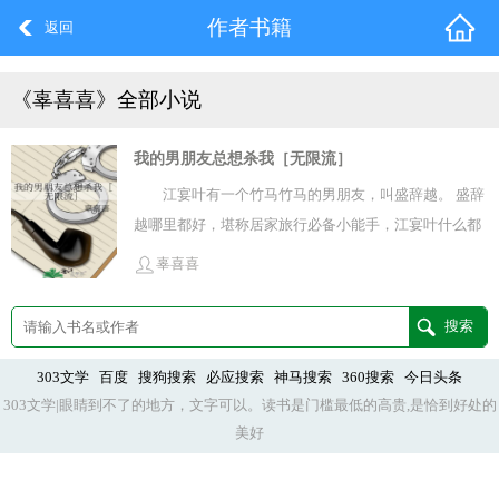
作者书籍
返回
《辜喜喜》全部小说
我的男朋友总想杀我［无限流］
江宴叶有一个竹马竹马的男朋友，叫盛辞越。 盛辞
越哪里都好，堪称居家旅行必备小能手，江宴叶什么都
不需要做。 大概只有一点不好，他失踪了。在高考结
辜喜喜
束，他们就要出去旅行的时候，突如其来的就不见了踪
影。 这一失踪就是几年的时间。 在盛辞越消失的这些年
里，十指不沾阳春水的娇花失去了养花人，不得已自己
养自己，养到花都要变了品种。 直到大学毕业，江宴叶
303文学
百度
搜狗搜索
必应搜索
神马搜索
360搜索
今日头条
303文学|眼睛到不了的地方，文字可以。读书是门槛最低的高贵,是恰到好处的
依旧没有找到盛辞越。 但是就在有一天回家的路上，江
美好
宴叶毫无征兆的被拉入到了一个副本当中。 找不到来源
的声音响彻在副本中：欢迎来到极乐之城。 副本里的老
玩家告诉他，这里是极乐之城的副本，要想活命就要小