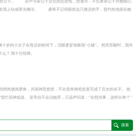
的权贵公子。 其中与霍公子交往的恋爱线，想通关，不仅要霍公子对她痴心
无名指上钻戒寒光幽泠。 虞筝不记得眼前这只微凉的手，曾灼热地插在她
越至错误的时间地点，在月色下抛弃了真心爱她的少年。 她不知那少年已
十岁的小太子在母后的吩咐下，泪眼婆娑地唤我“小姨”。 然而苏醒时，我年
么？ 我十分惊悚。
却悄然微抿唇角，并因神思悠悠，不自觉将御笔批复写成了宫女的名字。 他
慌忙回神低首。 皇帝自不会治她罪，只温声问道：“在想何事，这样出神？”
丧命。 想若能将皇帝亲手刺死，宫女不由心中激荡，面颊也浮起几丝燥意。
而心中恨意如狂潮汹涌翻腾。 杀了他！她一定要杀了他！