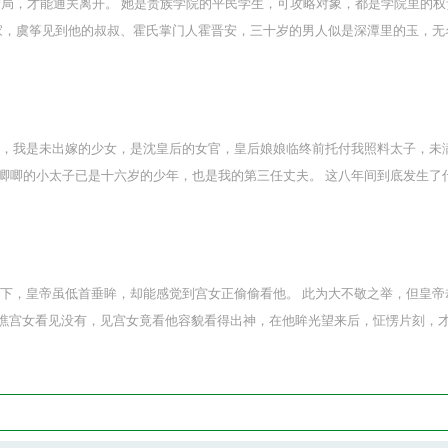
结局，才能通关离开。 她是贵族学院的平民学生，可攻略对象，都是学院里
，虞筝见到他的叔叔、霍氏掌门人霍晋安，三十岁的男人似是深潭里的玉，
记自己已在这乙游世界穿越循环许多次，曾俘获许多真心，忘记自己曾因穿
，在此刻，在眼前。
里，我是未出嫁的少女，是沈皇后的女官，皇后娘娘临终前托付我照料太子，未满
唧唧的小太子已是十六岁的少年，也是我的第三任丈夫。 这八年间到底发生了什
火下，皇帝虽低首垂眸，却能感觉到宫女正偷偷看他。 此为大不敬之举，但皇帝
瞧宫女看见没有，见宫女竟看他容貌看得出神，在他眸光望来后，怔愣片刻，才
，是在寻他颅颈交界处的风府穴和哑门穴，这两处穴位若以长针刺之，重能使人
道你的心。” 宫女垂眸看向皇帝那只手，身体因不得不隐忍的厌恶微微颤抖，