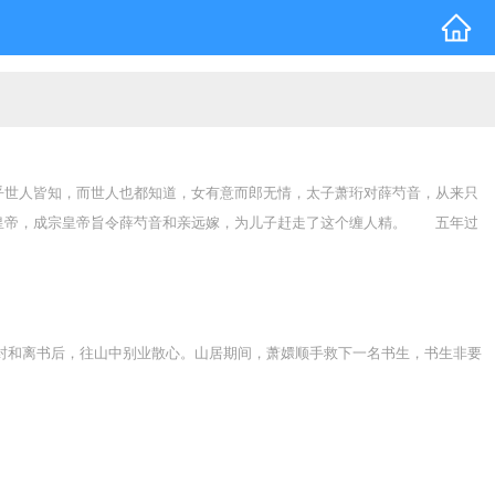
世人皆知，而世人也都知道，女有意而郎无情，太子萧珩对薛芍音，从来只
皇帝，成宗皇帝旨令薛芍音和亲远嫁，为儿子赶走了这个缠人精。 五年过
萧珩，而争抢后位的豪门贵女们，也都如临大敌。 却几无人知，当年其实
。 其实是深宫中的帝王，在幡然醒悟后，夜夜思悔。天子萧珩以为，芍音
过一个死人。 [追妻火葬场，男主的后宫是摆设，女主与亡夫的婚姻是实质
对象，长得一模一样。 可是不仅姓名气质完全不同，新来的大boss也明
封和离书后，往山中别业散心。山居期间，萧嬛顺手救下一名书生，书生非要
，却在某日要走出总裁办公室时，忽然被大boss从后搂住，回头看见了噙
何，他每次看到她就烦，从未有过的烦躁。霍峥忍无可忍，决定亲自将人开
急促、面色潮红地望着他，雪白衬衫的纽扣，绷紧得几乎要崩到他面上来。