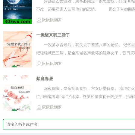
穿越进乙女游戏，虞筝必须走一条恋爱线，打出HE
不改，还要霍家人认可他们的恋情。 霍公子带她回家
发间，同他与她在春夜月色下的吻，炙热缠绵。 她忘
阮阮阮烟罗
亲手做好求婚戒指，她无法预见到有朝一日还会与他相见
一觉醒来我三婚了
一次落水昏迷后，我失去了整整八年的记忆。 记忆
纪轻轻就已三嫁，是全京城名声最坏的轻浮女子，昔日哭
阮阮阮烟罗
禁庭春昼
深夜御殿，皇帝批阅奏折，宫女研墨侍奉。 流滟灯
忙用朱笔将那“烟”字涂掉，微慌如情窦初开的少年，抬眸
宫女垂首默默不语。 她怎能说，她方才悄看他看到出神
阮阮阮烟罗
皇帝见宫女羞到脸红，心中一漾，轻轻握住她的手：“朕知