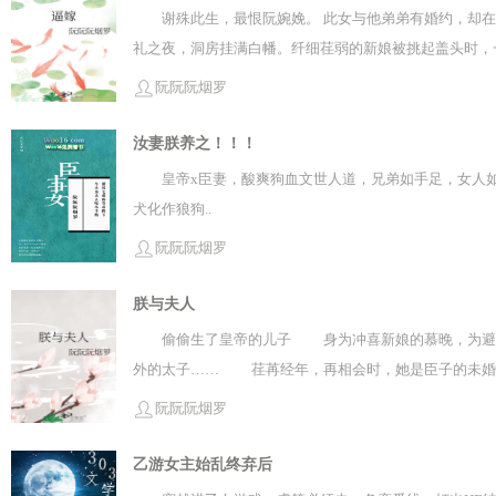
谢殊此生，最恨阮婉娩。 此女与他弟弟有婚约，却
礼之夜，洞房挂满白幡。纤细荏弱的新娘被挑起盖头时，
阮阮阮烟罗
汝妻朕养之！！！
皇帝x臣妻，酸爽狗血文世人道，兄弟如手足，女人
犬化作狼狗..
阮阮阮烟罗
朕与夫人
偷偷生了皇帝的儿子 身为冲喜新娘的慕晚，为避免
外的太子…… 荏苒经年，再相会时，她是臣子的未婚
她低下头去，默默握紧了身边儿子的小手。
阮阮阮烟罗
乙游女主始乱终弃后