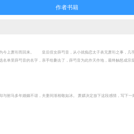
作者书籍
为今上萧珩而回来。 皇后侄女薛芍音，从小就痴恋太子表兄萧珩之事，几乎
选名单里薛芍音的名字，亲手给删去了，薛芍音为此作天作地，最终触怒成宗
了寡妇。当薛芍音在丈夫死后返回故土时，世人都认为薛芍音要像从前继续痴缠
字删去时，芍音的心里，早没有萧珩的一丝位置，她的心中，如今只有她的亡夫
永恒的白月光。 纵为九五之尊，也有力不可及之事，这世上没有人，能争得
人格修罗场] 温柠怎么看怎么觉得，新来的大boss，和她之前的一个几夜情
却与驸马多年婚姻不谐，夫妻间渐相敬如冰。 萧嬛决定放下这段感情，写下一
不耐与厌烦。 也许世上真就有容貌完全相同的巧合吧。温柠决定不再胡思乱想
来，诸事顺利，只是公司内有个叫温柠的女员工，总是使他心烦。 不知为
再清醒时，他发现他自己，正将温柠压在总裁办公桌上掐腰深吻。 温柠呼吸