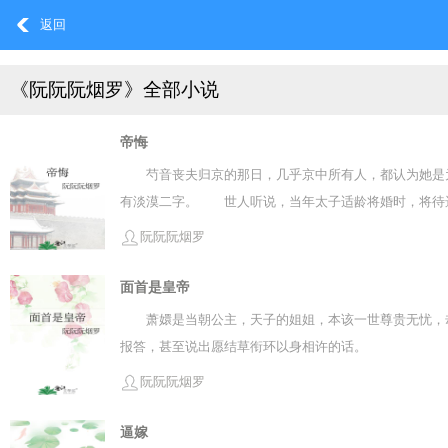
返回
《阮阮阮烟罗》全部小说
帝悔
芍音丧夫归京的那日，几乎京中所有人，都认为她是
有淡漠二字。 世人听说，当年太子适龄将婚时，将待
去后，昔日的太子萧珩已登基数载，而远嫁的薛芍音成
阮阮阮烟罗
是芍音主动请求远嫁，在萧珩当着她面，亲手将她的名
的归来，可以使一切回到从前，却不知芍音心中，已有
面首是皇帝
性的。] ——预收《总裁今天又精分了》—— [双重
萧嬛是当朝公主，天子的姐姐，本该一世尊贵无忧，
显不认识她，每次看见她时都是横眉冷对，眼中有明显的
报答，甚至说出愿结草衔环以身相许的话。
着笑意的熟悉眼神。 —————— 霍峥执掌昇宁以
阮阮阮烟罗
除。 却在开除这个温柠时，霍峥忽然间失去意识，等
逼嫁