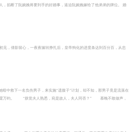
人，掐断了阮婉娩将要到手的好婚事，逼迫阮婉娩嫁给了他弟弟的牌位。 婚
初见，倩影留心，一夜夜辗转挣扎后，皇帝狗化的进度条达到百分百，从忠
暗中救下一名负伤男子，来实施“遗腹子”计划，却不知，那男子竟是流落在
霆万钧。 “朕觉夫人熟悉，宛是故人，夫人同否？” 慕晚不敢做声，