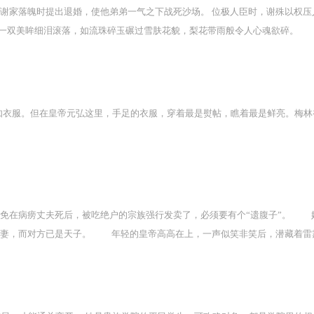
在谢家落魄时提出退婚，使他弟弟一气之下战死沙场。 位极人臣时，谢殊以权压
一双美眸细泪滚落，如流珠碎玉碾过雪肤花貌，梨花带雨般令人心魂欲碎。
如衣服。但在皇帝元弘这里，手足的衣服，穿着最是熨帖，瞧着最是鲜亮。梅林
在病痨丈夫死后，被吃绝户的宗族强行发卖了，必须要有个“遗腹子”。 她
妻，而对方已是天子。 年轻的皇帝高高在上，一声似笑非笑后，潜藏着雷