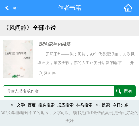
作者书籍
返回
《风间静》全部小说
[足球]恋与内斯塔
开局王炸——你：贝拉，90年代美意混血，18岁风
华正茂，顶级美貌，你的人生正要开启新的篇章……开
局狗血——你妈挂了，你才知道有个你还有双胞胎哥哥
风间静
和父亲在意大利，所以你卷起包裹去投靠他们吧……开
局天崩——为什么意呆利的特产还有黑????蛋？哇哦，
倒霉蛋的你敲到脑袋开启了长达5个月的睡美人生
涯……开局——嗯？我是谁？我在哪？@#%@……
303文学
百度
搜狗搜索
必应搜索
神马搜索
360搜索
今日头条
303文学|眼睛到不了的地方，文字可以。读书是门槛最低的高贵,是恰到好处的
@……@@#￥你醒来之后，你遇到了一个意呆利本土产
美好
的小卷毛，他的名字叫亚历山德罗.内斯塔，帅但腼腆，
又黑漆漆……嗯？恋爱？谈一下。嗯？足球？看一下。
虽然你零帧起手，记忆全无，一切清零，但是不要怕，