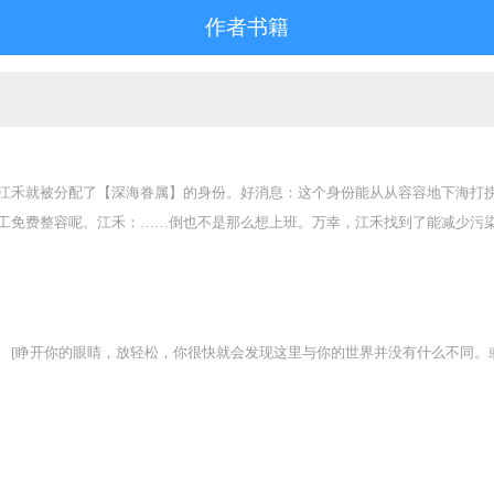
作者书籍
江禾就被分配了【深海眷属】的身份。好消息：这个身份能从从容容地下海打捞
工免费整容呢。江禾：……倒也不是那么想上班。万幸，江禾找到了能减少污染
“我喜欢它的口味，让我想起家乡的椒盐饼干。”“咸腥口感，像是没做好清理就晒干
，椰汁清甜，我的最爱！”“骗人！臭的！”——来自两位不愿透露姓名的试吃员。
[睁开你的眼睛，放轻松，你很快就会发现这里与你的世界并没有什么不同。