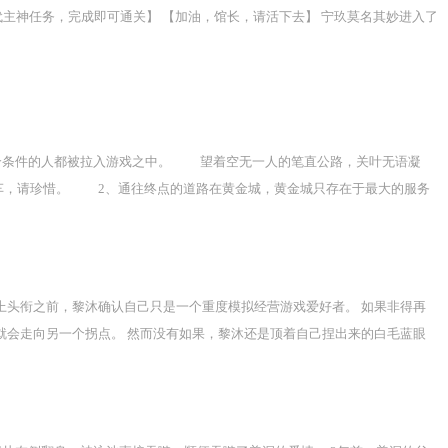
代主神任务，完成即可通关】 【加油，馆长，请活下去】 宁玖莫名其妙进入了
合条件的人都被拉入游戏之中。 望着空无一人的笔直公路，关叶无语凝
车，请珍惜。 2、通往终点的道路在黄金城，黄金城只存在于最大的服务
换，请司机们注意时间，珍惜眼前景色。 5、太阳落山之后是危险的，我
收集，我们并不鼓励司机们死在路上。 8、通常情况下，您将在公路上享
短的新手指南，默默钻进身旁刚刷出来的迷你两座车里，并拆开了摆放在副
就是个普普通通的金属卡片，是诸多杂乱物品中不起眼的一个。 但等到她
上头衔之前，黎沐确认自己只是一个重度模拟经营游戏爱好者。 如果非得再
就会走向另一个拐点。 然而没有如果，黎沐还是顶着自己捏出来的白毛蓝眼
列车行驶在海面上，人类开启了另类的航海时代。 雾中世界的列车冲破迷雾，
载货物川流不息。 小麦、稻米、水果、肉类等物资被运送到火车站，再分别送
集“吃穿住行、医疗、教育、娱乐”为一体， 火车站及其周边商业圈，成为了人