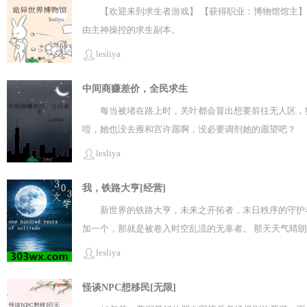
【欢迎来到求生者游戏】 【获得职业：博物馆馆主】
由主神操控的求生副本。
lesliya
中间商赚差价，全民求生
每当被堵在路上时，关叶都会冒出想要前往无人区
噎，她也没去雍和宫许愿啊，没必要调剂她的愿望吧？
器。 3、请司机们保重身体，抵达终点后，你们将以
lesliya
们不建议夜间行车，同样也不建议您在夜间离开您的车
受绝赞的单人行程。但在缴费口和服务区，您将与其他
我，铁路大亨[经营]
驾驶位置上、系着黑色蝴蝶结的新手礼包。 然后，关
新世界的铁路大亨，未来之开拓者，末日秩序的守护
将卡片绑定之后，才发现这是一个可以与NPC交易的
加一个，那就是被卷入时空乱流的无辜者。 那天天气晴
的车长皮肤，出现在了游戏世界里， 并亲眼看着自己刚建
lesliya
平等创飞所有的变异怪物。 赛博世界的列车，让生活在底
到需要它们的地方。 物资匮乏终于不再是人们的噩梦，呼
怪谈NPC想移民[无限]
们最爱去的地方。 黎沐双手叉腰：我，铁路大亨！