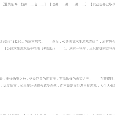
 【通关条件：找到……合……】 【滋滋……滋……滋……】 【职业任务已取
，猛踩油门到280迈的浓重怨气。 然后，公路囤货求生游戏降临了，所有符
 【公路求生游戏新手指南（初始版） 1、您有一辆车，且只能拥有这辆
当前状态回归现实世界。 4、公路沿途有着不同风景，每隔7天将会进行轮
辆。 6、危险程度和收益成正比。 7、公路上会随机出现物资箱，请尽量
司机见面。 9、最后，谨祝大家一路顺风，旅途愉快。】 关叶看完这段简
叶捏着那个[公路里程协会]的金属卡片，陷入沉思。 最开始，关叶以为这
者，丰饶物资之神，钢铁巨兽的拥有者，万民敬仰的希望之光。 ——在获得以
神兵利器。 关叶震惊。 关叶顿悟。
朗，温度适宜，如果黎沐选择去感受自然，而不是窝在沙发里玩游戏，人生大概
立的火车站“咕嘟咕嘟”冒着泡泡沉入了海底。 黎沐：……难绷！ 雨中世界的
层的平民们见到了人生中的第一缕阳光。 …… 客车日日座无虚席，货车也满
啸而来的货运火车为人们带来新生。 …… 后来，黎沐建起了她的铁路集团， 