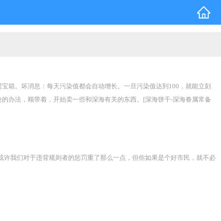
宝箱。坏消息：每天污染值都会自动增长。一旦污染值达到100，就能立刻
的办法，顺带着，开始卖一些和深海有关的东西。[深海饼干-深海眷属常备
的鱼。”——来自两位不同身份的试吃员。][深海蓝椰-深海眷属常备饮品。 -
]只看到图片的求生者们：“这什么掉san的东西，狗都不吃。”体验过食品效
或许我们对于违背规则者的惩罚重了那么一点，但你如果是个好市民，就不必