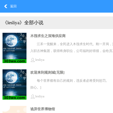
返回
《lesliya》全部小说
木筏求生之深海供应商
江禾一觉醒来，全民进入木筏求生时代。刚一开局，
入职古神集团，获得终身职位，公司福利好得很，会给员
口粮。 -食用后可小幅提升水下舒适度，持续10分钟。 
lesliya
饮用后可小幅度提升陆地舒适度，持续2小时。“椰肉丰富
果的求生者们：“汪汪！”
欢迎来到规则城[无限]
每个世界都有自己的规则，违反者必将受到惩罚。 
担心。]
lesliya
诡异世界博物馆