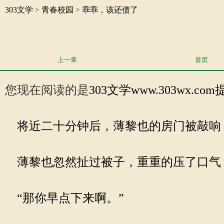
303文学
>
青春校园
>
乖乖，该还债了
上一章
首页
您现在阅读的是
303文学
www.303wx.
将近二十分钟后，薄黎也的房门被敲响，
薄黎也忽然扯过被子，重重的压了口气，
“那你早点下来啊。”