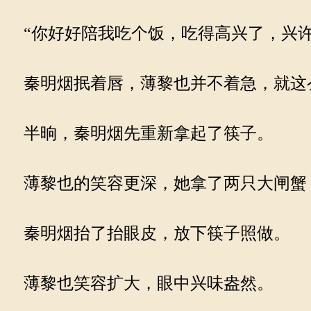
“你好好陪我吃个饭，吃得高兴了，兴许
秦明烟抿着唇，薄黎也并不着急，就这
半晌，秦明烟先重新拿起了筷子。
薄黎也的笑容更深，她拿了两只大闸蟹，
秦明烟抬了抬眼皮，放下筷子照做。
薄黎也笑容扩大，眼中兴味盎然。