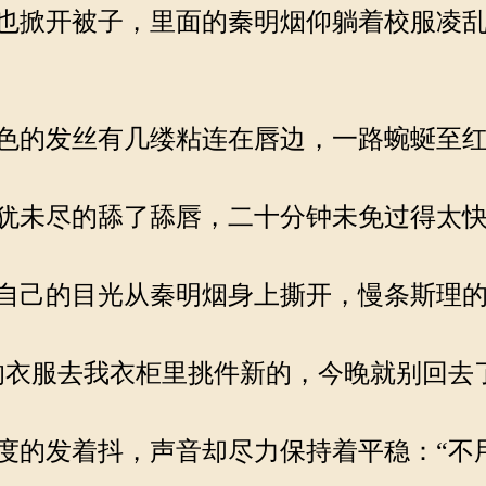
也掀开被子，里面的秦明烟仰躺着校服凌乱
色的发丝有几缕粘连在唇边，一路蜿蜒至红
犹未尽的舔了舔唇，二十分钟未免过得太
自己的目光从秦明烟身上撕开，慢条斯理的
衣服去我衣柜里挑件新的，今晚就别回去
的发着抖，声音却尽力保持着平稳：“不