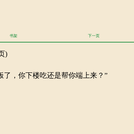
书架
下一页
页)
饭了，你下楼吃还是帮你端上来？”