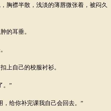
，胸襟半散，浅淡的薄唇微张着，被闷久
肿的耳垂。
快。
扣上自己的校服衬衫。
了。”
用，给你补完课我自己会回去。”