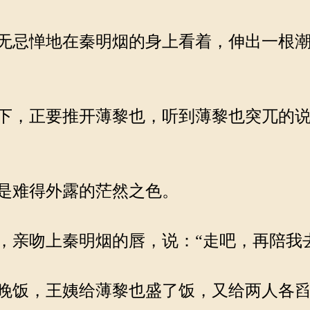
忌惮地在秦明烟的身上看着，伸出一根潮
，正要推开薄黎也，听到薄黎也突兀的说
是难得外露的茫然之色。
亲吻上秦明烟的唇，说：“走吧，再陪我
晚饭，王姨给薄黎也盛了饭，又给两人各舀