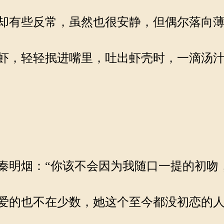
却有些反常，虽然也很安静，但偶尔落向薄
虾，轻轻抿进嘴里，吐出虾壳时，一滴汤汁
明烟：“你该不会因为我随口一提的初吻
爱的也不在少数，她这个至今都没初恋的人