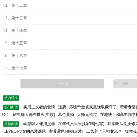
12、第十二章
13、第十三章
14、第十四章
15、第十五章
16、第十六章
17、第十七章
上一页
站内强推
实用主义者的爱情
逆袭
落魄千金被疯批强取豪夺了
带着老婆
热门阅读
经！
雌虫每天都在拱火[虫族]
暮色晨婚
大师兄说过
在地铁上和高中同学
幼崽牌大佬捕捉器
在年代文里当搅家精[七零]
我靠吃瓜兑换修
推荐阅读
LEVEL4少女的恋爱课题
寄养鸢尾[先婚后爱]
二凤养了只祖龙崽？
拯救孤