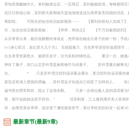
背地里觊觎她许久。来到她身边后，一忍再忍，直到被她发现，每晚都用
也日日胆战心惊，直到那天新闻铺天盖地地报道这位商界新贵回国的消息
离剧组。 可陌生的短信依旧如影随形—— 【看到你跟别人拍戏了
市，短信也依旧紧跟着她： 【乖乖，再快点】 【千万别被我抓到】
从后脊冒出来，她压低帽檐转身就走，然而就在她走出巷子的前一秒，手机忽
1v1身心双洁，攻比受大几个月2、无校园暴力、无包养等违背价值观情
出去承受世家怒火、被群臣攻讦，沦为皇权的牺牲品。 重活一次，她
摔坏了脑子，张口认定苏衿雪是她青梅竹马的妻子。 苏衿雪屡次解释无
次。 * 只是苏衿雪没想到温语蘅会重生，更没想到在温语蘅的秦宫
甚至还有潜入楚国的诱骗……苏衿雪这才知道自己招惹了怎样的人。 恰
诚书死在两军阵前，阻止了这场杀戮。 只差一步就位极人皇的温语蘅当
势，都不如姐姐这双手舒坦。” 话音刚落，江上微风拂开美人医师的幕篱
供，如果您喜欢乖乖，该还债了澜也最新章节，请分享给您的好友一起来30
最新章节(最新9章)