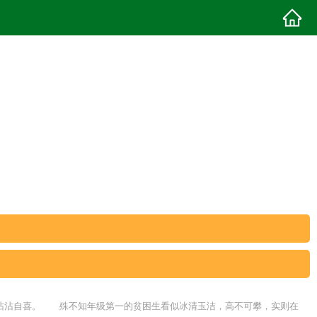
还沾沾自喜。 殊不知年级第一的贫困生看似冰清玉洁，高不可攀，实则在