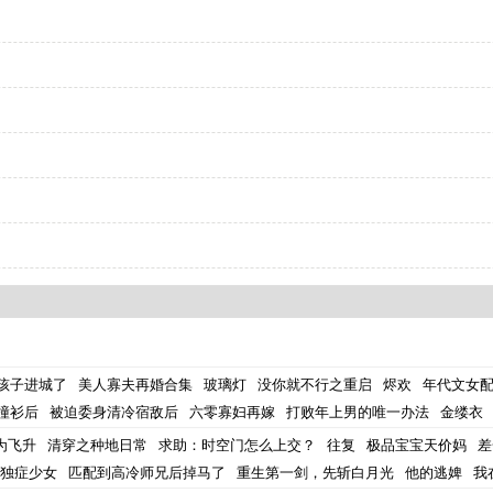
孩子进城了
美人寡夫再婚合集
玻璃灯
没你就不行之重启
烬欢
年代文女配
撞衫后
被迫委身清冷宿敌后
六零寡妇再嫁
打败年上男的唯一办法
金缕衣
为飞升
清穿之种地日常
求助：时空门怎么上交？
往复
极品宝宝天价妈
差
独症少女
匹配到高冷师兄后掉马了
重生第一剑，先斩白月光
他的逃婢
我