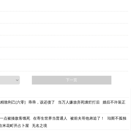
下一页
精致利己[六零]
乖乖，该还债了
当万人嫌放弃死缠烂打后
婚后不许装正
一点被揍敌客饿死
在寄生世界当普通人
被前夫哥他弟追了！
珀斯不孤独
在米花町开占卜屋
无名之境