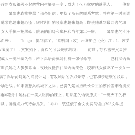
个连新衣服都买不起的贫困生摇身一变，成为了亿万家财的继承人。 薄黎
】 薄黎也直接拉黑了那条短信，更换了所有的联系方式，并在第一时间调
也越来越心慌，辗转剧组的频率也越来越高，即使她逃到最西边的城
女人手执一把黑伞，眼底的阴冷和疯狂和当年如出一辙。 薄黎也的冷汗
： “bingo，抓到你了。”秦明烟（攻）vs薄黎也（受）注：1、攻受
女帝疯魔了》，文案如下，喜欢的可以先收藏哦： 前世，苏衿雪被父皇推
蘅完成大一统登基为帝，救下温语蘅就能拥有一张保命符。 岂料温语蘅
世负她之人步步紧逼，夜晚没抵挡住温语蘅美色，咬着枕头被吃了一次又一
了温语蘅对她的捕捉计划，有攻城后的强取豪夺，也有和亲进献的联姻，
场恶战，却未曾想兵临城下之际，已贵为楚国摄政长公主的苏衿雪果断携投
雨花舟中她枕在一美人医师的膝上，用熟悉的语调撩拨：“一统天下的权
留着点力气待会儿哭。” 乖乖，该还债了全文免费阅读由303文学提