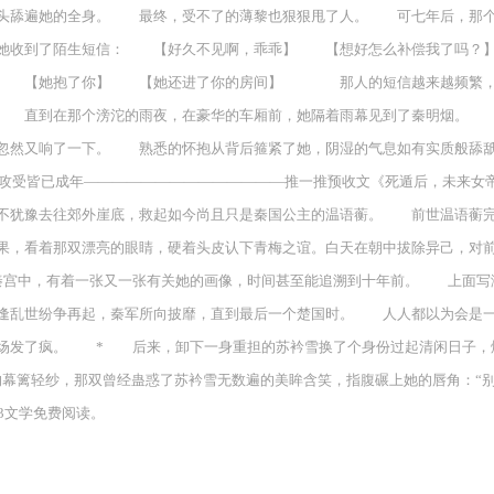
舌头舔遍她的全身。 最终，受不了的薄黎也狠狠甩了人。 可七年后，那
，她收到了陌生短信： 【好久不见啊，乖乖】 【想好怎么补偿我了吗？
】 【她抱了你】 【她还进了你的房间】 那人的短信越来越频繁，薄黎
 直到在那个滂沱的雨夜，在豪华的车厢前，她隔着雨幕见到了秦明烟。 
然又响了一下。 熟悉的怀抱从背后箍紧了她，阴湿的气息如有实质般舔舐而来
节，攻受皆已成年——————————————推一推预收文《死遁后，未来
毫不犹豫去往郊外崖底，救起如今尚且只是秦国公主的温语蘅。 前世温语
果，看着那双漂亮的眼睛，硬着头皮认下青梅之谊。白天在朝中拔除异己，对前
中，有着一张又一张有关她的画像，时间甚至能追溯到十年前。 上面写满
逢乱世纷争再起，秦军所向披靡，直到最后一个楚国时。 人人都以为会是一
场发了疯。 * 后来，卸下一身重担的苏衿雪换了个身份过起清闲日子，烟
轻纱，那双曾经蛊惑了苏衿雪无数遍的美眸含笑，指腹碾上她的唇角：“别喊，
3文学免费阅读。