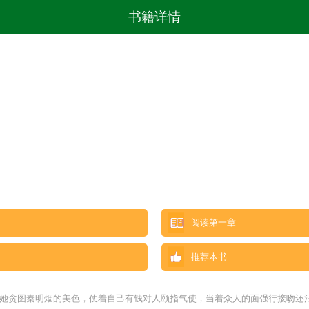
书籍详情
阅读第一章
推荐本书
 她贪图秦明烟的美色，仗着自己有钱对人颐指气使，当着众人的面强行接吻