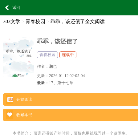
返回
303文学
>
青春校园
>
乖乖，该还债了全文阅读
乖乖，该还债了
青春校园
连载中
作者：
澜也
更新：
2026-01-12 02:05:04
最新：
17、第十七章
开始阅读
收藏本书
本书简介： 薄家还没破产的时候，薄黎也用钱玩弄过一个贫困生。