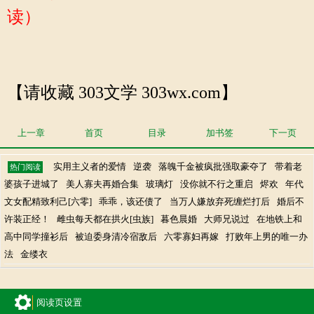
读）
【请收藏 303文学 303wx.com】
上一章
首页
目录
加书签
下一页
实用主义者的爱情
逆袭
落魄千金被疯批强取豪夺了
带着老
热门阅读
婆孩子进城了
美人寡夫再婚合集
玻璃灯
没你就不行之重启
烬欢
年代
文女配精致利己[六零]
乖乖，该还债了
当万人嫌放弃死缠烂打后
婚后不
许装正经！
雌虫每天都在拱火[虫族]
暮色晨婚
大师兄说过
在地铁上和
高中同学撞衫后
被迫委身清冷宿敌后
六零寡妇再嫁
打败年上男的唯一办
法
金缕衣
阅读页设置