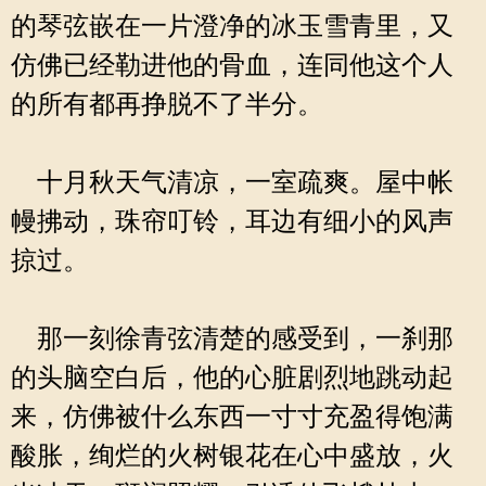
的琴弦嵌在一片澄净的冰玉雪青里，又
仿佛已经勒进他的骨血，连同他这个人
的所有都再挣脱不了半分。
十月秋天气清凉，一室疏爽。屋中帐
幔拂动，珠帘叮铃，耳边有细小的风声
掠过。
那一刻徐青弦清楚的感受到，一刹那
的头脑空白后，他的心脏剧烈地跳动起
来，仿佛被什么东西一寸寸充盈得饱满
酸胀，绚烂的火树银花在心中盛放，火