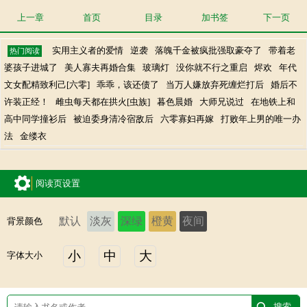
上一章
首页
目录
加书签
下一页
实用主义者的爱情
逆袭
落魄千金被疯批强取豪夺了
带着老
热门阅读
婆孩子进城了
美人寡夫再婚合集
玻璃灯
没你就不行之重启
烬欢
年代
文女配精致利己[六零]
乖乖，该还债了
当万人嫌放弃死缠烂打后
婚后不
许装正经！
雌虫每天都在拱火[虫族]
暮色晨婚
大师兄说过
在地铁上和
高中同学撞衫后
被迫委身清冷宿敌后
六零寡妇再嫁
打败年上男的唯一办
法
金缕衣
阅读页设置
默认
淡灰
深绿
橙黄
夜间
背景颜色
小
中
大
字体大小