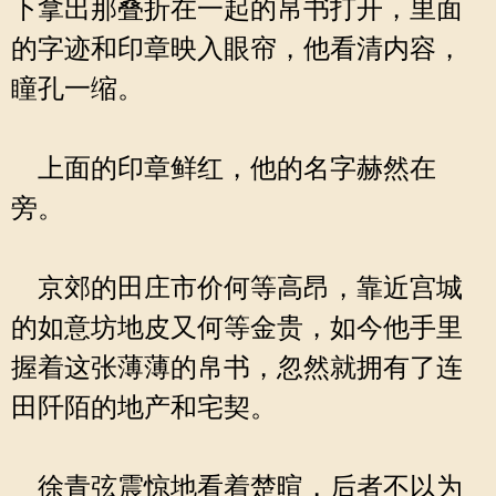
下拿出那叠折在一起的帛书打开，里面
的字迹和印章映入眼帘，他看清内容，
瞳孔一缩。
上面的印章鲜红，他的名字赫然在
旁。
京郊的田庄市价何等高昂，靠近宫城
的如意坊地皮又何等金贵，如今他手里
握着这张薄薄的帛书，忽然就拥有了连
田阡陌的地产和宅契。
徐青弦震惊地看着楚暄，后者不以为