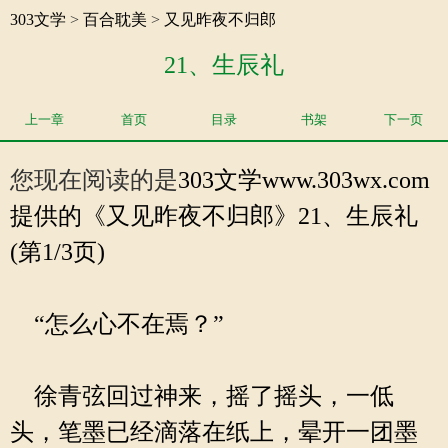
303文学
>
百合耽美
>
又见昨夜不归郎
21、生辰礼
上一章
首页
目录
书架
下一页
您现在阅读的是
303文学
www.303wx.com
提供的《又见昨夜不归郎》21、生辰礼
(第1/3页)
“怎么心不在焉？”
徐青弦回过神来，摇了摇头，一低
头，笔墨已经滴落在纸上，晕开一团墨