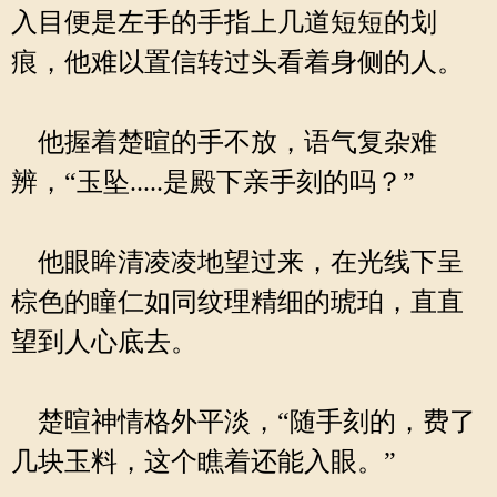
入目便是左手的手指上几道短短的划
痕，他难以置信转过头看着身侧的人。
他握着楚暄的手不放，语气复杂难
辨，“玉坠.....是殿下亲手刻的吗？”
他眼眸清凌凌地望过来，在光线下呈
棕色的瞳仁如同纹理精细的琥珀，直直
望到人心底去。
楚暄神情格外平淡，“随手刻的，费了
几块玉料，这个瞧着还能入眼。”