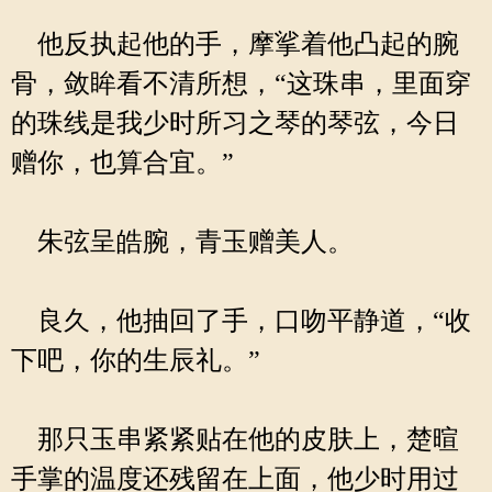
他反执起他的手，摩挲着他凸起的腕
骨，敛眸看不清所想，“这珠串，里面穿
的珠线是我少时所习之琴的琴弦，今日
赠你，也算合宜。”
朱弦呈皓腕，青玉赠美人。
良久，他抽回了手，口吻平静道，“收
下吧，你的生辰礼。”
那只玉串紧紧贴在他的皮肤上，楚暄
手掌的温度还残留在上面，他少时用过