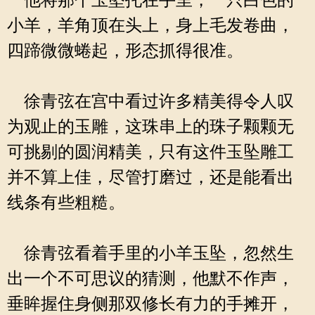
他将那个玉坠托在手里，一只白色的
小羊，羊角顶在头上，身上毛发卷曲，
四蹄微微蜷起，形态抓得很准。
徐青弦在宫中看过许多精美得令人叹
为观止的玉雕，这珠串上的珠子颗颗无
可挑剔的圆润精美，只有这件玉坠雕工
并不算上佳，尽管打磨过，还是能看出
线条有些粗糙。
徐青弦看着手里的小羊玉坠，忽然生
出一个不可思议的猜测，他默不作声，
垂眸握住身侧那双修长有力的手摊开，