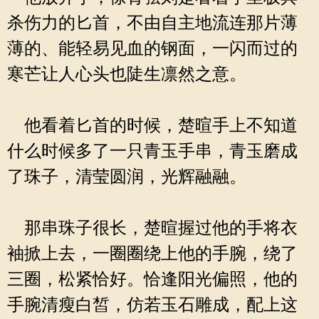
杀伤力的匕首，不由自主地流连那片薄
薄的、能轻易见血的钢面，一闪而过的
寒芒让人心头也陡生凛然之意。
他看着匕首的时候，楚暄手上不知道
什么时候多了一只青玉手串，青玉磨成
了珠子，清莹圆润，光辉融融。
那串珠子很长，楚暄握过他的手将衣
袖掀上去，一圈圈绕上他的手腕，绕了
三圈，松紧恰好。恰逢阳光偏照，他的
手腕清瘦白皙，仿若玉石雕成，配上这