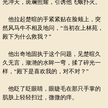
光冲天，斑斓照耀，引诱他飞蛾扑火。
他拉起楚暄的手紧紧贴在脸颊上，突
然风马牛不相及地问，“当初在上林苑，
殿下为什么救我？”
他出奇地固执于这个问题，见楚暄久
久无言，潋滟的水眸一弯，揉了碎光一
样，“殿下是喜欢我的，对不对？”
他眨了眨眼睛，眼睫毛在那只手掌的
肌肤上轻轻扫过，微微的痒。