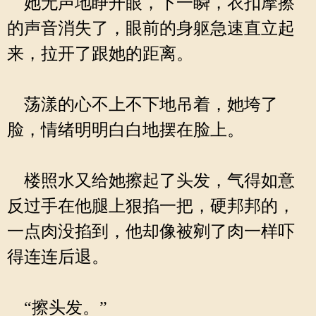
她无声地睁开眼，下一瞬，衣扣摩擦
的声音消失了，眼前的身躯急速直立起
来，拉开了跟她的距离。
荡漾的心不上不下地吊着，她垮了
脸，情绪明明白白地摆在脸上。
楼照水又给她擦起了头发，气得如意
反过手在他腿上狠掐一把，硬邦邦的，
一点肉没掐到，他却像被剜了肉一样吓
得连连后退。
“擦头发。”