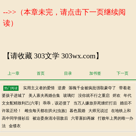
-->>（本章未完，请点击下一页继续阅
读）
【请收藏 303文学 303wx.com】
上一章
首页
目录
加书签
下一页
实用主义者的爱情
逆袭
落魄千金被疯批强取豪夺了
带着老
热门阅读
婆孩子进城了
美人寡夫再婚合集
玻璃灯
没你就不行之重启
烬欢
年代
文女配精致利己[六零]
乖乖，该还债了
当万人嫌放弃死缠烂打后
婚后不
许装正经！
雌虫每天都在拱火[虫族]
暮色晨婚
大师兄说过
在地铁上和
高中同学撞衫后
被迫委身清冷宿敌后
六零寡妇再嫁
打败年上男的唯一办
法
金缕衣