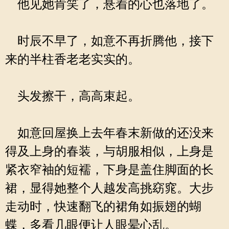
他见她肯笑了，悬着的心也落地了。
时辰不早了，如意不再折腾他，接下
来的半柱香老老实实的。
头发擦干，高高束起。
如意回屋换上去年春末新做的还没来
得及上身的春装，与胡服相似，上身是
紧衣窄袖的短襦，下身是盖住脚面的长
裙，显得她整个人越发高挑窈窕。大步
走动时，快速翻飞的裙角如振翅的蝴
蝶，多看几眼便让人眼晕心乱。