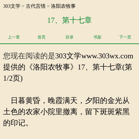
303文学
>
古代言情
>
洛阳农牧事
17、第十七章
上一章
首页
目录
书架
下一页
您现在阅读的是
303文学
www.303wx.com
提供的《洛阳农牧事》17、第十七章(第
1/2页)
日暮黄昏，晚霞满天，夕阳的金光从
土色的农家小院里撤离，留下斑斑紫黑
的印记。