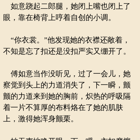
如意跷起二郎腿，她闭上嘴也闭上了
眼，靠在椅背上哼着自创的小调。
“你衣裳。”他发现她的衣襟还敞着，
不知是忘了扣还是没扣严实又绷开了。
傅如意当作没听见，过了一会儿，她
察觉到头上的力道消失了，下一瞬，颤
颤的力道来到她的胸前，炽热的呼吸隔
着一片不算厚的布料烙在了她的肌肤
上，激得她浑身颤栗。