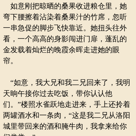
如意刚把晾晒的桑果收进粮仓里，她
弯下腰擦着沾染着桑果汁的竹席，忽听
一串急促的脚步飞快靠近。她扭头往外
看，一个高高的身影闯进门扉，蓬乱的
金发载着灿烂的晚霞余晖走进她的眼
帘。
“如意，我大兄和我二兄回来了，我明
天晌午接你过去吃饭，带你认认他
们。”楼照水雀跃地走进来，手上还拎着
两罐酒水和一条肉，“这是我二兄从洛阳
城里带回来的酒和腌牛肉，我拿来给你