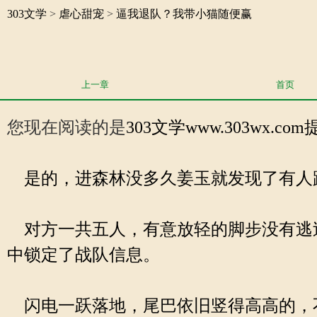
303文学
>
虐心甜宠
>
逼我退队？我带小猫随便赢
上一章
首页
您现在阅读的是
303文学
www.303wx.
是的，进森林没多久姜玉就发现了有人
对方一共五人，有意放轻的脚步没有逃过
中锁定了战队信息。
闪电一跃落地，尾巴依旧竖得高高的，