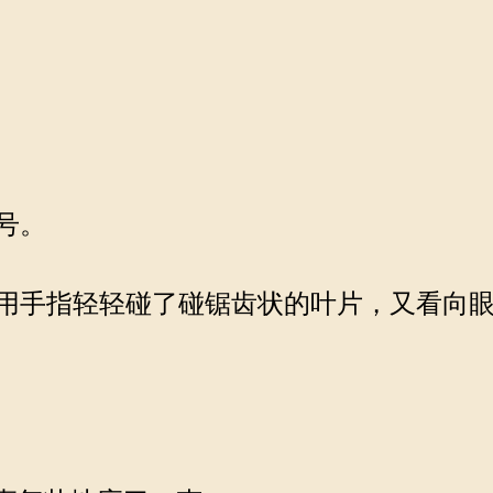
号。
用手指轻轻碰了碰锯齿状的叶片，又看向眼