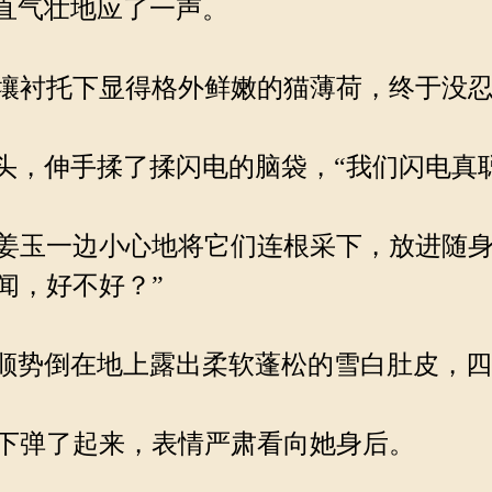
直气壮地应了一声。
壤衬托下显得格外鲜嫩的猫薄荷，终于没忍
头，伸手揉了揉闪电的脑袋，“我们闪电真
玉一边小心地将它们连根采下，放进随身
闻，好不好？”
顺势倒在地上露出柔软蓬松的雪白肚皮，
下弹了起来，表情严肃看向她身后。