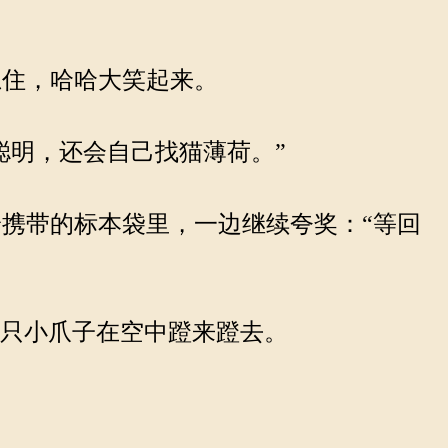
住，哈哈大笑起来。
聪明，还会自己找猫薄荷。”
携带的标本袋里，一边继续夸奖：“等回
四只小爪子在空中蹬来蹬去。