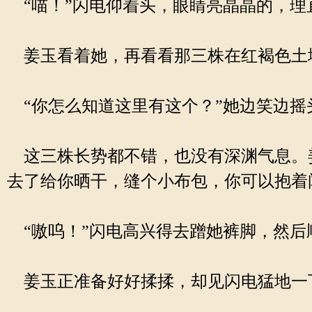
“喵！”闪电仰着头，眼睛亮晶晶的，理
姜玉看着她，再看看那三株在红褐色土
“你怎么知道这里有这个？”她边笑边摇
这三株长势都不错，也没有深渊气息。姜
去了给你晒干，缝个小布包，你可以抱着
“嗷呜！”闪电高兴得去蹭她裤脚，然后
姜玉正准备好好揉揉，却见闪电猛地一