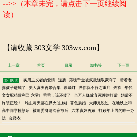
-->>（本章未完，请点击下一页继续阅
读）
【请收藏 303文学 303wx.com】
上一章
首页
目录
加书签
下一页
实用主义者的爱情
逆袭
落魄千金被疯批强取豪夺了
带着老
热门阅读
婆孩子进城了
美人寡夫再婚合集
玻璃灯
没你就不行之重启
烬欢
年代
文女配精致利己[六零]
乖乖，该还债了
当万人嫌放弃死缠烂打后
婚后不
许装正经！
雌虫每天都在拱火[虫族]
暮色晨婚
大师兄说过
在地铁上和
高中同学撞衫后
被迫委身清冷宿敌后
六零寡妇再嫁
打败年上男的唯一办
法
金缕衣