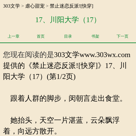
303文学
>
虐心甜宠
>
禁止迷恋反派![快穿]
17、川阳大学（17）
上一章
首页
目录
书架
下一页
您现在阅读的是
303文学
www.303wx.com
提供的《禁止迷恋反派![快穿]》17、川
阳大学（17）(第1/2页)
跟着人群的脚步，闵朝言走出食堂。
她抬头，天空一片湛蓝，云朵飘浮
着，向远方散开。