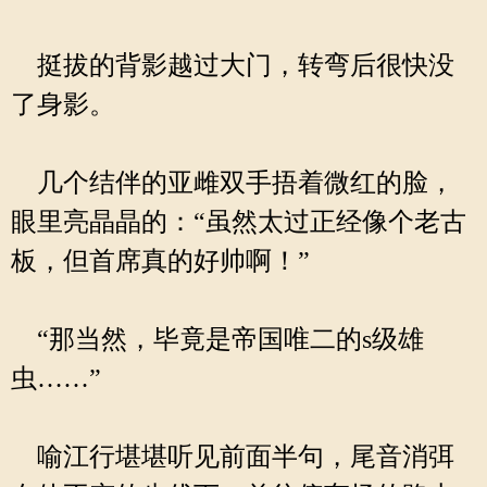
挺拔的背影越过大门，转弯后很快没
了身影。
几个结伴的亚雌双手捂着微红的脸，
眼里亮晶晶的：“虽然太过正经像个老古
板，但首席真的好帅啊！”
“那当然，毕竟是帝国唯二的s级雄
虫……”
喻江行堪堪听见前面半句，尾音消弭