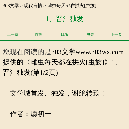
303文学
>
现代言情
>
雌虫每天都在拱火[虫族]
1、晋江独发
上一章
首页
目录
书架
下一页
您现在阅读的是
303文学
www.303wx.com
提供的《雌虫每天都在拱火[虫族]》1、
晋江独发(第1/2页)
文学城首发、独发，谢绝转载！
作者：愿初一