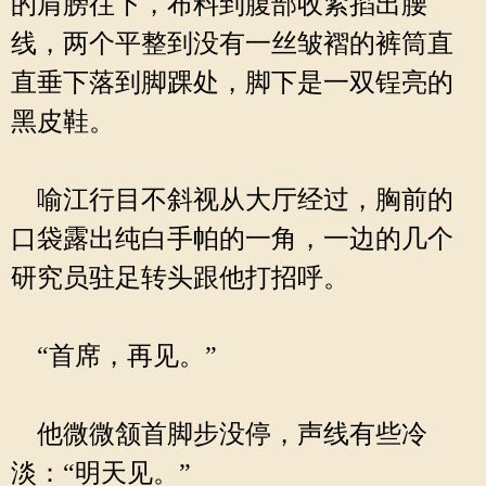
的肩膀往下，布料到腹部收紧掐出腰
线，两个平整到没有一丝皱褶的裤筒直
直垂下落到脚踝处，脚下是一双锃亮的
黑皮鞋。
喻江行目不斜视从大厅经过，胸前的
口袋露出纯白手帕的一角，一边的几个
研究员驻足转头跟他打招呼。
“首席，再见。”
他微微颔首脚步没停，声线有些冷
淡：“明天见。”