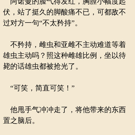
阿诺曼的脸气得发红，胸膛小幅度起
伏，站了挺久的脚酸痛不已，可都敌不
过对方一句“不太矜持”。
不矜持，雌虫和亚雌不主动难道等着
雄虫主动吗？照这种雌雄比例，坐以待
毙的话雄虫都被抢光了。
“可笑，简直可笑！”
他甩手气冲冲走了，将他带来的东西
置之脑后。