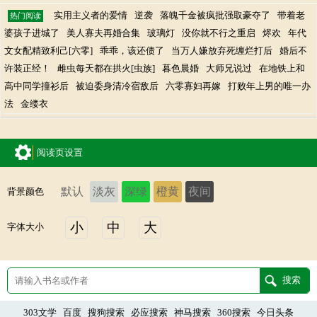
实用主义者的爱情
逆袭
落魄千金被疯批强取豪夺了
带着老
热门阅读
婆孩子进城了
美人寡夫再婚合集
玻璃灯
没你就不行之重启
烬欢
年代
文女配精致利己[六零]
乖乖，该还债了
当万人嫌放弃死缠烂打后
婚后不
许装正经！
雌虫每天都在拱火[虫族]
暮色晨婚
大师兄说过
在地铁上和
高中同学撞衫后
被迫委身清冷宿敌后
六零寡妇再嫁
打败年上男的唯一办
法
金缕衣
阅读页设置
默认
淡灰
深绿
橙黄
夜间
背景颜色
小
中
大
字体大小
303文学
百度
搜狗搜索
必应搜索
神马搜索
360搜索
今日头条