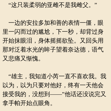
“这只装柔弱的亚雌不是我雌父。”
一边的安拉多加和善的表情一僵，眼
里一闪而过的尴尬，下一秒，却背过身
开始抹眼泪，身体摇摇欲坠。又回头用
那对泛着水光的眸子望着奈达德，语气
又悲痛又惭愧。
“雄主，我知道小芮一直不喜欢我。我
以为，以为只要对他好，终有一天他会
接受我的，没想到——”他话还没说完又
拿手帕开始点眼角。