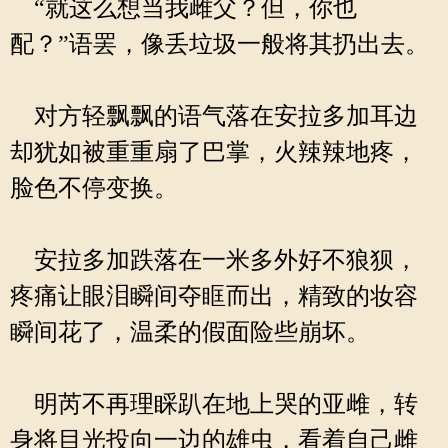
“就这么想当我雌父？但，你也
配？”语罢，像丢垃圾一般将其扔出去。
对方轻飘飘的语气落在安拉多加耳边
却犹如被重重扇了巴掌，火辣辣地疼，
脸色不停变换。
安拉多加跌落在一米多外好不狼狈，
疼痛让眼泪瞬间夺眶而出，精致的妆容
瞬间花了，温柔的假面险些崩坏。
明芮不再理睬趴在地上哭的亚雌，转
身将目光投向一边的雄虫，看着自己雌