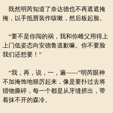
既然明芮知道了奈达德也不再遮遮掩
掩，以手抵唇装作咳嗽，然后板起脸。
“要不是你闯的祸，我和你雌父用得上
上门低姿态向安德鲁道歉嘛。你不要脸
我们还想要！”
“我，再，说，一，遍——”明芮眼神
不加掩饰地狠厉起来，像是要扑过去将
猎物撕碎，每一个都是从牙缝挤出，带
着抹不开的森冷。