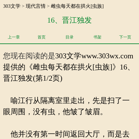
303文学
>
现代言情
>
雌虫每天都在拱火[虫族]
16、晋江独发
上一章
首页
目录
书架
下一页
您现在阅读的是
303文学
www.303wx.com
提供的《雌虫每天都在拱火[虫族]》16、
晋江独发(第1/2页)
喻江行从隔离室里走出，先是扫了一
眼周围，没有虫，他皱了皱眉。
他并没有第一时间返回大厅，而是去