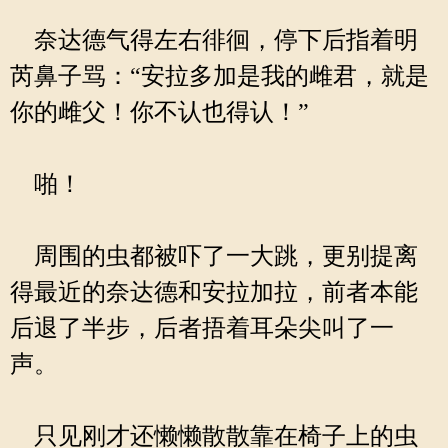
奈达德气得左右徘徊，停下后指着明
芮鼻子骂：“安拉多加是我的雌君，就是
你的雌父！你不认也得认！”
啪！
周围的虫都被吓了一大跳，更别提离
得最近的奈达德和安拉加拉，前者本能
后退了半步，后者捂着耳朵尖叫了一
声。
只见刚才还懒懒散散靠在椅子上的虫