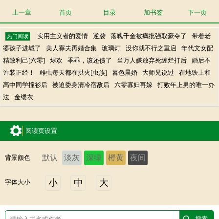
上一章
首页
目录
加书签
下一页
实用主义者的爱情
逆袭
落魄千金被疯批强取豪夺了
带着老
热门阅读
婆孩子进城了
美人寡夫再婚合集
玻璃灯
没你就不行之重启
年代文女配
精致利己[六零]
烬欢
乖乖，该还债了
当万人嫌放弃死缠烂打后
婚后不
许装正经！
雌虫每天都在拱火[虫族]
暮色晨婚
大师兄说过
在地铁上和
高中同学撞衫后
被迫委身清冷宿敌后
六零寡妇再嫁
打败年上男的唯一办
法
金缕衣
阅读页设置
默认
淡灰
深绿
橙黄
夜间
背景颜色
小
中
大
字体大小