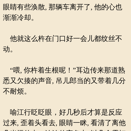
眼睛有些涣散, 那辆车离开了, 他的心也
渐渐冷却。
他就这么杵在门口好一会儿都纹丝不
动。
“喂, 你杵着生根呢！”耳边传来那道熟
悉又欠揍的声音, 吊儿郎当的又带着几分
不耐烦。
喻江行眨眨眼，好几秒后才算是反应
过来, 歪着头看去, 眼睛一眯, 看清了离他