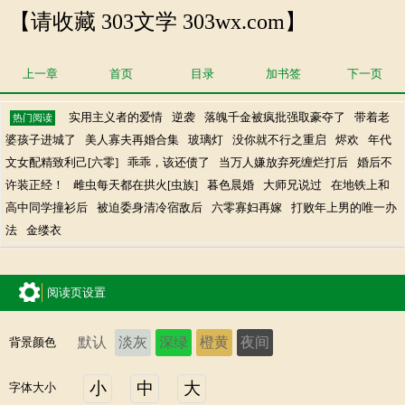
【请收藏 303文学 303wx.com】
上一章
首页
目录
加书签
下一页
实用主义者的爱情
逆袭
落魄千金被疯批强取豪夺了
带着老
热门阅读
婆孩子进城了
美人寡夫再婚合集
玻璃灯
没你就不行之重启
烬欢
年代
文女配精致利己[六零]
乖乖，该还债了
当万人嫌放弃死缠烂打后
婚后不
许装正经！
雌虫每天都在拱火[虫族]
暮色晨婚
大师兄说过
在地铁上和
高中同学撞衫后
被迫委身清冷宿敌后
六零寡妇再嫁
打败年上男的唯一办
法
金缕衣
阅读页设置
默认
淡灰
深绿
橙黄
夜间
背景颜色
小
中
大
字体大小