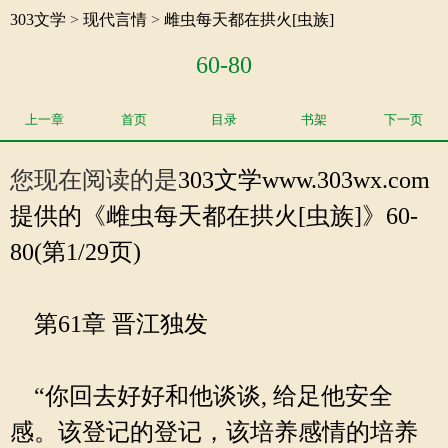
303文学
>
现代言情
>
雌虫每天都在拱火[虫族]
60-80
上一章
首页
目录
书架
下一页
您现在阅读的是
303文学
www.303wx.com
提供的《雌虫每天都在拱火[虫族]》60-
80(第1/29页)
第61章 晋江独发
“你回去好好和他谈谈, 给足他安全
感。该登记的登记，该培养感情的培养