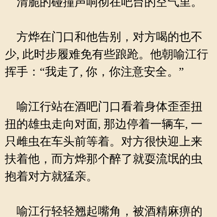
清脆的碰撞声响彻在吧台的空气里。
方烨在门口和他告别，对方喝的也不
少, 此时步履难免有些踉跄。他朝喻江行
挥手：“我走了, 你，你注意安全。”
喻江行站在酒吧门口看着身体歪歪扭
扭的雄虫走向对面, 那边停着一辆车, 一
只雌虫在车头前等着。对方很快迎上来
扶着他，而方烨那个醉了就耍流氓的虫
抱着对方就猛亲。
喻江行轻轻翘起嘴角，被酒精麻痹的