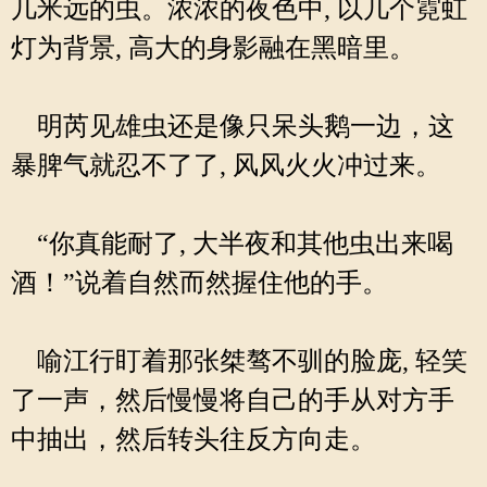
几米远的虫。浓浓的夜色中, 以几个霓虹
灯为背景, 高大的身影融在黑暗里。
明芮见雄虫还是像只呆头鹅一边，这
暴脾气就忍不了了, 风风火火冲过来。
“你真能耐了, 大半夜和其他虫出来喝
酒！”说着自然而然握住他的手。
喻江行盯着那张桀骜不驯的脸庞, 轻笑
了一声，然后慢慢将自己的手从对方手
中抽出，然后转头往反方向走。