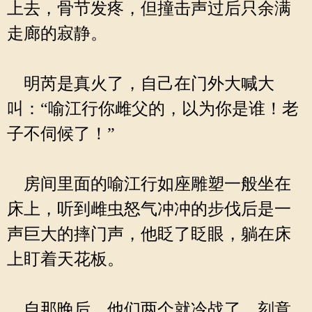
上去，骨节发疼，但撞击声过后只余满
走廊的寂静。
明芮是真火了，自己在门外大喊大
叫：“喻江行你雌父的，以为你是谁！老
子不伺候了！”
房间里面的喻江行如座雕塑一般坐在
床上，听到雌虫怒气冲冲的步伐后是一
声巨大的摔门声，他眨了眨眼，躺在床
上盯着天花板。
自那晚后，他们两个就冷战了，刻意