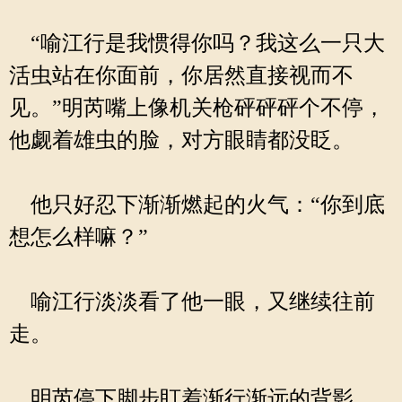
“喻江行是我惯得你吗？我这么一只大
活虫站在你面前，你居然直接视而不
见。”明芮嘴上像机关枪砰砰砰个不停，
他觑着雄虫的脸，对方眼睛都没眨。
他只好忍下渐渐燃起的火气：“你到底
想怎么样嘛？”
喻江行淡淡看了他一眼，又继续往前
走。
明芮停下脚步盯着渐行渐远的背影，