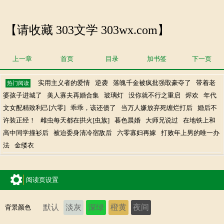
【请收藏 303文学 303wx.com】
上一章
首页
目录
加书签
下一页
实用主义者的爱情
逆袭
落魄千金被疯批强取豪夺了
带着老
热门阅读
婆孩子进城了
美人寡夫再婚合集
玻璃灯
没你就不行之重启
烬欢
年代
文女配精致利己[六零]
乖乖，该还债了
当万人嫌放弃死缠烂打后
婚后不
许装正经！
雌虫每天都在拱火[虫族]
暮色晨婚
大师兄说过
在地铁上和
高中同学撞衫后
被迫委身清冷宿敌后
六零寡妇再嫁
打败年上男的唯一办
法
金缕衣
阅读页设置
默认
淡灰
深绿
橙黄
夜间
背景颜色