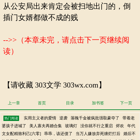
从公安局出来肯定会被扫地出门的，倒
插门女婿都做不成的贱
-->>（本章未完，请点击下一页继续阅
读）
【请收藏 303文学 303wx.com】
上一章
首页
目录
加书签
下一页
实用主义者的爱情
逆袭
落魄千金被疯批强取豪夺了
带着老
热门阅读
婆孩子进城了
美人寡夫再婚合集
玻璃灯
没你就不行之重启
烬欢
年代
文女配精致利己[六零]
乖乖，该还债了
当万人嫌放弃死缠烂打后
婚后不