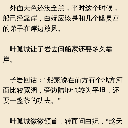
外面天色还没全黑，平时这个时候，
船已经靠岸，白妧应该是和几个幽灵宫
的弟子在岸边放风。
叶孤城让子岩去问船家还要多久靠
岸。
子岩回话：“船家说在前方有个地方河
面比较宽阔，旁边陆地也较为平坦，还
要一盏茶的功夫。”
叶孤城微微颔首，转而问白妧，“趁天