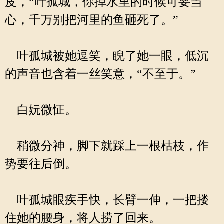
皮，“叶孤城，你掉水里的时候可要当
心，千万别把河里的鱼砸死了。”
叶孤城被她逗笑，睨了她一眼，低沉
的声音也含着一丝笑意，“不至于。”
白妧微怔。
稍微分神，脚下就踩上一根枯枝，作
势要往后倒。
叶孤城眼疾手快，长臂一伸，一把搂
住她的腰身，将人捞了回来。