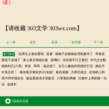
读）
【请收藏 303文学 303wx.com】
上一章
首页
目录
加书签
下一页
实用主义者的爱情
逆袭
落魄千金被疯批强取豪夺了
带着老
热门阅读
婆孩子进城了
美人寡夫再婚合集
玻璃灯
没你就不行之重启
年代文女配
精致利己[六零]
烬欢
乖乖，该还债了
当万人嫌放弃死缠烂打后
婚后不
许装正经！
雌虫每天都在拱火[虫族]
暮色晨婚
大师兄说过
在地铁上和
高中同学撞衫后
被迫委身清冷宿敌后
六零寡妇再嫁
打败年上男的唯一办
法
金缕衣
阅读页设置