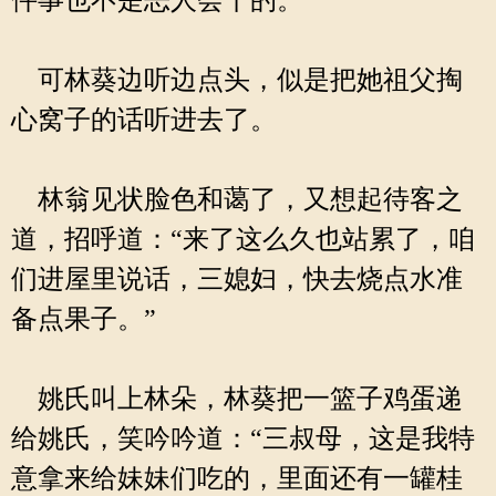
件事也不是恶人会干的。
可林葵边听边点头，似是把她祖父掏
心窝子的话听进去了。
林翁见状脸色和蔼了，又想起待客之
道，招呼道：“来了这么久也站累了，咱
们进屋里说话，三媳妇，快去烧点水准
备点果子。”
姚氏叫上林朵，林葵把一篮子鸡蛋递
给姚氏，笑吟吟道：“三叔母，这是我特
意拿来给妹妹们吃的，里面还有一罐桂