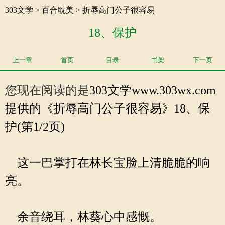
303文学
>
百合耽美
>
折辱高门公子很容易
18、保护
上一章
首页
目录
书架
下一页
您现在阅读的是
303文学
www.303wx.com
提供的《折辱高门公子很容易》18、保
护(第1/2页)
这一巴掌打在林长宝脸上清脆脆的响
亮。
余音绕耳，林葵心中感慨。