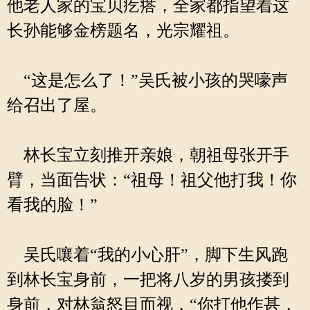
他老人家的宝贝疙瘩，全家都指望着这
长孙能够金榜题名，光宗耀祖。
“这是怎么了！”吴氏被小孩的哭嚎声
给召出了屋。
林长宝立刻推开亲娘，朝祖母张开手
臂，当面告状：“祖母！祖父他打我！你
看我的脸！”
吴氏嚷着“我的小心肝”，脚下生风跑
到林长宝身前，一把将八岁的男孩搂到
身前，对林翁怒目而视，“你打他作甚，