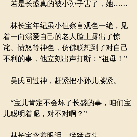
若是长盛真的被小孙子害了，她……
林长宝年纪虽小但察言观色一绝，见
着一向溺爱自己的老人脸上露出了惊
诧、愤怒等神色，仿佛联想到了对自己
不利的事，他立刻出声打断：“祖母！”
吴氏回过神，赶紧把小孙儿搂紧。
“宝儿肯定不会坏了长盛的事，咱们宝
儿聪明着呢，对不对啊？”
林长宝含着眼泪，猛猛点头。