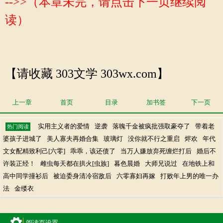
-->>（本章未完，请点击下一页继续阅
读）
【请收藏 303文学 303wx.com】
上一章
首页
目录
加书签
下一页
实用主义者的爱情
逆袭
落魄千金被疯批强取豪夺了
带着老
热门阅读
婆孩子进城了
美人寡夫再婚合集
玻璃灯
没你就不行之重启
烬欢
年代
文女配精致利己[六零]
乖乖，该还债了
当万人嫌放弃死缠烂打后
婚后不
许装正经！
雌虫每天都在拱火[虫族]
暮色晨婚
大师兄说过
在地铁上和
高中同学撞衫后
被迫委身清冷宿敌后
六零寡妇再嫁
打败年上男的唯一办
法
金缕衣