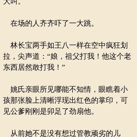
大叫。
在场的人齐齐吓了一大跳。
林长宝两手如王八一样在空中疯狂划
拉，尖声道：“娘，祖父打我！他这个老
东西居然敢打我！”
姚氏亲眼所见哪能不知情，眼瞧着小
孩那张脸上清晰浮现出红色的掌印，可
见公爹刚刚是卯足了劲扇他。
从前她不是没有想过管教顽劣的儿