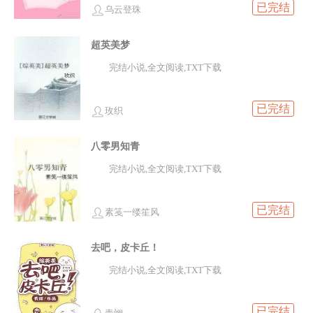
已完结
乌云登珠
超英美梦
完结小说,全文阅读,TXT下载
已完结
玫织
八零男知青
完结小说,全文阅读,TXT下载
已完结
素笺一缕笙风
去吧，皮卡丘！
完结小说,全文阅读,TXT下载
已完结