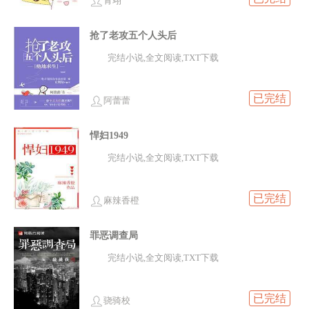
青翊
抢了老攻五个人头后
完结小说,全文阅读,TXT下载
已完结
阿蕾蕾
悍妇1949
完结小说,全文阅读,TXT下载
已完结
麻辣香橙
罪恶调查局
完结小说,全文阅读,TXT下载
已完结
骁骑校