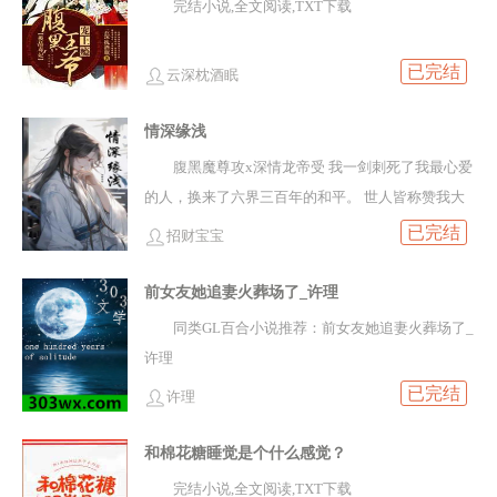
完结小说,全文阅读,TXT下载
已完结
云深枕酒眠
情深缘浅
腹黑魔尊攻x深情龙帝受 我一剑刺死了我最心爱
的人，换来了六界三百年的和平。 世人皆称赞我大
爱于天下，可只有我自己知道，我是逼不得已的，
已完结
招财宝宝
我必须要杀了我心爱的人，而他也必须要死。 我是
了解萧..
前女友她追妻火葬场了_许理
同类GL百合小说推荐：前女友她追妻火葬场了_
许理
已完结
许理
和棉花糖睡觉是个什么感觉？
完结小说,全文阅读,TXT下载