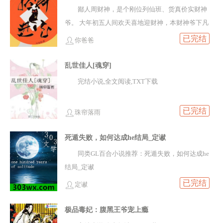
鄙人周财神，是个刚位列仙班、货真价实财神
爷。 大年初五人间欢天喜地迎财神，本财神爷下凡
送财，途经一穷乡僻壤之地，见一穷困潦倒小屋，
已完结
你爸爸
善心大发准备让屋主天降一笔横财。 屋主不错，屋
内穷得锅碗..
乱世佳人[魂穿]
完结小说,全文阅读,TXT下载
已完结
珠帘落雨
死遁失败，如何达成he结局_定谳
同类GL百合小说推荐：死遁失败，如何达成he
结局_定谳
已完结
定谳
极品毒妃：腹黑王爷宠上瘾