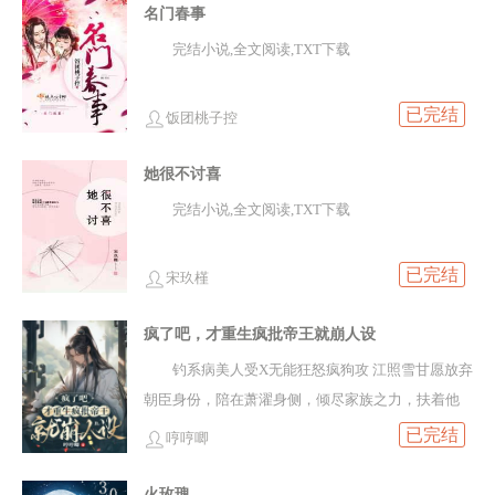
会鱼追..
名门春事
完结小说,全文阅读,TXT下载
已完结
饭团桃子控
她很不讨喜
完结小说,全文阅读,TXT下载
已完结
宋玖槿
疯了吧，才重生疯批帝王就崩人设
钓系病美人受X无能狂怒疯狗攻 江照雪甘愿放弃
朝臣身份，陪在萧濯身侧，倾尽家族之力，扶着他
从无宠皇子一路走到君临天下。 甚至担忧天子在前
已完结
哼哼唧
朝后宫之间为难，从不干涉朝政。 可最终江家满门
却背负..
火玫瑰