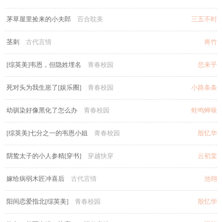
茅草屋里捡来的小夫郎
百合耽美
三五不时
茎刺
古代言情
将竹
[综英美]韦恩，但隐姓埋名
青春校园
悲来乎
死对头为我生崽了[娱乐圈]
青春校园
小路条条
幼驯染好像黑化了怎么办
青春校园
蛙鸣蝉噪
[综英美]七分之一的韦恩小姐
青春校园
殷忆华
阴鸷太子的小人参精[穿书]
穿越快穿
云初棠
嫁给病弱木匠冲喜后
古代言情
池翎
阳间恋爱指北[综英美]
青春校园
殷忆华