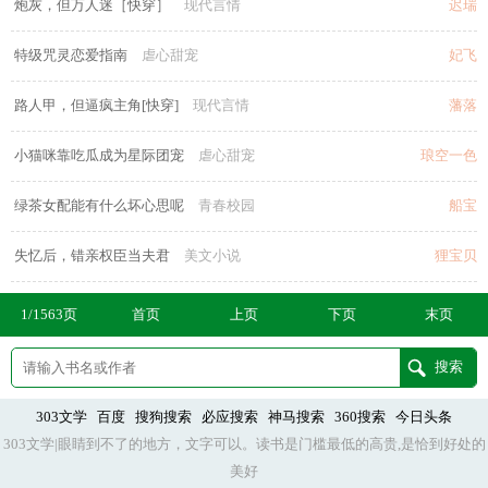
炮灰，但万人迷［快穿］
现代言情
迟瑞
特级咒灵恋爱指南
虐心甜宠
妃飞
路人甲，但逼疯主角[快穿]
现代言情
藩落
小猫咪靠吃瓜成为星际团宠
虐心甜宠
琅空一色
绿茶女配能有什么坏心思呢
青春校园
船宝
失忆后，错亲权臣当夫君
美文小说
狸宝贝
1/1563页
首页
上页
下页
末页
303文学
百度
搜狗搜索
必应搜索
神马搜索
360搜索
今日头条
303文学|眼睛到不了的地方，文字可以。读书是门槛最低的高贵,是恰到好处的
美好