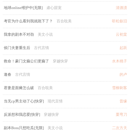
地球online维护中[无限]
虐心甜宠
清酒渍
考官为什么看到我就跪下了？
百合耽美
听松叙旧
我拿的剧本不对劲
美文小说
云初棠
侯门夫妻重生后
古代言情
起跃
救命！豪门文癫公们更癫了
穿越快穿
水木桃子
逢春
古代言情
的卢
君妻是面瘫怎么破
百合耽美
雪柳刺客
当无cp男主动了心[快穿]
现代言情
昔缘
反派想和我恋爱[快穿]
穿越快穿
栗弯刀
副本Boss只想吃瓜[无限]
美文小说
二次方天