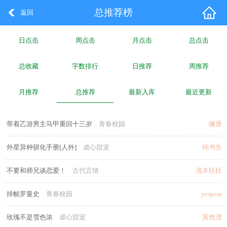
总推荐榜
返回
日点击
周点击
月点击
总点击
总收藏
字数排行
日推荐
周推荐
月推荐
总推荐
最新入库
最近更新
带着乙游男主马甲重回十三岁
青春校园
骊逐
外星异种驯化手册[人外]
虐心甜宠
钝书生
不要和师兄谈恋爱！
古代言情
清木枖枖
掉帧罗曼史
青春校园
yespear
玫瑰不是雪色浓
虐心甜宠
莫然漂