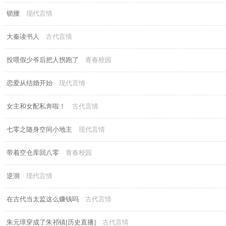
锁腰
现代言情
大秦读书人
古代言情
投喂假少爷后把人拐跑了
青春校园
恋爱从结婚开始
现代言情
女主和女配私奔啦！
古代言情
七零之随身空间小地主
现代言情
带着空仓库回八零
青春校园
逆洄
现代言情
在古代当太监这么赚钱吗
古代言情
朱元璋穿成了朱祁镇[历史直播]
古代言情