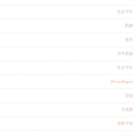
长生千叶
羁南
兔司
月半蔷薇
长生千叶
DivineRapier
沙缇
天地青
昼夜千秋