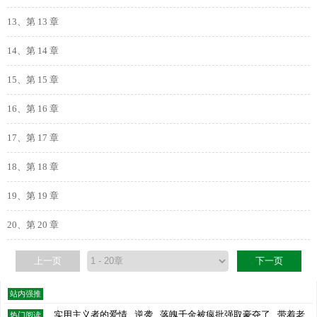
13、第 13 章
14、第 14 章
15、第 15 章
16、第 16 章
17、第 17 章
18、第 18 章
19、第 19 章
20、第 20 章
上一页
下一页
站内强推
实用主义者的爱情
逆袭
落魄千金被疯批强取豪夺了
带着老
热门阅读