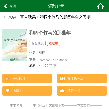
书籍详情
返回
303文学
>
百合耽美
>
和四个竹马的那些年全文阅读
和四个竹马的那些年
百合耽美
连载中
作者：
观樱
更新：
2025-02-06 15:35:00
最新：
21、第 21 章
开始阅读
阅读第一章
收藏本书
推荐本书
本书简介： 下一本《碎玉》文案在下方————本文文案————