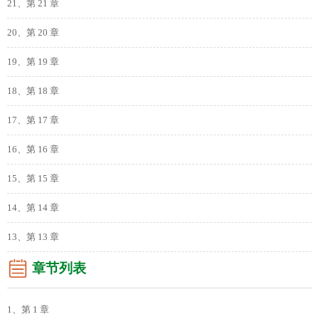
21、第 21 章
20、第 20 章
19、第 19 章
18、第 18 章
17、第 17 章
16、第 16 章
15、第 15 章
14、第 14 章
13、第 13 章
章节列表
1、第 1 章