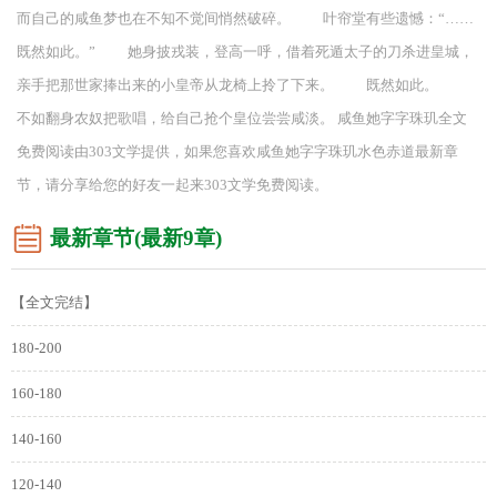
而自己的咸鱼梦也在不知不觉间悄然破碎。 叶帘堂有些遗憾：“……
既然如此。” 她身披戎装，登高一呼，借着死遁太子的刀杀进皇城，
亲手把那世家捧出来的小皇帝从龙椅上拎了下来。 既然如此。
不如翻身农奴把歌唱，给自己抢个皇位尝尝咸淡。 咸鱼她字字珠玑全文
免费阅读由303文学提供，如果您喜欢咸鱼她字字珠玑水色赤道最新章
节，请分享给您的好友一起来303文学免费阅读。
最新章节(最新9章)
【全文完结】
180-200
160-180
140-160
120-140