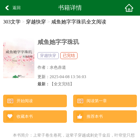
书籍详情
返回
303文学
>
穿越快穿
>
咸鱼她字字珠玑全文阅读
咸鱼她字字珠玑
穿越快穿
已完结
作者：
水色赤道
更新：
2025-04-08 13:56:03
最新：
【全文完结】
开始阅读
阅读第一章
收藏本书
推荐本书
本书简介：上辈子卷生卷死，这辈子穿越成刺史千金后，叶帘堂只想