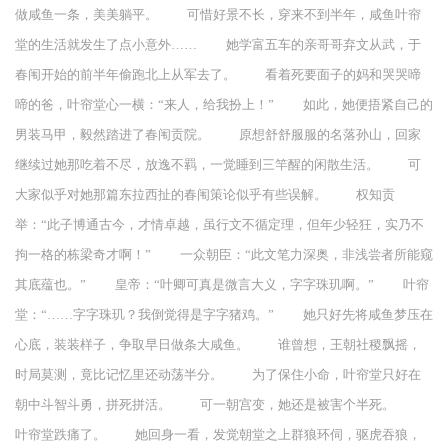
做咸鱼一条，美美躺平。 可惜好景不长，穿来不到半年，咸鱼叶帘
堂的生活就发生了点小意外…… 她学富五车的亲哥哥弃文从武，于
春闱开始的前半年偷跑北上从军去了。 看着死要面子的妈和哭哭啼
啼的爸，叶帘堂心一横：“来人，给我扮上！” 如此，她便捂紧自己的
男装马甲，毅然踏进了春闱贡院。 原想舒舒服服的名落孙山，回家
继续过她那吃着不尽，放逸不羁，一觉睡到三竿醒的闲散生活。 可
大家似乎对她那篇东拉西扯的春闱策论似乎有些误解。 权知贡
举：“此子博通古今，才情卓越，虽行文不循定理，但年少轻狂，实乃不
拘一格的栋梁奇才啊！” 一众朝臣：“此文笔力深奥，非浅尝者所能窥
其底蕴也。” 皇帝：“叶卿可真是微言大义，字字珠玑啊。” 叶帘
堂：“……字字珠玑？我倒觉得是字字猪鸡。” 她只好先将咸鱼梦压在
心底，装装样子，争取早日做条大咸鱼。 谁曾想，王朝社稷飘摇，
时局莫测，竟比记忆里还动荡半分。 为了保住小命，叶帘堂只好在
朝中斗智斗勇，拼死拼活。 可一朝宫变，她还是被害个半死。
叶帘堂跌痛了。 她回身一看，发觉朝堂之上群狼环伺，驱虎吞狼，