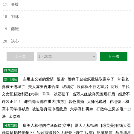
17、脊檩
18、羽林
19、藤鞭
20、决心
上一页
下一页
站内强推
实用主义者的爱情
逆袭
落魄千金被疯批强取豪夺了
带着老
热门阅读
婆孩子进城了
美人寡夫再婚合集
玻璃灯
没你就不行之重启
烬欢
年代
文女配精致利己[六零]
乖乖，该还债了
当万人嫌放弃死缠烂打后
婚后不
许装正经！
雌虫每天都在拱火[虫族]
暮色晨婚
大师兄说过
在地铁上和
高中同学撞衫后
被迫委身清冷宿敌后
六零寡妇再嫁
打败年上男的唯一办
法
金缕衣
病美人和他的竹马保镖[穿书]
夏天无从抵赖
[综英美]有钱大冤
推荐阅读
种居然是我亲爹？!
说好背叛我的人都爱上我了[快穿]
坠落星河
徒手摘星