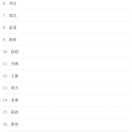
6、书法
7、城北
8、蓝溪
9、春雨
10、政税
11、书阁
12、入夏
13、两方
14、龙膏
15、新政
16、夜色