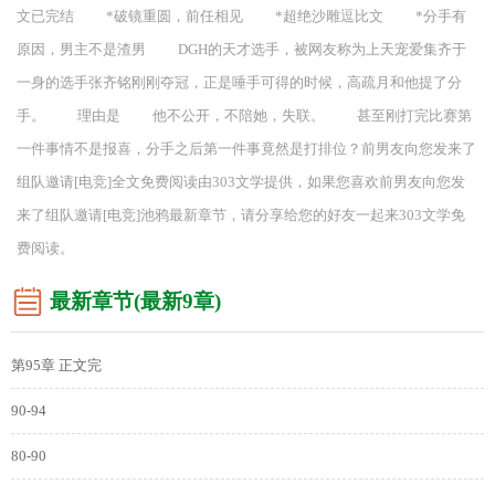
文已完结 *破镜重圆，前任相见 *超绝沙雕逗比文 *分手有
原因，男主不是渣男 DGH的天才选手，被网友称为上天宠爱集齐于
一身的选手张齐铭刚刚夺冠，正是唾手可得的时候，高疏月和他提了分
手。 理由是 他不公开，不陪她，失联。 甚至刚打完比赛第
一件事情不是报喜，分手之后第一件事竟然是打排位？前男友向您发来了
组队邀请[电竞]全文免费阅读由303文学提供，如果您喜欢前男友向您发
来了组队邀请[电竞]池鸦最新章节，请分享给您的好友一起来303文学免
费阅读。
最新章节(最新9章)
第95章 正文完
90-94
80-90