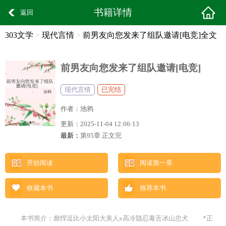
书籍详情
返回
303文学
>
现代言情
>
前男友向您发来了组队邀请[电竞]全文
阅读
前男友向您发来了组队邀请[电竞]
现代言情
已完结
作者：
池鸦
更新：
2025-11-04 12:06:13
最新：
第95章 正文完
开始阅读
阅读第一章
收藏本书
推荐本书
本书简介：彪悍逗比小太阳大美人x高冷隐忍毒舌冰山忠犬 *正