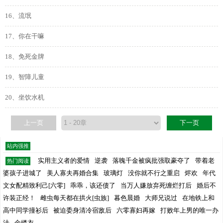
16、流氓
17、你在干嘛
18、免死金牌
19、智障儿童
20、坐饮水机
上一页
下一页
站内强推
实用主义者的爱情
逆袭
落魄千金被疯批强取豪夺了
带着老
热门阅读
婆孩子进城了
美人寡夫再婚合集
玻璃灯
没你就不行之重启
烬欢
年代
文女配精致利己[六零]
乖乖，该还债了
当万人嫌放弃死缠烂打后
婚后不
许装正经！
雌虫每天都在拱火[虫族]
暮色晨婚
大师兄说过
在地铁上和
高中同学撞衫后
被迫委身清冷宿敌后
六零寡妇再嫁
打败年上男的唯一办