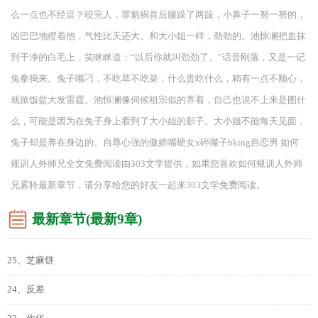
么一点也不经逗？咬完人，罪魁祸首后腿跺了两跺，小鼻子一努一努的，
凶巴巴地瞪着他，气性比天还大。和大小姐一样，劲劲的。池惊澜把血抹
到干净的白毛上，笑眯眯道：“以后你就叫劲劲了。”话音刚落，又是一记
兔拳捣来。兔子嘴刁，不吃草不吃菜，什么贵吃什么，稍有一点不顺心，
就掀饭盆大发雷霆。池惊澜像伺候祖宗似的养着，自己也说不上来是图什
么，可能是因为在兔子身上看到了大小姐的影子。大小姐不能每天见面，
兔子却是养在身边的。自尊心强的傲娇嘴硬女x碎嘴子bking自恋男 如何
规训人外师兄全文免费阅读由303文学提供，如果您喜欢如何规训人外师
兄雾聆最新章节，请分享给您的好友一起来303文学免费阅读。
最新章节(最新9章)
25、芝麻饼
24、反差