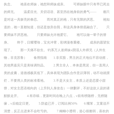
执念。 祂喜欢师妹，祂想和师妹成亲。 可师妹眼中只有早已死去
的师兄。 温柔目光、关切话语、甚至挡在祂身前的勇气—— 都只
是对这一具躯壳的眷恋。 而对真正的祂，只有无限的厌恶。 祂知
道的，祂一直都知道，但还是放弃自我，和这具身体彻底融合了。 只
要师妹不厌恶祂。 只要师妹允许祂爱它。 祂可以做一辈子的替
身。 终于，日耀璎珞，宝光冲霄，彩绸漫卷重楼。 成亲的愿望实
现了。 那一天痛不欲生。 钓系万人迷师妹x阴湿人外师兄（人外生
物，非克苏鲁） 食用指南 1.非买股，男主的正犬地位不容动摇，
其他男嘉宾只是美味调剂品。 2.男主非人，本体是黑泥，但一直用人
类的皮囊，道德感极其低下，具体表现为团队合作意识薄弱，动不动就摆
烂，不要用人类的标准看祂。 3.不是大女主，本质上还是恋爱小甜
饼，对女主恶语相向的（上升到人身攻击）一律删评，不好这款人设的请
默默走开。 4.有存稿，更新时间在晚上六点，v前有榜随榜，无榜随
缘，v后稳定日更。 5.防盗已开，订阅比例50% 6.嘴笨，文案说不
清楚，反正点进来不会吃亏的。 7.糊糊小透明，道心很脆弱，喜欢的