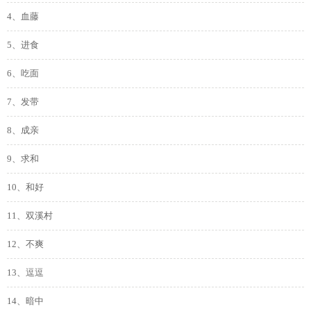
4、血藤
5、进食
6、吃面
7、发带
8、成亲
9、求和
10、和好
11、双溪村
12、不爽
13、逗逗
14、暗中