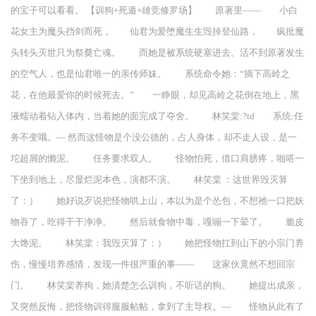
的宝子可以看看。 【训狗+死遁+雄竞修罗场】 原著里—— 小白
花女主为魔头挡剑而死， 仙君为爱堕魔生生毁掉登仙路， 疯批魔
头转头灭世只为祭奠亡魂。 而她是被系统硬塞进去、活不到原著发生
的空气人，也是仙君唯一的亲传师妹。 系统命令她：“摘下高岭之
花，在他最爱你的时候死去。” 一睁眼，却见高岭之花倒在地上，黑
液蠕动着钻入体内，当着她的面完成了夺舍。 林笑棠:?td 系统:任
务不变哦。— 然而这怪物是个没公德的，占人身体，却不走人设，是一
坨超屑的懒泥。 任务要求双人。 怪物怕死，借口肩膀疼，啪嗒一
下坐到地上，尽显烂泥本色，演都不演。 林笑棠 ：这世界毁灭算
了：） 她好说歹说把怪物哄上山，本以为是个怂包，不想祂一口把妖
物吞了，吃得干干净净。 然后就食物中毒，嘎嘣一下晕了。 脆皮
大馋泥。 林笑棠：我毁灭算了：） 她把怪物扛到山下的小宗门养
伤，慢慢培养感情，发现一件很严重的事—— 这家伙竟然不想回宗
门。 林笑棠养狗，她清楚怎么训狗，不听话的狗。 她提出成亲，
又突然反悔，把怪物训得服服帖帖，拿到了主导权。— 怪物从此有了