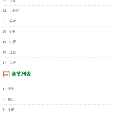
23、作伥
22、山神庙
21、界碑
20、心机
19、讨厌
18、道歉
17、失控
章节列表
1、怪物
2、包扎
3、发烧