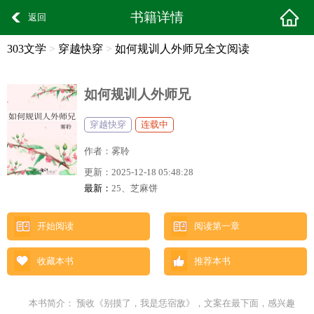
书籍详情
返回
303文学
>
穿越快穿
>
如何规训人外师兄全文阅读
如何规训人外师兄
穿越快穿
连载中
作者：
雾聆
更新：
2025-12-18 05:48:28
最新：
25、芝麻饼
开始阅读
阅读第一章
收藏本书
推荐本书
本书简介： 预收《别摸了，我是恁宿敌》，文案在最下面，感兴趣