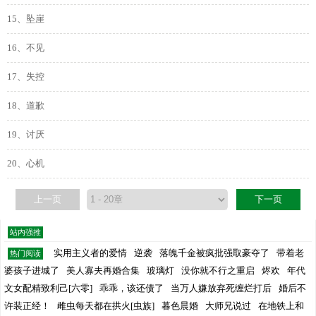
15、坠崖
16、不见
17、失控
18、道歉
19、讨厌
20、心机
上一页
下一页
站内强推
实用主义者的爱情
逆袭
落魄千金被疯批强取豪夺了
带着老
热门阅读
婆孩子进城了
美人寡夫再婚合集
玻璃灯
没你就不行之重启
烬欢
年代
文女配精致利己[六零]
乖乖，该还债了
当万人嫌放弃死缠烂打后
婚后不
许装正经！
雌虫每天都在拱火[虫族]
暮色晨婚
大师兄说过
在地铁上和