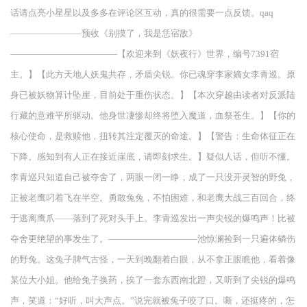
话请点亮小星星以及多多在评论区互动，真的很需要一点反馈。qaq
————————预收《别摸了，我是恁宿敌》
————————————【欢迎来到《妖夜行》世界，编号7391宿
主。】【此方天地人妖鬼共存，矛盾尖锐。你已魂穿李家嫡女李青巡。原
身已被妖物算计坠崖，目前处于重伤状态。】【本次穿越由读者对反派陆
行藏的意难平所驱动。他身世凄惨却终将堕入魔道，血祭苍生。】【你的
核心使命，是救赎他，扭转其注定覆灭的命途。】【警告：生命体征正在
下降。感知到有人正在接近崖底，请即刻求生。】疑似人话，但听不懂。
李青巡只知道自己被夺舍了，两眼一闭一睁，成了一只没开灵智的野兔，
正被老鹰叼着飞在半空。勇敢兔兔，不怕困难，和老鹰大战三百回合，终
于逃离鹰爪——落到了死对头手上。李青巡发出一声尖锐的爆鸣声！比被
夺舍更绝望的事发生了。——————————池惊澜捡到一只遍体鳞伤
的野兔。这兔子脾气古怪，一天到晚翻着白眼，从不拿正眼瞧他，看着像
某位大小姐。他给兔子换药，挨了一套东西南北蹬，又听到了尖锐的爆鸣
声，笑道：“好听，叫大声点。”说完就被兔子咬了口。嘶，还挺疼的，怎