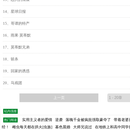
14、星球日报
15、哥谭的特产
16、雨果·莫蒂默
17、莫蒂默兄弟
18、斩杀
19、回家的诱惑
20、马戏团
上一页
站内强推
实用主义者的爱情
逆袭
落魄千金被疯批强取豪夺了
带着老婆
热门阅读
经！
雌虫每天都在拱火[虫族]
暮色晨婚
大师兄说过
在地铁上和高中同学