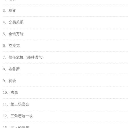
3、糖爹
4、交易关系
5、金钱万能
6、克拉克
7、信任危机（那种语气）
8、布鲁斯
9、宴会
10、杰森
11、第二场宴会
12、三角恋这一块
13、恋人的清晨