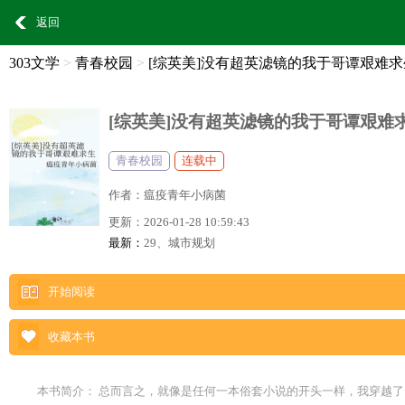
返回
303文学
>
青春校园
>
[综英美]没有超英滤镜的我于哥谭艰难
[综英美]没有超英滤镜的我于哥谭艰难
青春校园
连载中
作者：
瘟疫青年小病菌
更新：
2026-01-28 10:59:43
最新：
29、城市规划
开始阅读
收藏本书
本书简介： 总而言之，就像是任何一本俗套小说的开头一样，我穿越