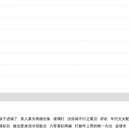
孩子进城了
美人寡夫再婚合集
玻璃灯
没你就不行之重启
烬欢
年代文女配
撞衫后
被迫委身清冷宿敌后
六零寡妇再嫁
打败年上男的唯一办法
金缕衣