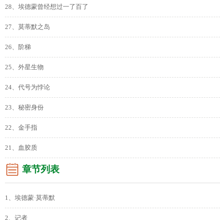
28、埃德蒙曾经想过一了百了
27、莫蒂默之岛
26、阶梯
25、外星生物
24、代号为悖论
23、秘密身份
22、金手指
21、血胶质
章节列表
1、埃德蒙·莫蒂默
2、记者