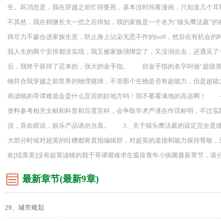
生。坏消息是，我在穿越之前忙得要死，基本没时间看漫画，只知道几个
不其然，我在稍微长大一些之后得知，我的家族是一个名为“猫头鹰法庭”
得尽力不掺合进家族生意，防止身上沾染无恶不作的buff，然后在有机
我人生的两个安排都没实现，我又被家族强绑定了，又没润出去，还遇见了
后，我终于获得了迟来的，强大的金手指。 但金手指的名字叫做“超级英
物符合我穿越之前世界的物理规律，不管那个生物是否有超能力，但是超能
画滤镜的哥谭难道会是什么宜居的好地方吗！我不要看满地的高达啊！ —
资料参考相关文献和科普和百度百科，会争取学术严谨在作话标明，不过实
况，喜欢瞎说，娱乐产品请勿当真。 3、关于猫头鹰法庭的设定完全是缝
大部分时候对超英的吐槽都将直指编辑部，对超英的道德和能力保持尊敬，至于
欢[综英美]没有超英滤镜的我于哥谭艰难求生瘟疫青年小病菌最新章节，请分
最新章节(最新9章)
29、城市规划