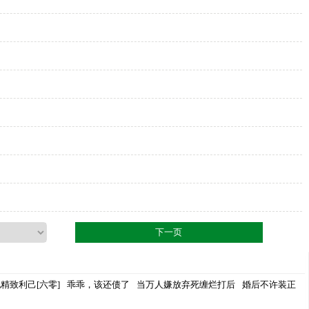
下一页
精致利己[六零]
乖乖，该还债了
当万人嫌放弃死缠烂打后
婚后不许装正