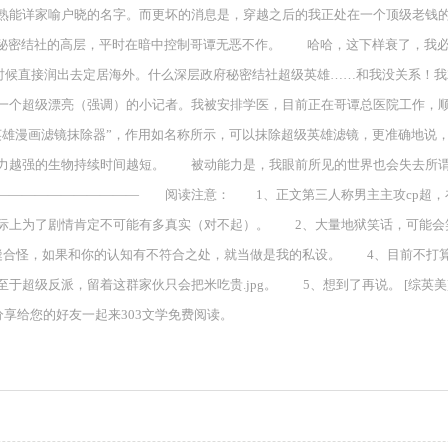
耳熟能详家喻户晓的名字。而更坏的消息是，穿越之后的我正处在一个顶级老钱
的秘密结社的高层，平时在暗中控制哥谭无恶不作。 哈哈，这下样衰了，我
会的时候直接润出去定居海外。什么深层政府秘密结社超级英雄……和我没关系
一个超级漂亮（强调）的小记者。我被安排学医，目前正在哥谭总医院工作，顺便
雄漫画滤镜抹除器”，作用如名称所示，可以抹除超级英雄滤镜，更准确地说
力越强的生物持续时间越短。 被动能力是，我眼前所见的世界也会失去所谓
—————————— 阅读注意： 1、正文第三人称男主主攻cp超，在哥
际上为了剧情肯定不可能有多真实（对不起）。 2、大量地狱笑话，可能会
合怪，如果和你的认知有不符合之处，就当做是我的私设。 4、目前不打算
超级反派，留着这群家伙只会把米吃贵.jpg。 5、想到了再说。 [综英美
享给您的好友一起来303文学免费阅读。