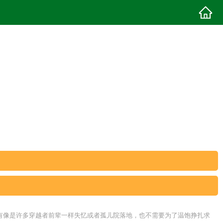
有像是许多穿越者前辈一样失忆或者孤儿院落地，也不需要为了温饱挣扎求