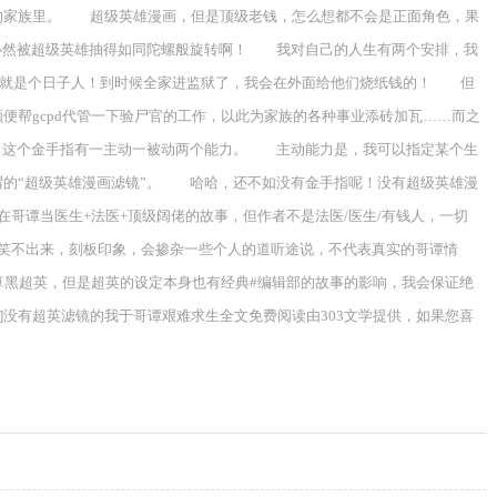
的家族里。 超级英雄漫画，但是顶级老钱，怎么想都不会是正面角色，果
必然被超级英雄抽得如同陀螺般旋转啊！ 我对自己的人生有两个安排，我
！我就是个日子人！到时候全家进监狱了，我会在外面给他们烧纸钱的！ 但
帮gcpd代管一下验尸官的工作，以此为家族的各种事业添砖加瓦……而之
，这个金手指有一主动一被动两个能力。 主动能力是，我可以指定某个生
的“超级英雄漫画滤镜”。 哈哈，还不如没有金手指呢！没有超级英雄漫
谭当医生+法医+顶级阔佬的故事，但作者不是法医/医生/有钱人，一切
笑不出来，刻板印象，会掺杂一些个人的道听途说，不代表真实的哥谭情
黑超英，但是超英的设定本身也有经典#编辑部的故事的影响，我会保证绝
]没有超英滤镜的我于哥谭艰难求生全文免费阅读由303文学提供，如果您喜