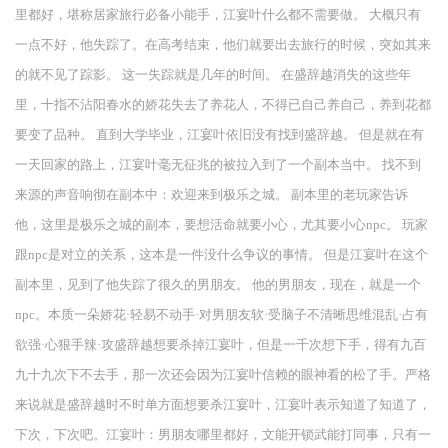
里都好，堪称居家旅行必备小能手，江宴叶什么都不需要做。 大概只有
一点不好，他失踪了。在高考结束，他们就要出去旅行的时候，突如其来
的就不见了踪影。 这一失踪就是几年的时间。 在盛辞越消失的这些年
里，十指不沾阳春水的娇花失去了养花人，不得已自己养自己，养到花都
要变了品种。 直到大学毕业，江宴叶依旧没有找到盛辞越。 但是就在有
一天回家的路上，江宴叶毫无征兆的被拉入到了一个副本当中。 找不到
来源的声音响彻在副本中：欢迎来到极乐之城。 副本里的老玩家告诉
他，这里是极乐之城的副本，要想活命就要小心，尤其要小心npc。 玩家
跟npc是对立的关系，这本是一件没什么争议的事情。 但是江宴叶在这个
副本里，见到了他失踪了很久的男朋友。 他的男朋友，现在，就是一个
npc。本质一朵娇花·轻易不动手·对男朋友软·受脑子不清晰思维混乱·占有
欲强·心狠手辣·攻盛辞越想要杀掉江宴叶，但是一千次想下手，得有九百
九十九次下不去手，那一次还会因为江宴叶信赖的眼神看的松了手。严格
来说就是盛辞越时不时单方面想要杀江宴叶，江宴叶表示知道了知道了，
下次，下次吧。江宴叶：男朋友哪里都好，文能开锁武能打同事，只有一