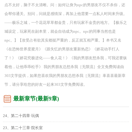
点不太好，脑子不太清晰。问：如何让身为npc的男朋友不仅不杀你，还
会帮你通关。别问，问就是感情深，再加上他需要一点私人时间来升级。
——极乐之城，一个花花草草都金贵，只有玩家不金贵的地方。【极乐之
城设定，玩家死在副本里，就会自动成为npc。npc的同事当然也是
npc。】【攻受占有欲其实都挺严重的，反正就互相严重。】本书又名
《在恐怖世界度蜜月》《跟失忆的男朋友重新热恋》《娇花动手打人
了！》《娇花究极进化——食人花！》《我的男朋友想杀我，可我还要纵
着他，让他乖乖松手》 我的男朋友总想杀我［无限流］全文免费阅读由
303文学提供，如果您喜欢我的男朋友总想杀我［无限流］辜喜喜最新章
节，请分享给您的好友一起来303文学免费阅读。
最新章节(最新9章)
24、第二十四章·玩偶
23、第二十三章·院长室