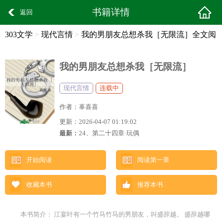
书籍详情
返回
303文学
>
现代言情
>
我的男朋友总想杀我［无限流］全文阅
读
我的男朋友总想杀我［无限流］
现代言情
连载中
作者：
辜喜喜
更新：
2026-04-07 01:19:02
最新：
24、第二十四章·玩偶
开始阅读
阅读第一章
收藏本书
推荐本书
本书简介： 江宴叶有一个竹马竹马的男朋友，叫盛辞越。 盛辞越哪