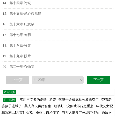
14、第十四章·论坛
15、第十五章·爱心孤儿院
16、第十六章·纪意斐
17、第十七章·刘明
18、第十八章·收养
19、第十九章·照片
20、第二十章·杂物间
上一页
下一页
站内强推
实用主义者的爱情
逆袭
落魄千金被疯批强取豪夺了
带着老
热门阅读
婆孩子进城了
美人寡夫再婚合集
玻璃灯
没你就不行之重启
年代文女配
精致利己[六零]
烬欢
乖乖，该还债了
当万人嫌放弃死缠烂打后
婚后不