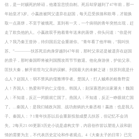
信，是一封赐死的矫诏，他遵旨悲愤自刎。死后却穿越到了47年前，那一
年始皇才3岁。小嬴政被阿父遗弃在赵国，每天忍受挨揍和欺辱，才能换
取一点蒸饼，不至于被饿死。直到有一天，一个病弱的青年突然出现，赶
走了欺负他的人。小嬴政双手抱着青年送来的蒸饼，仰头问道：“你是何
人？我乃秦王曾孙，待归国后定会重谢你。”青年看了他半晌，“我叫扶
苏。”————扶苏死后肉身穿越到47年前，那时父亲还是被遗弃在赵国
的质子，那时秦国即将被列国围攻而节节败退。他化身游侠，护佑父亲、
匡扶大秦，解开前世与父亲的误解。列国最大的未解之谜：扶苏到底是什
么人？赵国人：弱不禁风的儒雅博学者。楚国人：打人贼疼的粗鲁野蛮
人！齐国人：热爱和平的仁义儒生。韩国人：刻深寡恩的法家屠夫！魏国
人：不知道，反正一闭眼就亡国了。燕国人：不知道，反正一睁眼就亡国
了。....秦国人：是我们辅政兴国、战功彪炳的大秦丞相！嬴政：也是我儿
子。秦国人：？1青年扶苏以后会重新投胎成婴儿扶苏，但记忆不会消
失。2每天21:00更新3历史小说是虚构文学，内容创作皆以塑造人设和剧
情的需要为主，不代表历史定论和作者观点。4《大秦太子的日常》已完