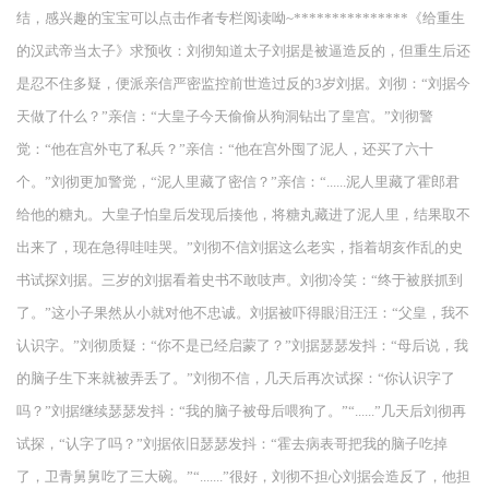
结，感兴趣的宝宝可以点击作者专栏阅读呦~***************《给重生
的汉武帝当太子》求预收：刘彻知道太子刘据是被逼造反的，但重生后还
是忍不住多疑，便派亲信严密监控前世造过反的3岁刘据。刘彻：“刘据今
天做了什么？”亲信：“大皇子今天偷偷从狗洞钻出了皇宫。”刘彻警
觉：“他在宫外屯了私兵？”亲信：“他在宫外囤了泥人，还买了六十
个。”刘彻更加警觉，“泥人里藏了密信？”亲信：“......泥人里藏了霍郎君
给他的糖丸。大皇子怕皇后发现后揍他，将糖丸藏进了泥人里，结果取不
出来了，现在急得哇哇哭。”刘彻不信刘据这么老实，指着胡亥作乱的史
书试探刘据。三岁的刘据看着史书不敢吱声。刘彻冷笑：“终于被朕抓到
了。”这小子果然从小就对他不忠诚。刘据被吓得眼泪汪汪：“父皇，我不
认识字。”刘彻质疑：“你不是已经启蒙了？”刘据瑟瑟发抖：“母后说，我
的脑子生下来就被弄丢了。”刘彻不信，几天后再次试探：“你认识字了
吗？”刘据继续瑟瑟发抖：“我的脑子被母后喂狗了。”“......”几天后刘彻再
试探，“认字了吗？”刘据依旧瑟瑟发抖：“霍去病表哥把我的脑子吃掉
了，卫青舅舅吃了三大碗。”“.......”很好，刘彻不担心刘据会造反了，他担