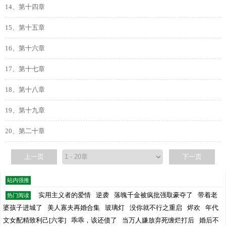
14、第十四章
15、第十五章
16、第十六章
17、第十七章
18、第十八章
19、第十九章
20、第二十章
上一页
下一页
站内强推
实用主义者的爱情
逆袭
落魄千金被疯批强取豪夺了
带着老
热门阅读
婆孩子进城了
美人寡夫再婚合集
玻璃灯
没你就不行之重启
烬欢
年代
文女配精致利己[六零]
乖乖，该还债了
当万人嫌放弃死缠烂打后
婚后不