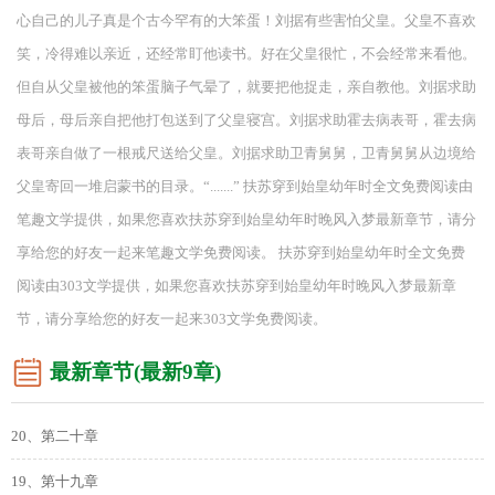
心自己的儿子真是个古今罕有的大笨蛋！刘据有些害怕父皇。父皇不喜欢
笑，冷得难以亲近，还经常盯他读书。好在父皇很忙，不会经常来看他。
但自从父皇被他的笨蛋脑子气晕了，就要把他捉走，亲自教他。刘据求助
母后，母后亲自把他打包送到了父皇寝宫。刘据求助霍去病表哥，霍去病
表哥亲自做了一根戒尺送给父皇。刘据求助卫青舅舅，卫青舅舅从边境给
父皇寄回一堆启蒙书的目录。“.......” 扶苏穿到始皇幼年时全文免费阅读由
笔趣文学提供，如果您喜欢扶苏穿到始皇幼年时晚风入梦最新章节，请分
享给您的好友一起来笔趣文学免费阅读。 扶苏穿到始皇幼年时全文免费
阅读由303文学提供，如果您喜欢扶苏穿到始皇幼年时晚风入梦最新章
节，请分享给您的好友一起来303文学免费阅读。
最新章节(最新9章)
20、第二十章
19、第十九章