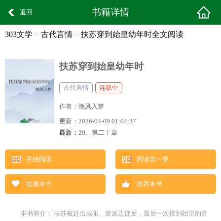
书籍详情
返回
303文学
>
古代言情
>
扶苏穿到始皇幼年时全文阅读
扶苏穿到始皇幼年时
古代言情
连载中
作者：
晚风入梦
更新：
2026-04-09 01:04:37
最新：
20、第二十章
开始阅读
阅读第一章
收藏本书
推荐本书
本书简介： 扶苏被赶出咸阳、遣派边郡后，最后一次接到始皇的音