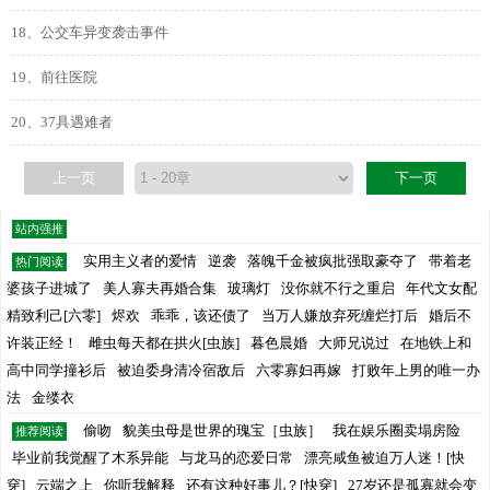
18、公交车异变袭击事件
19、前往医院
20、37具遇难者
上一页
下一页
站内强推
实用主义者的爱情
逆袭
落魄千金被疯批强取豪夺了
带着老
热门阅读
婆孩子进城了
美人寡夫再婚合集
玻璃灯
没你就不行之重启
年代文女配
精致利己[六零]
烬欢
乖乖，该还债了
当万人嫌放弃死缠烂打后
婚后不
许装正经！
雌虫每天都在拱火[虫族]
暮色晨婚
大师兄说过
在地铁上和
高中同学撞衫后
被迫委身清冷宿敌后
六零寡妇再嫁
打败年上男的唯一办
法
金缕衣
偷吻
貌美虫母是世界的瑰宝［虫族］
我在娱乐圈卖塌房险
推荐阅读
毕业前我觉醒了木系异能
与龙马的恋爱日常
漂亮咸鱼被迫万人迷！[快
穿]
云端之上
你听我解释
还有这种好事儿？[快穿]
27岁还是孤寡就会变