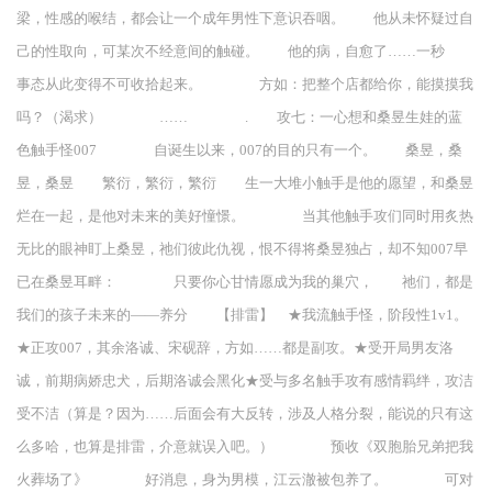
梁，性感的喉结，都会让一个成年男性下意识吞咽。 他从未怀疑过自
己的性取向，可某次不经意间的触碰。 他的病，自愈了……一秒
事态从此变得不可收拾起来。 方如：把整个店都给你，能摸摸我
吗？（渴求） …… . 攻七：一心想和桑昱生娃的蓝
色触手怪007 自诞生以来，007的目的只有一个。 桑昱，桑
昱，桑昱 繁衍，繁衍，繁衍 生一大堆小触手是他的愿望，和桑昱
烂在一起，是他对未来的美好憧憬。 当其他触手攻们同时用炙热
无比的眼神盯上桑昱，祂们彼此仇视，恨不得将桑昱独占，却不知007早
已在桑昱耳畔： 只要你心甘情愿成为我的巢穴， 祂们，都是
我们的孩子未来的——养分 【排雷】 ★我流触手怪，阶段性1v1。
★正攻007，其余洛诚、宋砚辞，方如……都是副攻。★受开局男友洛
诚，前期病娇忠犬，后期洛诚会黑化★受与多名触手攻有感情羁绊，攻洁
受不洁（算是？因为……后面会有大反转，涉及人格分裂，能说的只有这
么多哈，也算是排雷，介意就误入吧。） 预收《双胞胎兄弟把我
火葬场了》 好消息，身为男模，江云澈被包养了。 可对