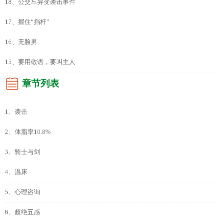
18、公交车异变袭击事件
17、握住“挡杆”
16、无脸男
15、要用敬语，要叫主人
章节列表
1、袭击
2、体脂率10.8%
3、骑士与剑
4、温床
5、心理咨询
6、超绝五感