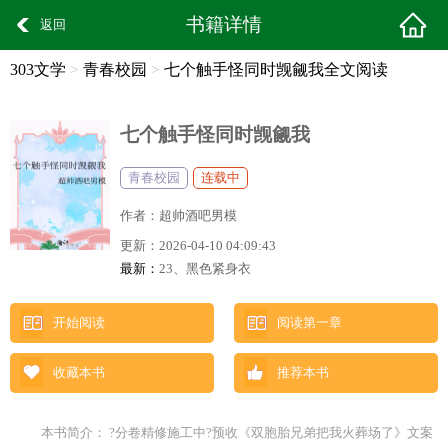
书籍详情
返回
303文学
>
青春校园
>
七个触手怪同时觊觎我全文阅读
七个触手怪同时觊觎我
青春校园
连载中
作者：
超帅酒吧男模
更新：
2026-04-10 04:09:43
最新：
23、黑色紧身衣
开始阅读
阅读第一章
收藏本书
推荐本书
本书简介： ?分卷精修施工中?预收《双胞胎兄弟把我火葬场了》文案