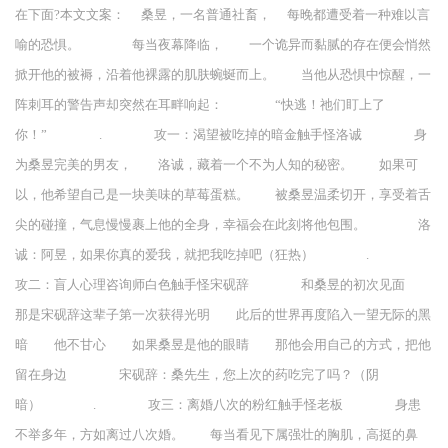
在下面?本文文案： 桑昱，一名普通社畜， 每晚都遭受着一种难以言
喻的恐惧。 每当夜幕降临， 一个诡异而黏腻的存在便会悄然
掀开他的被褥，沿着他裸露的肌肤蜿蜒而上。 当他从恐惧中惊醒，一
阵刺耳的警告声却突然在耳畔响起： “快逃！祂们盯上了
你！” . 攻一：渴望被吃掉的暗金触手怪洛诚 身
为桑昱完美的男友， 洛诚，藏着一个不为人知的秘密。 如果可
以，他希望自己是一块美味的草莓蛋糕。 被桑昱温柔切开，享受着舌
尖的碰撞，气息慢慢裹上他的全身，幸福会在此刻将他包围。 洛
诚：阿昱，如果你真的爱我，就把我吃掉吧（狂热） .
攻二：盲人心理咨询师白色触手怪宋砚辞 和桑昱的初次见面
那是宋砚辞这辈子第一次获得光明 此后的世界再度陷入一望无际的黑
暗 他不甘心 如果桑昱是他的眼睛 那他会用自己的方式，把他
留在身边 宋砚辞：桑先生，您上次的药吃完了吗？（阴
暗） . 攻三：离婚八次的粉红触手怪老板 身患
不举多年，方如离过八次婚。 每当看见下属强壮的胸肌，高挺的鼻