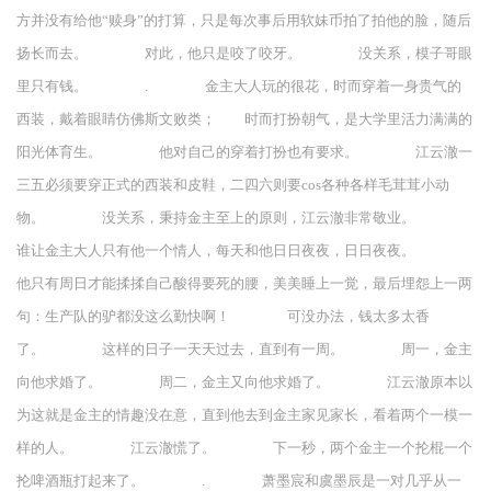
方并没有给他“赎身”的打算，只是每次事后用软妹币拍了拍他的脸，随后
扬长而去。 对此，他只是咬了咬牙。 没关系，模子哥眼
里只有钱。 . 金主大人玩的很花，时而穿着一身贵气的
西装，戴着眼睛仿佛斯文败类； 时而打扮朝气，是大学里活力满满的
阳光体育生。 他对自己的穿着打扮也有要求。 江云澈一
三五必须要穿正式的西装和皮鞋，二四六则要cos各种各样毛茸茸小动
物。 没关系，秉持金主至上的原则，江云澈非常敬业。
谁让金主大人只有他一个情人，每天和他日日夜夜，日日夜夜。
他只有周日才能揉揉自己酸得要死的腰，美美睡上一觉，最后埋怨上一两
句：生产队的驴都没这么勤快啊！ 可没办法，钱太多太香
了。 这样的日子一天天过去，直到有一周。 周一，金主
向他求婚了。 周二，金主又向他求婚了。 江云澈原本以
为这就是金主的情趣没在意，直到他去到金主家见家长，看着两个一模一
样的人。 江云澈慌了。 下一秒，两个金主一个抡棍一个
抡啤酒瓶打起来了。 . 萧墨宸和虞墨辰是一对几乎从一