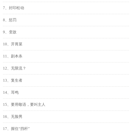
7、封印松动
8、惩罚
9、变故
10、开胃菜
11、剧本杀
12、无限流？
13、复生者
14、耳鸣
15、要用敬语，要叫主人
16、无脸男
17、握住“挡杆”