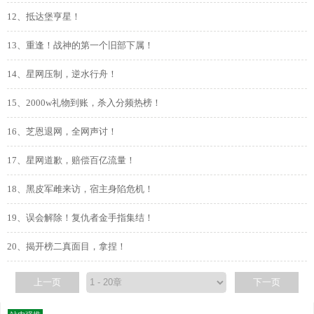
12、抵达堡亨星！
13、重逢！战神的第一个旧部下属！
14、星网压制，逆水行舟！
15、2000w礼物到账，杀入分频热榜！
16、芝恩退网，全网声讨！
17、星网道歉，赔偿百亿流量！
18、黑皮军雌来访，宿主身陷危机！
19、误会解除！复仇者金手指集结！
20、揭开榜二真面目，拿捏！
上一页
下一页