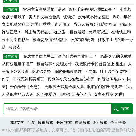
站内强推
实用主义者的爱情
逆袭
落魄千金被疯批强取豪夺了
带着老
热门阅读
婆孩子进城了
美人寡夫再婚合集
玻璃灯
没你就不行之重启
烬欢
年代
文女配精致利己[六零]
乖乖，该还债了
当万人嫌放弃死缠烂打后
婚后不
许装正经！
雌虫每天都在拱火[虫族]
暮色晨婚
大师兄说过
在地铁上和
高中同学撞衫后
被迫委身清冷宿敌后
六零寡妇再嫁
打败年上男的唯一办
法
金缕衣
穿成古早虐恋男二
漂亮社恐被怪物盯上了
假装失忆的我成功
推荐阅读
从柯校混进了酒厂
超自然事件处理方针
我把银行卡拍首富脸上[重生]
太
子殿下C位出道
我比你更野
我家夫郎是暴君
奔向她
打工诡异又要找工
作了
米花死神想要翘班
真少爷今天也在做热心市民
你管这叫炮灰？[快
穿]
全面晋升［全息］
无限流天赋是全职女儿
肮脏的我们出身泥泞
我，
人品低劣的万人迷
忘了要爱你
仙师今天动心了吗
女主不愿意[末世]
303文学
百度
搜狗搜索
必应搜索
神马搜索
360搜索
今日头条
303文学|眼睛到不了的地方，文字可以。读书是门槛最低的高贵,是恰到好处的