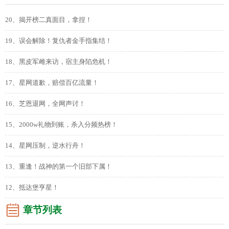
20、揭开榜二真面目，拿捏！
19、误会解除！复仇者金手指集结！
18、黑皮军雌来访，宿主身陷危机！
17、星网道歉，赔偿百亿流量！
16、芝恩退网，全网声讨！
15、2000w礼物到账，杀入分频热榜！
14、星网压制，逆水行舟！
13、重逢！战神的第一个旧部下属！
12、抵达堡亨星！
章节列表