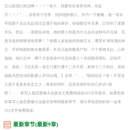
怎么跟我们抢活啊！！！”“老大，我要给谷老师当狗，你起
开！！！”……谷煜有个任务，找到他的爱人。作为一只魅魔，他一直在
寻找那个从出生起就注定属于他的家伙，徘徊数百年无果，已经到了紧要
关头。所以……谁能告诉他，他的爱人到底为什么会在这种鸟不拉屎、百
鬼当道的惊悚游戏里啊！？抱着人皮娃娃的病娇正太，嘴里长满玫瑰的神
父，手持电据的铁头敷面系，长舌沾血的貌美产妇，个个香艳无比，心怀
鬼胎。他们之中，哪个才是他命中注定的爱人？谷煜眼花缭乱，识别不
出。系统：【没关系～宿主只要打通十二关不死，获得十二个积分，系统
就能为您自动匹配爱人并结合哦。】谷煜：“……”细说结合？呸！不管这
儿是不是真有命定之人，保命的同时，还是先保护好自己的贞*操
吧！…… 靠写人族恋爱爆火虫族全文免费阅读由303文学提供，如果您喜
欢靠写人族恋爱爆火虫族空谷晴明最新章节，请分享给您的好友一起来
303文学免费阅读。
最新章节(最新9章)