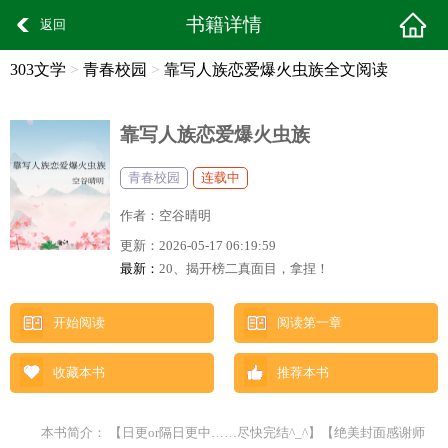
书籍详情
返回
303文学
>
青春校园
>
靠写人族恋爱爆火虫族全文阅读
靠写人族恋爱爆火虫族
青春校园
连载中
作者：
空谷晴明
更新：
2026-05-17 06:19:59
最新：
20、揭开榜二真面目，拿捏！
开始阅读
阅读第一章
收藏本书
推荐本书
本书简介： 【日更or隔日更中……尽快完结^_^】【绝美封面感谢师