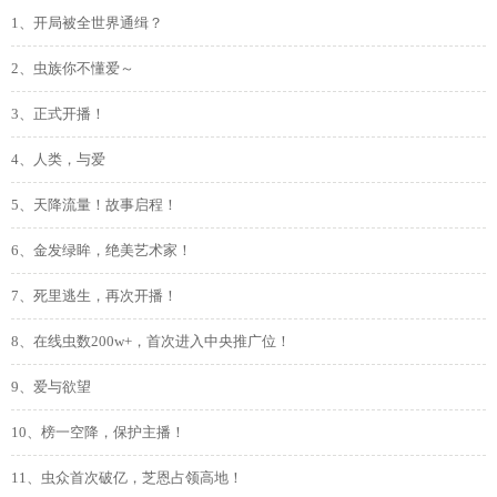
1、开局被全世界通缉？
2、虫族你不懂爱～
3、正式开播！
4、人类，与爱
5、天降流量！故事启程！
6、金发绿眸，绝美艺术家！
7、死里逃生，再次开播！
8、在线虫数200w+，首次进入中央推广位！
9、爱与欲望
10、榜一空降，保护主播！
11、虫众首次破亿，芝恩占领高地！