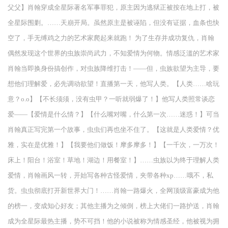
父父】肖翰穿成全星际著名军事罪犯，原主因为逃狱正被按在地上打，被
全星际围剿。……天崩开局。虽然原主是被诬陷，但没有证据，血条也快
空了，手无缚鸡之力的艺术家爬起来就跑！ 为了生存并成功复仇，肖翰
偶然发现这个世界的虫族崇尚武力，不知爱情为何物。情感泛滥的艺术家
肖翰当即换身份搞创作，对虫族降维打击！——但，虫族欲望为主导，要
想他们理解爱，必先调动欲望！直播第一天，他写人类。【人类……啥玩
意？o.o】【不长须须，没有虫甲？一听就弱爆了！】他写人类照常谈恋
爱——【爱情是什么情？】【什么嘴对嘴，什么第一次……迷惑！】可当
肖翰真正写完第一个故事，虫虫们再也坐不住了。【这就是人类爱情？优
雅，实在是优雅！】【我要他们做饭！摩多摩多！】【一千次，一万次！
床上！阳台！浴室！草地！湖边！用餐室！】……虫族以为终于理解人类
爱情，肖翰画风一转，开始写各种古怪爱情，夹带各种xp……哦不，私
货。虫虫彻底打开新世界大门！……肖翰一路爆火，全网顶级富豪成为他
的榜一，变成知心好友；其他主播为之倾倒，榜上大佬们一路护送，肖翰
成为全星际最热主播，势不可挡！他的小说被称为情感圣经，他被视为拥