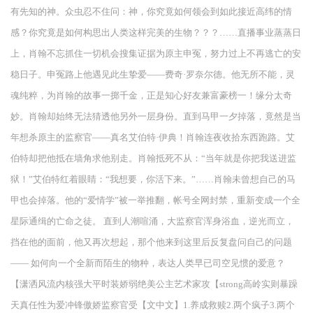
有先知的神。众虫忍不住问：神，你究竟如何领会到如此接近高纬的情
感？你究竟是如何构思出人类这样完美的生物？？？……直播事业蒸蒸日
上，肖翰不忘抓住一切机会搜集证据为原主申冤，努力过上不再逃亡的安
稳日子。申冤路上他遇见此生挚爱——费奇·罗奈尔德。他无所不能，灵
魂纯粹，为肖翰的故事一掷千金，正是知心好友兼富豪榜一！缘分太奇
妙。肖翰却始终无法猜透他另外一层身份。直到马甲一夕掉落，竟然是当
年想杀原主的监察官——真名艾伯特·伊典！肖翰连夜收拾东西跑路。艾
伯特却把他抵在墙角求他别走。肖翰抵死不从：“当年就是你把我送进监
狱！”艾伯特红着眼睛：“我想要，你活下来。”……肖翰未曾想自己的马
甲也会掉落。他的“爱情学”被一举推翻，帐号全网封禁，重新变成一个全
星际通缉的亡命之徒。 直到人潮喧涌，大监察官浑身浴血，逆光而立，
挡在他的面前，他又再次想起，那个他来到这里后反复盘问自己的问题
—— 如何向一个全新而陌生的物种，表达人类早已司空见惯的爱意？
【潇洒风流内核强大平时装娇弱绝美公主艺术家攻【strong高岭实则暴躁
天真任性为爱冲锋傲娇监察官受【文中文】1.养成救赎2.两个疯子3.两个