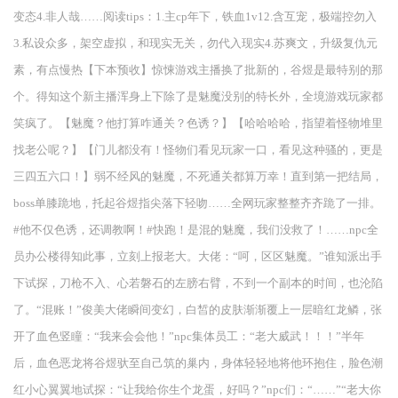
变态4.非人哉……阅读tips：1.主cp年下，铁血1v12.含互宠，极端控勿入
3.私设众多，架空虚拟，和现实无关，勿代入现实4.苏爽文，升级复仇元
素，有点慢热【下本预收】惊悚游戏主播换了批新的，谷煜是最特别的那
个。得知这个新主播浑身上下除了是魅魔没别的特长外，全境游戏玩家都
笑疯了。【魅魔？他打算咋通关？色诱？】【哈哈哈哈，指望着怪物堆里
找老公呢？】【门儿都没有！怪物们看见玩家一口，看见这种骚的，更是
三四五六口！】弱不经风的魅魔，不死通关都算万幸！直到第一把结局，
boss单膝跪地，托起谷煜指尖落下轻吻……全网玩家整整齐齐跪了一排。
#他不仅色诱，还调教啊！#快跑！是混的魅魔，我们没救了！……npc全
员办公楼得知此事，立刻上报老大。大佬：“呵，区区魅魔。”谁知派出手
下试探，刀枪不入、心若磐石的左膀右臂，不到一个副本的时间，也沦陷
了。“混账！”俊美大佬瞬间变幻，白皙的皮肤渐渐覆上一层暗红龙鳞，张
开了血色竖瞳：“我来会会他！”npc集体员工：“老大威武！！！”半年
后，血色恶龙将谷煜驮至自己筑的巢内，身体轻轻地将他环抱住，脸色潮
红小心翼翼地试探：“让我给你生个龙蛋，好吗？”npc们：“……”“老大你