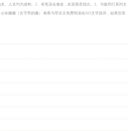
地名、人名均为虚构。2、有笔误会修改，欢迎善意指出。3、与敌同行系列文
余姗姗（女字旁的姗） 春夜与罪全文免费阅读由303文学提供，如果您喜