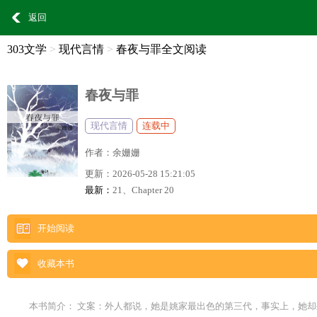
返回
303文学
>
现代言情
>
春夜与罪全文阅读
春夜与罪
现代言情
连载中
作者：
余姗姗
更新：
2026-05-28 15:21:05
最新：
21、Chapter 20
开始阅读
收藏本书
本书简介： 文案：外人都说，她是姚家最出色的第三代，事实上，她