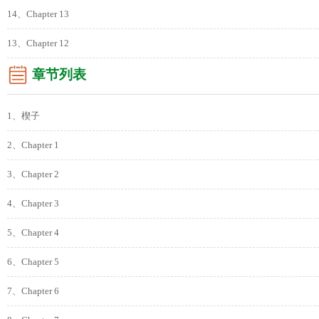
14、Chapter 13
13、Chapter 12
章节列表
1、楔子
2、Chapter 1
3、Chapter 2
4、Chapter 3
5、Chapter 4
6、Chapter 5
7、Chapter 6