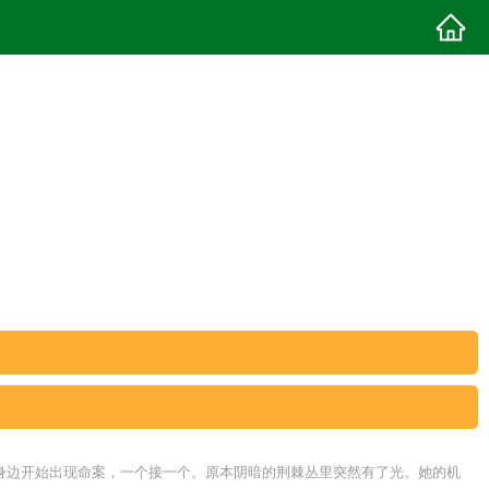
身边开始出现命案，一个接一个。原本阴暗的荆棘丛里突然有了光。她的机