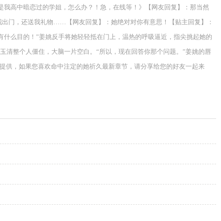
友是我高中暗恋过的学姐，怎么办？！急，在线等！》【网友回复】：那当然
我出门，还送我礼物……【网友回复】：她绝对对你有意思！【贴主回复】：
有什么目的！”姜姚反手将她轻轻抵在门上，温热的呼吸逼近，指尖挑起她的
温玉清整个人僵住，大脑一片空白。“所以，现在回答你那个问题。”姜姚的唇
文学提供，如果您喜欢命中注定的她祈久最新章节，请分享给您的好友一起来