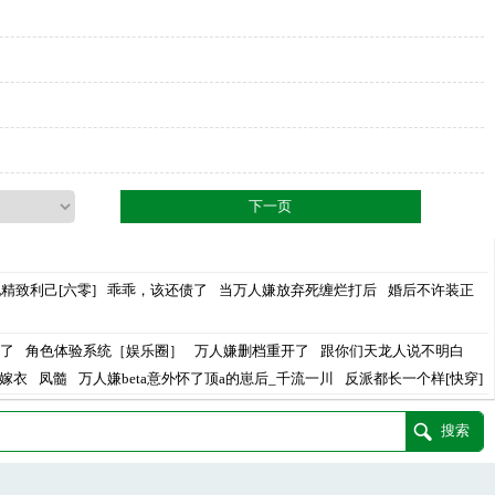
下一页
精致利己[六零]
乖乖，该还债了
当万人嫌放弃死缠烂打后
婚后不许装正
了
角色体验系统［娱乐圈］
万人嫌删档重开了
跟你们天龙人说不明白
嫁衣
凤髓
万人嫌beta意外怀了顶a的崽后_千流一川
反派都长一个样[快穿]