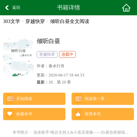
书籍详情
返回
303文学
>
穿越快穿
>
倾听白昼全文阅读
倾听白昼
穿越快穿
连载中
作者：
春水行舟
更新：
2026-06-17 19:44:53
最新：
20、第 20 章
开始阅读
阅读第一章
收藏本书
推荐本书
本书简介： 业余歌手/电台主持人&小卖店老板——白昼也有烦恼，