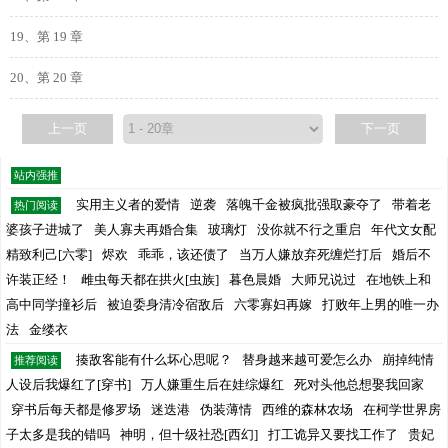
19、第 19 章
20、第 20 章
上一页
下一页
站内强推
实用主义者的爱情
逆袭
落魄千金被疯批强取豪夺了
带着老
热门阅读
婆孩子进城了
美人寡夫再婚合集
玻璃灯
没你就不行之重启
年代文女配
精致利己[六零]
烬欢
乖乖，该还债了
当万人嫌放弃死缠烂打后
婚后不
许装正经！
雌虫每天都在拱火[虫族]
暮色晨婚
大师兄说过
在地铁上和
高中同学撞衫后
被迫委身清冷宿敌后
六零寡妇再嫁
打败年上男的唯一办
法
金缕衣
揍敌客能有什么坏心思呢？
替身越来越可爱怎么办
崩掉纯情
推荐阅读
人设后我爆红了[穿书]
万人嫌重生后在娃综爆红
死对头他总想娶我回家
穿书后每天都是修罗场
迷迭港
伪装薄情
西维的森林农场
在柯学世界房
子太多是我的错吗
神明，但十级社恐[西幻]
打工诡异又要找工作了
贵妃