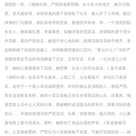
我想听一听。1.姥姥生病，严照回老家照顾。从小长大的地方，她万分熟
悉。某天她发现，乡里闹鬼的屋子居然租了出去，被人开了小卖铺。破旧
掉漆的门与窗棂，凌乱却有序的货架，裂缝的洋灰地，和，一个漂亮的陌
生女人。她抹着红唇，烫着卷发。似幽泽里的雪莲花，在昏暗的屋子里分
外亮眼。看到严照进店，她漫不经心地抬眸，抚狸花猫后背的手移开，拿
起刚刚摘下的助听器戴上，持有略微明显的口音问：“要点什么？”当时严
照随便拿起手边的泡泡糖递了过去，没有言语。后来，一次次进入小卖
店，她的心里慢慢有了回答。她想要，在女人的耳边低语。2.某天凌晨，
《倾听白昼》在音乐平台发布。上线三天，点击量破万，评论区万条留
言。这对于一个新人来说成绩斐然。作词作曲以及演唱的人，都是严照。
而在这首歌发布时，她和小卖店老板正坐在乡里西边的山头，吹着风，喝
着货架上没什么人买的白酒，看破晓时还没隐没的星和月，望着天际的鱼
肚白……辛辣的假酒冲得严照流泪、头晕，借着酒劲，她大胆的、小心翼
翼地靠上宴今语肩头。那时，她听到了身边白昼的声音。3.歌是偷偷写
的，人是偷偷爱的。严照以为小卖铺老板不知道。可她不知道的是——就