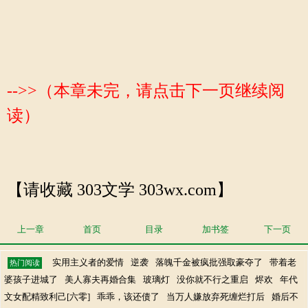
-->>（本章未完，请点击下一页继续阅
读）
【请收藏 303文学 303wx.com】
上一章
首页
目录
加书签
下一页
实用主义者的爱情
逆袭
落魄千金被疯批强取豪夺了
带着老
热门阅读
婆孩子进城了
美人寡夫再婚合集
玻璃灯
没你就不行之重启
烬欢
年代
文女配精致利己[六零]
乖乖，该还债了
当万人嫌放弃死缠烂打后
婚后不