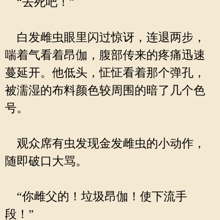
“去死吧！”
白发雌虫眼里闪过惊讶，连退两步，
喘着气看着昂伽，腹部传来的疼痛迅速
蔓延开。他低头，怔怔看着那个弹孔，
被濡湿的布料颜色较周围的暗了几个色
号。
观众席有虫发现金发雌虫的小动作，
随即破口大骂。
“你雌父的！垃圾昂伽！使下流手
段！”