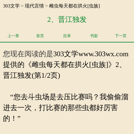
303文学
>
现代言情
>
雌虫每天都在拱火[虫族]
2、晋江独发
上一章
首页
目录
书架
下一页
您现在阅读的是
303文学
www.303wx.com
提供的《雌虫每天都在拱火[虫族]》2、
晋江独发(第1/2页)
“您去斗虫场是去压比赛吗？我偷偷溜
进去一次，打比赛的那些虫都好厉害
的！”