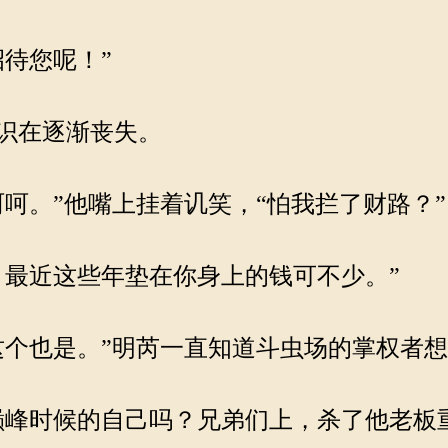
待您呢！”
识在逐渐丧失。
呵。”他嘴上挂着讥笑，“怕我拦了财路？”
最近这些年垫在你身上的钱可不少。”
个也是。”明芮一直知道斗虫场的掌权者
峰时候的自己吗？兄弟们上，杀了他老板