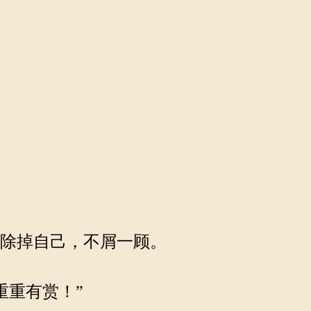
想除掉自己，不屑一顾。
重重有赏！”