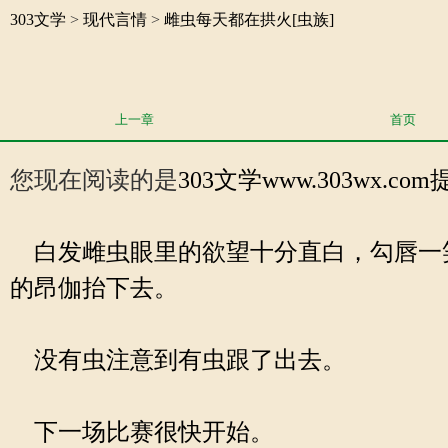
303文学
>
现代言情
>
雌虫每天都在拱火[虫族]
上一章
首页
您现在阅读的是
303文学
www.303wx.
白发雌虫眼里的欲望十分直白，勾唇一
的昂伽抬下去。
没有虫注意到有虫跟了出去。
下一场比赛很快开始。