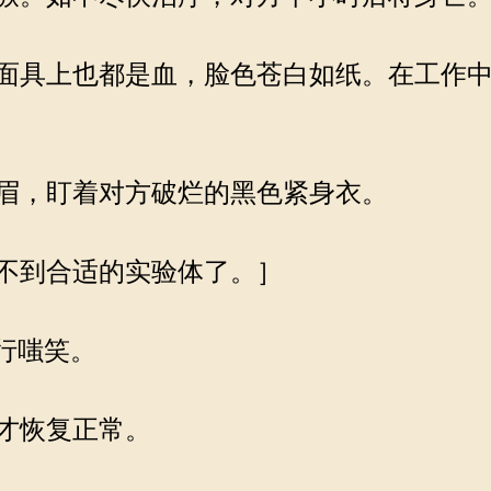
面具上也都是血，脸色苍白如纸。在工作中
眉，盯着对方破烂的黑色紧身衣。
不到合适的实验体了。］
行嗤笑。
才恢复正常。