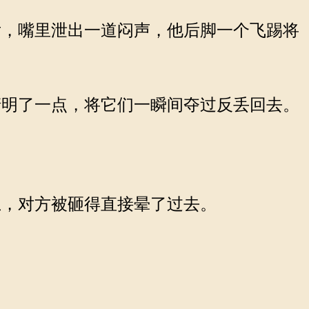
，嘴里泄出一道闷声，他后脚一个飞踢将
明了一点，将它们一瞬间夺过反丢回去。
，对方被砸得直接晕了过去。