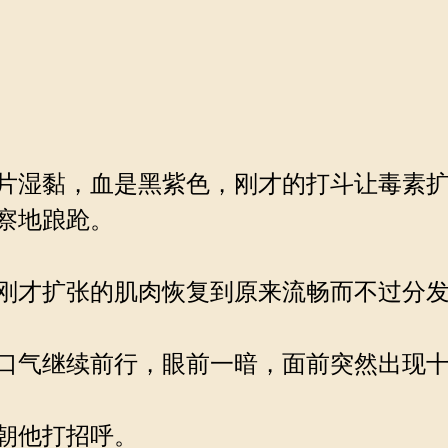
片湿黏，血是黑紫色，刚才的打斗让毒素扩
察地踉跄。
刚才扩张的肌肉恢复到原来流畅而不过分发
口气继续前行，眼前一暗，面前突然出现十
朝他打招呼。