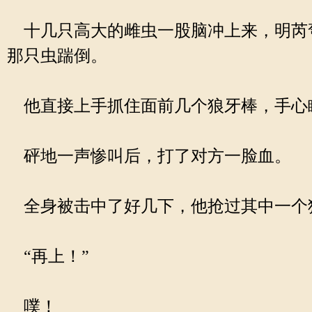
十几只高大的雌虫一股脑冲上来，明芮
那只虫踹倒。
他直接上手抓住面前几个狼牙棒，手心
砰地一声惨叫后，打了对方一脸血。
全身被击中了好几下，他抢过其中一个
“再上！”
噗！