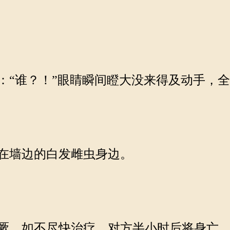
“谁？！”眼睛瞬间瞪大没来得及动手，
在墙边的白发雌虫身边。
厥。如不尽快治疗，对方半小时后将身亡