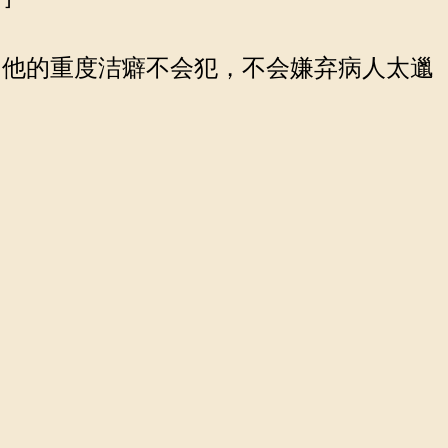
他的重度洁癖不会犯，不会嫌弃病人太邋