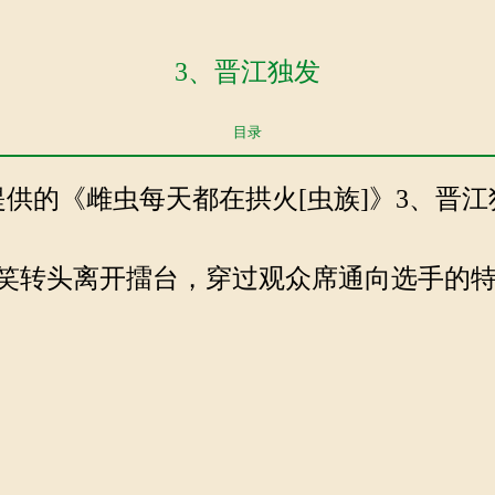
3、晋江独发
目录
com提供的《雌虫每天都在拱火[虫族]》3、晋江独
笑转头离开擂台，穿过观众席通向选手的特