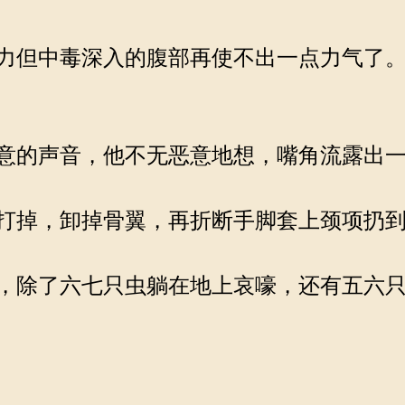
力但中毒深入的腹部再使不出一点力气了。
意的声音，他不无恶意地想，嘴角流露出一
打掉，卸掉骨翼，再折断手脚套上颈项扔到
，除了六七只虫躺在地上哀嚎，还有五六只