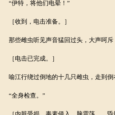
“伊特，将他们电晕！”
［收到，电击准备。］
那些雌虫听见声音猛回过头，大声呵斥：
［电击已完成。］
喻江行绕过倒地的十几只雌虫，走到倒
“全身检查。”
［内脏受损，毒素侵入，脑震荡……昏