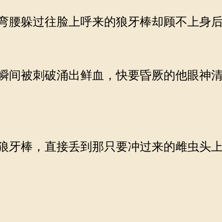
弯腰躲过往脸上呼来的狼牙棒却顾不上身后
瞬间被刺破涌出鲜血，快要昏厥的他眼神清
狼牙棒，直接丢到那只要冲过来的雌虫头上