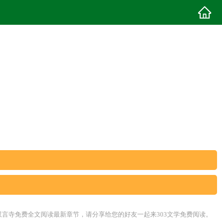
双言寺免费全文阅读最新章节，请分享给您的好友一起来303文学免费阅读。