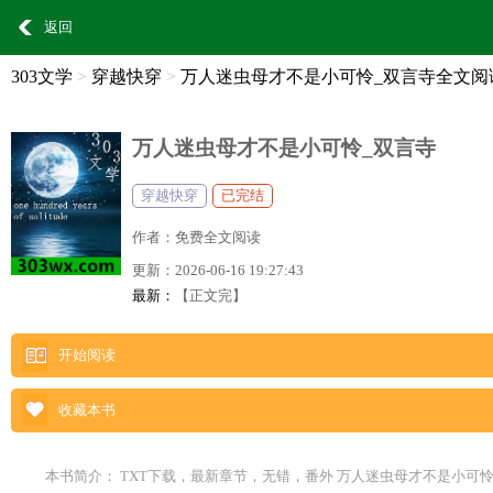
返回
303文学
>
穿越快穿
>
万人迷虫母才不是小可怜_双言寺全文阅
万人迷虫母才不是小可怜_双言寺
穿越快穿
已完结
作者：
免费全文阅读
更新：
2026-06-16 19:27:43
最新：
【正文完】
开始阅读
收藏本书
本书简介： TXT下载，最新章节，无错，番外 万人迷虫母才不是小可