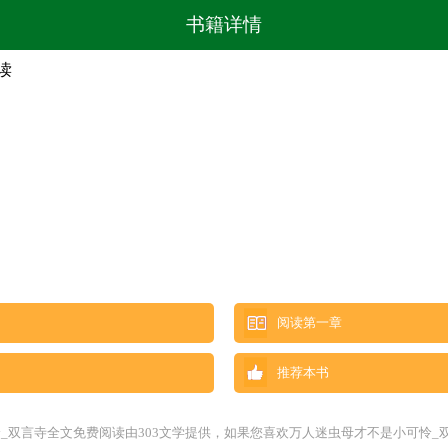
书籍详情
读
阅读第一章
推荐本书
怜_双言寺全文免费阅读由303文学提供，如果您喜欢万人迷虫母才不是小可怜_