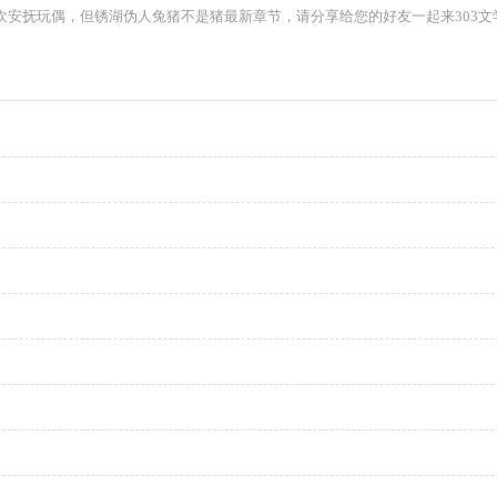
喜欢安抚玩偶，但锈湖伪人兔猪不是猪最新章节，请分享给您的好友一起来303文