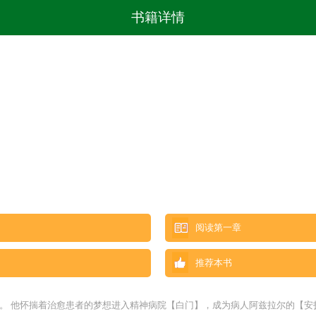
书籍详情
阅读第一章
推荐本书
。 他怀揣着治愈患者的梦想进入精神病院【白门】，成为病人阿兹拉尔的【安