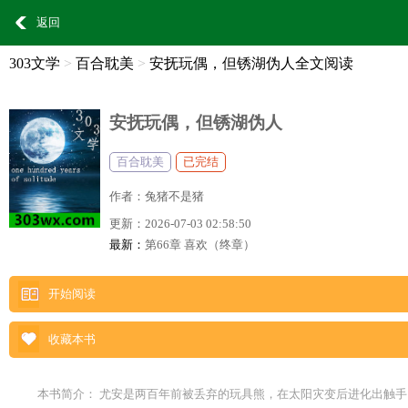
返回
303文学
>
百合耽美
>
安抚玩偶，但锈湖伪人全文阅读
安抚玩偶，但锈湖伪人
百合耽美
已完结
作者：
兔猪不是猪
更新：
2026-07-03 02:58:50
最新：
第66章 喜欢（终章）
开始阅读
收藏本书
本书简介： 尤安是两百年前被丢弃的玩具熊，在太阳灾变后进化出触手