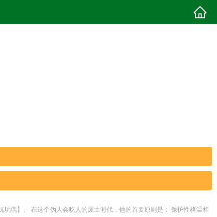
抚玩偶】。 在这个伪人会吃人的废土时代，他的首要原则是： 保护性格温和