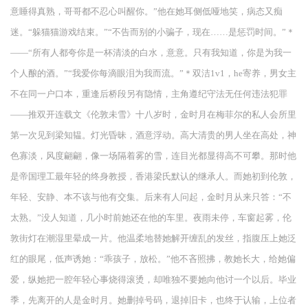
意睡得真熟，哥哥都不忍心叫醒你。”他在她耳侧低哑地笑，病态又痴
迷。“躲猫猫游戏结束。”“不告而别的小骗子，现在……是惩罚时间。”＊
——“所有人都夸你是一杯清淡的白水，意意。只有我知道，你是为我一
个人酿的酒。”“我爱你每滴眼泪为我而流。”＊双洁1v1，he寄养，男女主
不在同一户口本，重逢后桥段另有隐情，主角遵纪守法无任何违法犯罪
——推双开连载文《伦敦未雪》十八岁时，金时月在梅菲尔的私人会所里
第一次见到梁知韫。灯光昏昧，酒意浮动。高大清贵的男人坐在高处，神
色寡淡，风度翩翩，像一场隔着雾的雪，连目光都显得高不可攀。那时他
是帝国理工最年轻的终身教授，香港梁氏默认的继承人。而她初到伦敦，
年轻、安静、本不该与他有交集。后来有人问起，金时月从来只答：“不
太熟。”没人知道，几小时前她还在他的车里。夜雨未停，车窗起雾，伦
敦街灯在潮湿里晕成一片。他温柔地替她解开缠乱的发丝，指腹压上她泛
红的眼尾，低声诱她：“乖孩子，放松。”他不吝照拂，教她长大，给她偏
爱，纵她把一腔年轻心事烧得滚烫，却唯独不要她向他讨一个以后。毕业
季，先离开的人是金时月。她删掉号码，退掉旧卡，也终于认输，上位者