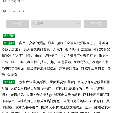
13、Chapter 13
14、Chapter 14
上一页
下一页
站内强推
实用主义者的爱情
逆袭
落魄千金被疯批强取豪夺了
带着老
热门阅读
婆孩子进城了
美人寡夫再婚合集
玻璃灯
没你就不行之重启
年代文女配
精致利己[六零]
烬欢
乖乖，该还债了
当万人嫌放弃死缠烂打后
婚后不
许装正经！
雌虫每天都在拱火[虫族]
暮色晨婚
大师兄说过
在地铁上和
高中同学撞衫后
被迫委身清冷宿敌后
六零寡妇再嫁
打败年上男的唯一办
法
金缕衣
别和我装乖[娱乐圈]
星际炸货铺[美食]
团宠小师妹救赎美强惨
推荐阅读
反派
大佬女主都爱天然渣（快穿）
打网球也是最强的五条
你也有病
啊！
春日相见
大佬的合约情人gl
试图养大天与暴君
回到韦恩庄园我哥
痛不欲生
从编造身份开始成为热门角色
rua哭白虎男妈妈GB
明恋日
[足
球]教授，航母您要不要？
[红楼天幕]向黛玉投放结局后
全宗门都在磕我和