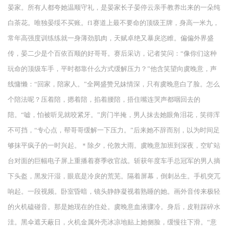
晏家。所有人都夸她温顺守礼，是晏家长子晏停云亲手教养出来的一朵纯
白茶花。唯独晏绥不买账。f1赛道上最不要命的顶级王牌，身高一米九，
常年高强度训练练就一身薄劲肌肉，天赋卓绝又暴戾恣睢。偏偏外界盛
传，晏二少是个百依百顺的好哥哥。赛后采访，记者笑问：“像你们这种
玩命的顶级车手，平时都靠什么方式缓解压力？”他含笑望向虞晚意，声
线慵懒：“回家，陪家人。”全网盛赞兄妹情深，只有虞晚意白了脸。怎么
个陪法呢？压着陪，摁着陪，掐着腰陪，捂住嘴连哭声都咽回去的
陪。“嘘，怕被听见就咬紧牙。”房门半掩，男人抹去她眼角泪花，笑得浑
不可挡，“专心点，帮哥哥缓解一下压力。”后来她不辞而别，以为时间足
够抹平疯子的一时兴起。＊除夕，伦敦大雨。虞晚意加班到深夜，空旷站
台对面的巨幅电子屏上重播着赛季收官战。斩获年度车手总冠军的男人摘
下头盔，黑发汗湿，眼底是冷戾的荒芜。隔着屏幕，倒刺丛生。手机突兀
响起。一段视频。卧室昏暗，镜头静静凝视着熟睡的她。画外音传来极轻
的火机磕碰音。那是她现在的住处。虞晚意血液骤冷。身后，皮鞋踩碎水
洼。黑伞遮天蔽日，火机金属外壳冰凉地贴上她侧脸，缓慢往下滑。“意