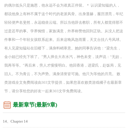
的偶尔低头只是施恩，他永远不会为谁真正停留。＊ 认识梁知韫的人，
都说他身上有种不属于这个时代的老派风骨。出身显赫，履历漂亮，年纪
轻轻便声名斐然，永远稳坐云端。所以当他辞去教职，所有人都觉得那不
过是迟早的事。学界惋惜，家族满意，外界称赞他回到正轨。从没人把这
件事和一个年轻女孩联系起来。后来这晚风急雨重，天文台挂八号风球。
有人见梁知韫站在旧楼下，满身料峭寒意。她的同事告诉他：“梁先生，
金小姐已经先下班了。”男人掸去大衣水汽，神色未变，淡声说：“无妨，
我再等等。”再后来，旁人才慢慢明白。他回香港，进梁氏，赴饭局，见
旧人。不为青云，不为声势。满身清誉皆可抛。他只为等他的月亮。 败
类游戏全文免费阅读由303文学提供，如果您喜欢败类游戏橘子右最新章
节，请分享给您的好友一起来303文学免费阅读。
最新章节(最新9章)
14、Chapter 14