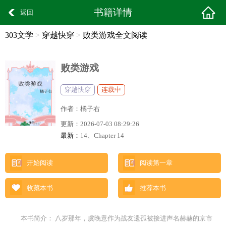
书籍详情
返回
303文学
>
穿越快穿
>
败类游戏全文阅读
败类游戏
穿越快穿
连载中
作者：
橘子右
更新：
2026-07-03 08:29:26
最新：
14、Chapter 14
开始阅读
阅读第一章
收藏本书
推荐本书
本书简介： 八岁那年，虞晚意作为战友遗孤被接进声名赫赫的京市