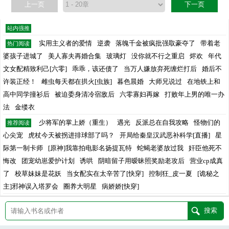
上一页
下一页
站内强推
实用主义者的爱情
逆袭
落魄千金被疯批强取豪夺了
带着老
热门阅读
婆孩子进城了
美人寡夫再婚合集
玻璃灯
没你就不行之重启
烬欢
年代
文女配精致利己[六零]
乖乖，该还债了
当万人嫌放弃死缠烂打后
婚后不
许装正经！
雌虫每天都在拱火[虫族]
暮色晨婚
大师兄说过
在地铁上和
高中同学撞衫后
被迫委身清冷宿敌后
六零寡妇再嫁
打败年上男的唯一办
法
金缕衣
少将军的掌上娇（重生）
遇光
反派总在自我攻略
怪物们的
推荐阅读
心尖宠
虎杖今天被拐进排球部了吗？
开局给秦皇汉武恶补科学[直播]
星
际第一制卡师
[原神]我靠拍电影名扬提瓦特
蛇蝎老婆放过我
奸臣他死不
悔改
团宠幼崽爱护计划
诱哄
阴暗留子用暧昧照奖励老攻后
营业cp成真
了
校草妹妹是花妖
当女配实在太辛苦了[快穿]
控制狂_皮一夏
[诡秘之
主]邪神误入塔罗会
圈养大明星
病娇娇[快穿]