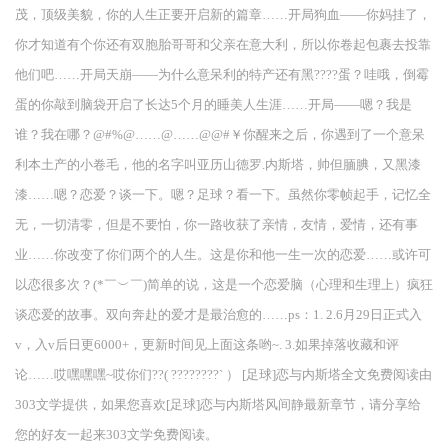
茂，顶级美貌，你的人生正要开启新的篇章……开局狗血——你妈挂了，
你才知道有个你还有双胞胎哥哥和父亲在意大利，所以你卷起包裹去投靠
他们吧……开局天崩——为什么意呆利的特产还有黑????蛋？哇哦，倒霉
蛋的你敲到脑袋开启了长达5个月的睡美人生涯……开局——嗯？我是
谁？我在哪？@#%@……@……@@#￥你醒来之后，你遇到了一个意呆
利本土产的小卷毛，他的名字叫亚历山德罗.内斯塔，帅但腼腆，又黑漆
漆……嗯？恋爱？谈一下。嗯？足球？看一下。虽然你零帧起手，记忆全
无，一切清零，但是不要怕，你一路收获了亲情，友情，爱情，还有事
业……你改变了你们两个的人生。这是你和他一生一次的恋爱……或许可
以恋很多次？(*￣︶￣)简单的说，这是一个恋爱脑（心理和生理上）疯狂
谈恋爱的故事。双向奔赴的爱才是最治愈的……ps：1. 2.6月29日正式入
v，入v后日更6000+，更新时间见上面这条哟~. 3.如果掉落收藏和评
论……哎嘿嘿嘿~哎你们??( ????????` ） [足球]恋与内斯塔全文免费阅读由
303文学提供，如果您喜欢[足球]恋与内斯塔风间静最新章节，请分享给
您的好友一起来303文学免费阅读。