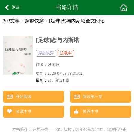
书籍详情
返回
303文学
>
穿越快穿
>
[足球]恋与内斯塔全文阅读
[足球]恋与内斯塔
穿越快穿
连载中
作者：
风间静
更新：
2026-07-03 08:31:02
最新：
21、第 21 章
开始阅读
阅读第一章
收藏本书
推荐本书
本书简介： 开局王炸——你：贝拉，90年代美意混血，18岁风华正