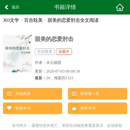
书籍详情
返回
303文学
>
百合耽美
>
甜美的恋爱肘击全文阅读
甜美的恋爱肘击
百合耽美
连载中
作者：
水云烟霞
更新：
2026-07-03 09:08:58
最新：
20、海圆历1521
开始阅读
阅读第一章
收藏本书
推荐本书
本书简介： 露赛特意外死亡。系统告诉她想要重新复活，必须获取