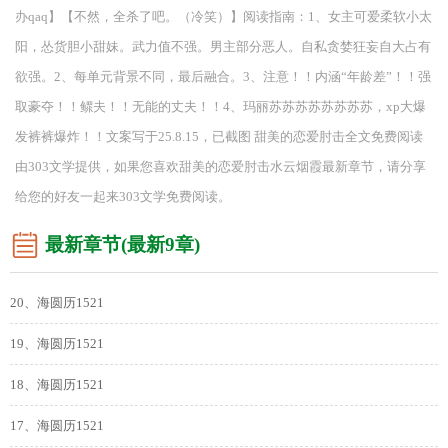
办qaq】【不然，全杀了吧。（冷笑）】阅读指南：1、女主可爱柔软小太
阳，怂货胆小甜妹。武力值不强。男主部分恶人。自私贪婪狂妄自大占有
欲强。2、每单元背景不同，最后融合。3、注意！！内涵“年龄差”！！强
取豪夺！！鳏夫！！无能的丈夫！！4、玛丽苏苏苏苏苏苏苏苏，xp大爆
发裤裤爆炸！！文案写于25.8.15，已截图 甜美的恋爱肘击全文免费阅读
由303文学提供，如果您喜欢甜美的恋爱肘击水云烟霞最新章节，请分享
给您的好友一起来303文学免费阅读。
最新章节(最新9章)
20、海圆历1521
19、海圆历1521
18、海圆历1521
17、海圆历1521