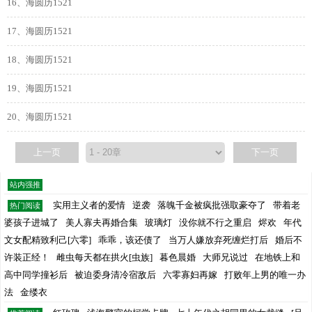
16、海圆历1521
17、海圆历1521
18、海圆历1521
19、海圆历1521
20、海圆历1521
上一页
下一页
站内强推
实用主义者的爱情
逆袭
落魄千金被疯批强取豪夺了
带着老
热门阅读
婆孩子进城了
美人寡夫再婚合集
玻璃灯
没你就不行之重启
烬欢
年代
文女配精致利己[六零]
乖乖，该还债了
当万人嫌放弃死缠烂打后
婚后不
许装正经！
雌虫每天都在拱火[虫族]
暮色晨婚
大师兄说过
在地铁上和
高中同学撞衫后
被迫委身清冷宿敌后
六零寡妇再嫁
打败年上男的唯一办
法
金缕衣