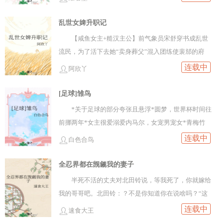
者。
顾渔，是状元游街那日。彼时折桂大街红绸满天飞，街
道两旁堆满了人，大家伙都想瞧瞧这对百年难遇的双状
乱世女婢升职记
元。沈济月高坐马上，旁边就是跟她同样一身红的顾
【咸鱼女主+糙汉主公】前气象员宋舒穿书成乱世
渔。一别六年，他已不是小时候的那个药瓶子，浑身上
流民，为了活下去她“卖身葬父”混入团练使裴邡的府
下无半点病态，宽肩窄腰大长腿，比少时还要好看。“这
邸。 只为寻找女主抱紧对方的大腿，方便活下去。 女主
连载中
阿欣丫
喜庆的，到底是游街还是成亲啊！”有人跟着起哄：“郎
没找到，她先被诬陷入了牢房。 为了活下去，她像裴使
君，发红包！”这称呼就很妙了，既可指状元郎，又可指
君献策，一局拿下山匪。 自此她从小厨娘成了使君身边
[足球]雏鸟
新郎官。沈济月压下嘴角，悄悄往顾渔那边转眼珠，看
的得力女婢。 但这并不是她想要的，她真的只想跟在大
*关于足球的部分夸张且悬浮*圆梦，世界杯时间往
他如何收场。结果，顾渔的回答差点让她呛着自己
女主的身边混吃等死。 女主摇头，对她说“no！” “主公
前挪两年*女主很爱溺爱内马尔，女宠男宠女*青梅竹
——“先欠着。”沈济月：？？？你给就给，不给就不
霸业未成，宋先生怎能松懈？” 于是女主在主公问策
马，互把对方当宝宝*彼此托举，互为对方的大人*恋爱
连载中
给，欠着是什么意思！＊＊有人说：“青梅竹马，两小无
白色合鸟
时，一脚将她踹到众人之前。 裴主公挑了挑眉，“哦，
时已成年，友人亲人恋人爱人大人同位体*关系濡湿亲
猜，多好。”沈济月内心：邻居而已，勾心斗角，不好。
宋卿有何良策？” 宋舒：…… 自此自此低山臭水遇知
密，会懵懂地【相互探索】??????*he，1v1，bg，双洁.
全忍界都在觊觎我的妻子
偏偏造化弄人，一道赐婚圣旨，刚升官的沈济月瞬间笑
音，穷山恶水双子星 纲常扫地的乱世枭雄们，引来了他
少爷脾气桀骜狂气撒娇精爱妻男主内马尔全肯定唯爱溺
不出来，满脸不可置信：“谁跟谁成亲？”无奈圣旨已
半死不活的丈夫对北田铃说，等我死了，你就嫁给
们最绝望的对手，上线与下限皆是他们无法匹敌的神奇
爱内马尔女主.2020年夏天，内马尔终于举起大力神杯，
下，沈济月只能被迫同顾渔假成婚。一开始，他说要先
我的哥哥吧。北田铃：？不是你知道你在说啥吗？“这
存在。 而宋舒从偶尔出谋划策的闲散女使，变成一人当
为此电视台为他制作了一档节目，这成为了巴西收视率
同睡一间房做做样子。沈济月应了，反正小时候又不是
样，你家里的人就不会逼迫你殉情了。”丈夫这么说。当
连载中
八人用的打工活驴。 美名其曰最受重视的心腹谋士。 宋
速食大王
最高的节目之一。一段时间后世界杯的燥热只剩余温，
没一起住过。可每到半夜，沈济月枕边总会出现男人的